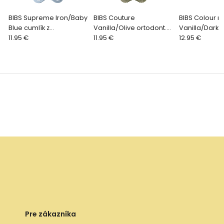
BIBS Supreme Iron/Baby
BIBS Couture
BIBS Colour n
Blue cumlík z
Vanilla/Olive ortodont.
Vanilla/Dark 
prírodného kaučuku 2ks,
11.95 €
cumlík z prírodného
11.95 €
z prírodného
12.95 €
veľkosť 2
kaučuku 2ks, veľkosť 1
2ks, veľkosť 2
Pre zákazníka