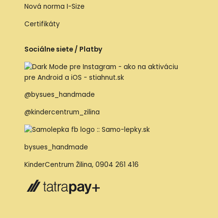
Nová norma I-Size
Certifikáty
Sociálne siete / Platby
@bysues_handmade
@kindercentrum_zilina
bysues_handmade
KinderCentrum Žilina
,
0904 261 416