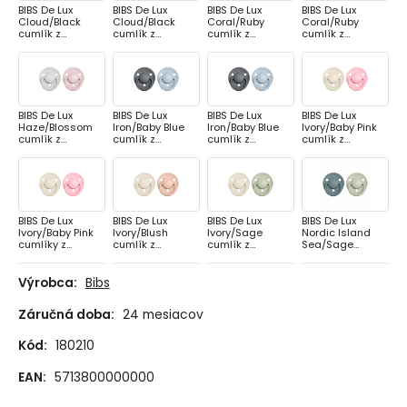
BIBS De Lux
BIBS De Lux
BIBS De Lux
BIBS De Lux
Cloud/Black
Cloud/Black
Coral/Ruby
Coral/Ruby
cumlík z
cumlík z
cumlík z
cumlík z
prírodného
prírodného
prírodného
prírodného
kaučuku 2ks,
kaučuku 2ks,
kaučuku 2ks,
kaučuku 2ks,
veľkosť 1
veľkosť 2
veľkosť 1
veľkosť 2
BIBS De Lux
BIBS De Lux
BIBS De Lux
BIBS De Lux
Haze/Blossom
Iron/Baby Blue
Iron/Baby Blue
Ivory/Baby Pink
cumlík z
cumlík z
cumlík z
cumlík z
prírodného
prírodného
prírodného
prírodného
kaučuku 2ks,
kaučuku 2ks,
kaučuku 2ks,
kaučuku 2ks,
veľkosť 2
veľkosť 1
veľkosť 2
veľkosť 1
BIBS De Lux
BIBS De Lux
BIBS De Lux
BIBS De Lux
Ivory/Baby Pink
Ivory/Blush
Ivory/Sage
Nordic Island
cumlíky z
cumlík z
cumlík z
Sea/Sage
prírodného
prírodného
prírodného
cumlík z
kaučuku 2ks,
kaučuku 2ks,
kaučuku 2ks,
prírodného
veľkosť 2
veľkosť 1
veľkosť 1
kaučuku 2ks,
Výrobca:
Bibs
veľkosť 1
Záručná doba:
24 mesiacov
BIBS De Lux
BIBS De Lux
BIBS De Lux
BIBS De Lux Pink
Nordic Island
Nordic
Nordic
Plum/Peachcuml
Kód:
180210
Sea/Sage
Mint/Island Sea
Sunshine/Peach
ík z prírodného
cumlík z
cumlík z
Sunset cumlík z
kaučuku 2ks,
prírodného
prírodného
prírodného
veľkosť 1
EAN:
5713800000000
kaučuku 2ks,
kaučuku 2ks,
kaučuku 2ks,
veľkosť 2
veľkosť 1
veľkosť 1