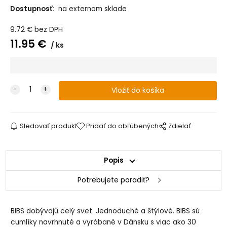
Dostupnosť:
na externom sklade
BIBS De Lux
BIBS De Lux
BIBS De Lux
BIBS De Lux
Sage/Hunter
Sage/Hunter
Vanilla/Dark
Vanilla/Dark
Green cumlík z
Green cumlík z
Oak cumlík z
Oak cumlík z
9.72
€
bez DPH
prírodného
prírodného
prírodného
prírodného
kaučuku 2ks,
kaučuku 2ks,
kaučuku 2ks,
kaučuku 2ks,
11.95
€
ks
veľkosť 1
veľkosť 2
veľkosť 1
veľkosť 2
BIBS De Lux
Woodchuck/Blus
h cumlík z
prírodného
kaučuku 2ks,
veľkosť 2
Sledovať produkt
Pridať do obľúbených
Zdielať
Popis
Potrebujete poradiť?
BIBS dobývajú celý svet. Jednoduché a štýlové. BIBS sú
cumlíky navrhnuté a vyrábané v Dánsku s viac ako 30