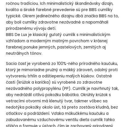
ročnou tradíciou. Ich minimalistický škandinávsky dizajn,
kvalita a široké farebné prevedenie sú pre BIBS cumlíky
typické. Okrem jedinečného dizajnu dbá značka BIBS na to,
aby boli cumlíky zdravotne nezávadné a napomáhali
prirodzenému vývoju detí.
BIBS De Lux je klasický guľatý cumlík s minimalistickým
vzhľadom a moderným matným povrchom v krásnej
farebnej ponuke jemných, pastelových, zemitých aj
neutrálnych tónov.
Sacia časť je vyrobená zo 100%-ného prírodného kaučuku,
ktorý je mimoriadne pružný a mäkký zároveň, odolný proti
vytvoreniu trhlín a odštiepeniu malých kúskov. Ostatné
časti (krúžok a karička) sú vyrobené zo zdravotne
nezávadného polypropylénu (PP). Cumlík je navrhnutý tak,
aby nedráždil citlivú pokožku bábätka. Okrúhly krúžok s
vetracími otvormi má klenutý tvar, takmer vôbec sa
nedotýka pokožky okolo úst, tá preto zostáva kľudná, bez
otlačkov a podráždení. Vďaka mäkučkému kaučuku a
zabudovanému vzduchovému ventilu dieťa cumlík ľahko
stláča a formuje v ústach, čím je zachovaný prirodzený