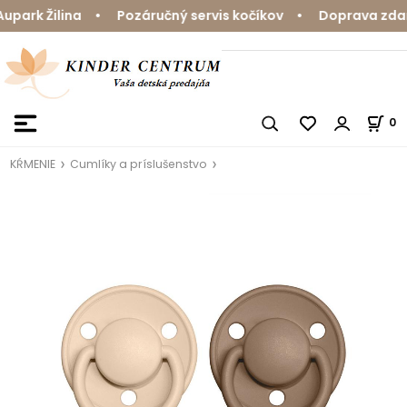
ark Žilina • Pozáručný servis kočíkov • Doprava zdarma
0
KŔMENIE
Cumlíky a príslušenstvo