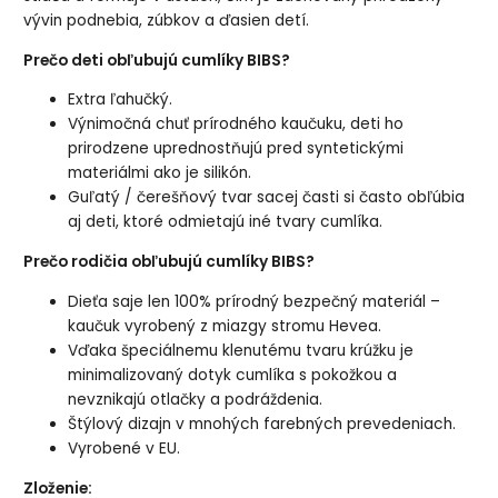
vývin podnebia, zúbkov a ďasien detí.
Prečo deti obľubujú cumlíky BIBS?
Extra ľahučký.
Výnimočná chuť prírodného kaučuku, deti ho
prirodzene uprednostňujú pred syntetickými
materiálmi ako je silikón.
Guľatý / čerešňový tvar sacej časti si často obľúbia
aj deti, ktoré odmietajú iné tvary cumlíka.
Prečo rodičia obľubujú cumlíky BIBS?
Dieťa saje len 100% prírodný bezpečný materiál –
kaučuk vyrobený z miazgy stromu Hevea.
Vďaka špeciálnemu klenutému tvaru krúžku je
minimalizovaný dotyk cumlíka s pokožkou a
nevznikajú otlačky a podráždenia.
Štýlový dizajn v mnohých farebných prevedeniach.
Vyrobené v EU.
Zloženie: