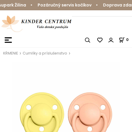
ark Žilina • Pozáručný servis kočíkov • Doprava zdarma
0
KŔMENIE
Cumlíky a príslušenstvo