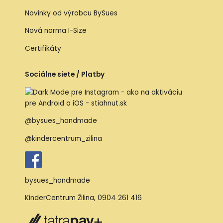
Novinky od výrobcu BySues
Nová norma I-Size
Certifikáty
Sociálne siete / Platby
@bysues_handmade
@kindercentrum_zilina
bysues_handmade
KinderCentrum Žilina
,
0904 261 416