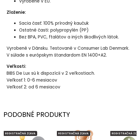
Vyrobené v EU.
Zloženie:
Sacia časť: 100% prírodný kaučuk
Ostatné časti: polypropylén (PP)
Bez BPA, PVC, ftalátov a iných škodlivých látok.
Vyrobené v Dánsku. Testované v Consumer Lab Denmark.
V súlade s európskym štandardom EN 1400+A2.
Veľkosti
:
BIBS De Lux sú k dispozícii v 2 veľkostiach.
Veľkosť 1: 0-6 mesiacov
Veľkosť 2: od 6 mesiacov
PODOBNÉ PRODUKTY
REGISTRAČNÁ ZĽAVA
REGISTRAČNÁ ZĽAVA
REGISTRAČNÁ ZĽAV