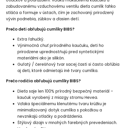
otlačkov a podráždení. Vďaka mäkučkému kaučuku a
zabudovanému vzduchovému ventilu dieťa cumlík ľahko
stláča a formuje v ústach, čím je zachovaný prirodzený
vývin podnebia, zúbkov a ďasien detí.
Prečo deti obľubujú cumlíky BIBS?
Extra ľahučký.
Výnimočná chuť prírodného kaučuku, deti ho
prirodzene uprednostňujú pred syntetickými
materiálmi ako je silikón.
Guľatý / čerešňový tvar sacej časti si často obľúbia
aj deti, ktoré odmietajú iné tvary cumlíka.
Prečo rodičia obľubujú cumlíky BIBS?
Dieťa saje len 100% prírodný bezpečný materiál –
kaučuk vyrobený z miazgy stromu Hevea.
Vďaka špeciálnemu klenutému tvaru krúžku je
minimalizovaný dotyk cumlíka s pokožkou a
nevznikajú otlačky a podráždenia.
Štýlový dizajn v mnohých farebných prevedeniach.