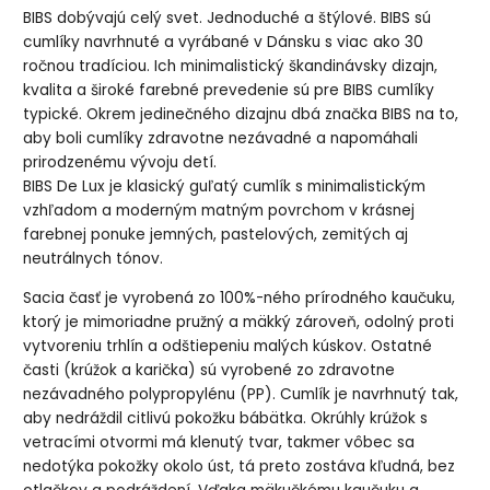
BIBS dobývajú celý svet. Jednoduché a štýlové. BIBS sú
cumlíky navrhnuté a vyrábané v Dánsku s viac ako 30
ročnou tradíciou. Ich minimalistický škandinávsky dizajn,
kvalita a široké farebné prevedenie sú pre BIBS cumlíky
typické. Okrem jedinečného dizajnu dbá značka BIBS na to,
aby boli cumlíky zdravotne nezávadné a napomáhali
prirodzenému vývoju detí.
BIBS De Lux je klasický guľatý cumlík s minimalistickým
vzhľadom a moderným matným povrchom v krásnej
farebnej ponuke jemných, pastelových, zemitých aj
neutrálnych tónov.
Sacia časť je vyrobená zo 100%-ného prírodného kaučuku,
ktorý je mimoriadne pružný a mäkký zároveň, odolný proti
vytvoreniu trhlín a odštiepeniu malých kúskov. Ostatné
časti (krúžok a karička) sú vyrobené zo zdravotne
nezávadného polypropylénu (PP). Cumlík je navrhnutý tak,
aby nedráždil citlivú pokožku bábätka. Okrúhly krúžok s
vetracími otvormi má klenutý tvar, takmer vôbec sa
nedotýka pokožky okolo úst, tá preto zostáva kľudná, bez