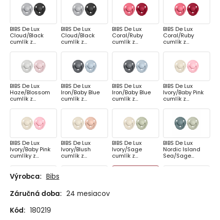
BIBS De Lux
BIBS De Lux
BIBS De Lux
BIBS De Lux
Cloud/Black
Cloud/Black
Coral/Ruby
Coral/Ruby
cumlík z
cumlík z
cumlík z
cumlík z
prírodného
prírodného
prírodného
prírodného
kaučuku 2ks,
kaučuku 2ks,
kaučuku 2ks,
kaučuku 2ks,
veľkosť 1
veľkosť 2
veľkosť 1
veľkosť 2
BIBS De Lux
BIBS De Lux
BIBS De Lux
BIBS De Lux
Haze/Blossom
Iron/Baby Blue
Iron/Baby Blue
Ivory/Baby Pink
cumlík z
cumlík z
cumlík z
cumlík z
prírodného
prírodného
prírodného
prírodného
kaučuku 2ks,
kaučuku 2ks,
kaučuku 2ks,
kaučuku 2ks,
veľkosť 2
veľkosť 1
veľkosť 2
veľkosť 1
BIBS De Lux
BIBS De Lux
BIBS De Lux
BIBS De Lux
Ivory/Baby Pink
Ivory/Blush
Ivory/Sage
Nordic Island
cumlíky z
cumlík z
cumlík z
Sea/Sage
prírodného
prírodného
prírodného
cumlík z
kaučuku 2ks,
kaučuku 2ks,
kaučuku 2ks,
prírodného
veľkosť 2
veľkosť 1
veľkosť 1
kaučuku 2ks,
Výrobca:
Bibs
veľkosť 1
Záručná doba:
24 mesiacov
BIBS De Lux
BIBS De Lux
BIBS De Lux
BIBS De Lux Pink
Nordic Island
Nordic
Nordic
Plum/Peachcuml
Kód:
180219
Sea/Sage
Mint/Island Sea
Sunshine/Peach
ík z prírodného
cumlík z
cumlík z
Sunset cumlík z
kaučuku 2ks,