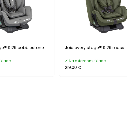
age™ R129 cobblestone
Joie every stage™ R129 moss
sklade
Na externom sklade
219.00 €