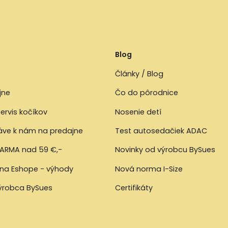
Blog
Články / Blog
jne
Čo do pôrodnice
ervis kočíkov
Nosenie detí
ráve k nám na predajne
Test autosedačiek ADAC
ARMA nad 59 €,-
Novinky od výrobcu BySues
 na Eshope - výhody
Nová norma I-Size
výrobca BySues
Certifikáty