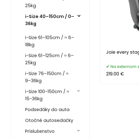
25kg
i-Size 40–150cm / 0–
36kg
i-Size 61–105cm / ≈ 6–
18kg
Joie every st
i-Size 61–125cm / ≈ 6–
25kg
Na externom 
i-Size 76–150cm / ≈
219.00 €
9–36kg
i-Size 100-150cm / ≈
15-36kg
Podsedáky do auta
Otočné autosedačky
Príslušenstvo