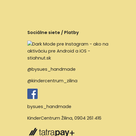
Sociálne siete / Platby
@bysues_handmade
@kindercentrum_zilina
bysues_handmade
KinderCentrum Žilina
,
0904 261 416