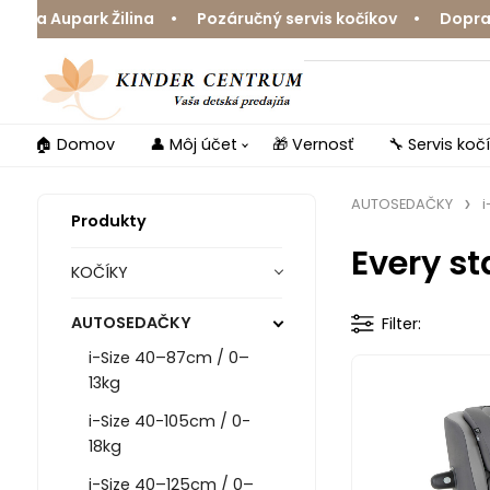
Ja Aupark Žilina • Pozáručný servis kočíkov • Doprava 
🏠 Domov
👤 Môj účet
🎁 Vernosť
🔧 Servis koč
AUTOSEDAČKY
i
Produkty
Every s
KOČÍKY
AUTOSEDAČKY
Filter
i-Size 40–87cm / 0–
13kg
i-Size 40-105cm / 0-
18kg
i-Size 40–125cm / 0–