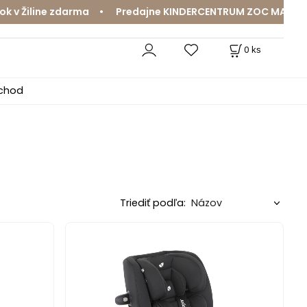
v Žiline zdarma • Predajne KINDERCENTRUM ZOC MAX a Mam
0
ks
bchod
Triediť podľa: