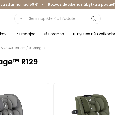
zdarma nad 59 € • Rozvoz detského nábytku a postieľok 
íkov
📍 Predajne
👶 Poradňa
🧵 BySues B2B veľkoo
-Size 40–150cm / 0–36kg
tage™ R129