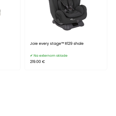
Joie every stage™ R129 shale
Na externom sklade
219.00 €