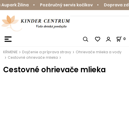
upark Žilina • Pozáručný servis kočíkov • Doprava zdar
0
KŔMENIE
Dojčenie a príprava stravy
Ohrievače mlieka a vody
Cestovné ohrievače mlieka
Cestovné ohrievače mlieka