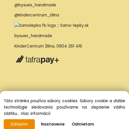
@bysues_handmade
@kindercentrum_zilina
bysues_handmade
KinderCentrum Žilina
,
0904 261 416
Táto stránka používa súbory cookies. Súbory cookie a ďalšie
technológie sledovania používame na zlepšenie vášho
zážitku...
Viac informácií
Súhlasím
Nastavenie
Odmietam
Vytvorené systémom ClickEshop.sk