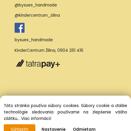
@bysues_handmade
@kindercentrum_zilina
bysues_handmade
KinderCentrum Žilina
,
0904 261 416
Táto stránka používa súbory cookies. Súbory cookie a ďalšie
technológie sledovania používame na zlepšenie vášho
zážitku...
Viac informácií
Súhlasím
Nastavenie
Odmietam