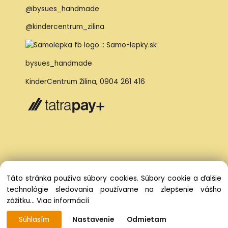
@bysues_handmade
@kindercentrum_zilina
bysues_handmade
KinderCentrum Žilina
,
0904 261 416
Táto stránka používa súbory cookies. Súbory cookie a ďalšie
technológie sledovania používame na zlepšenie vášho
zážitku...
Viac informácií
Súhlasím
Nastavenie
Odmietam
Vytvorené systémom ClickEshop.sk