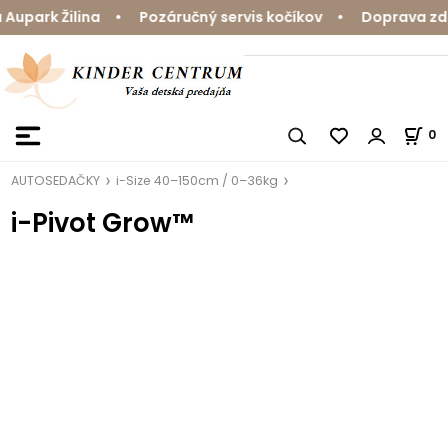
upark Žilina • Pozáručný servis kočíkov • Doprava zdar
0
AUTOSEDAČKY
i-Size 40–150cm / 0–36kg
i-Pivot Grow™