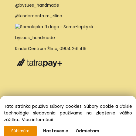
@bysues_handmade
@kindercentrum_zilina
bysues_handmade
KinderCentrum Žilina
,
0904 261 416
Táto stránka používa súbory cookies. Súbory cookie a ďalšie
technológie sledovania používame na zlepšenie vášho
zážitku...
Viac informácií
Súhlasím
Nastavenie
Odmietam
Vytvorené systémom ClickEshop.sk