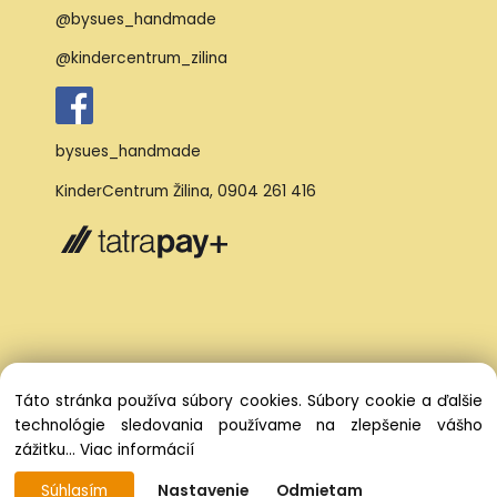
@bysues_handmade
@kindercentrum_zilina
bysues_handmade
KinderCentrum Žilina
,
0904 261 416
Táto stránka používa súbory cookies. Súbory cookie a ďalšie
technológie sledovania používame na zlepšenie vášho
zážitku...
Viac informácií
Súhlasím
Nastavenie
Odmietam