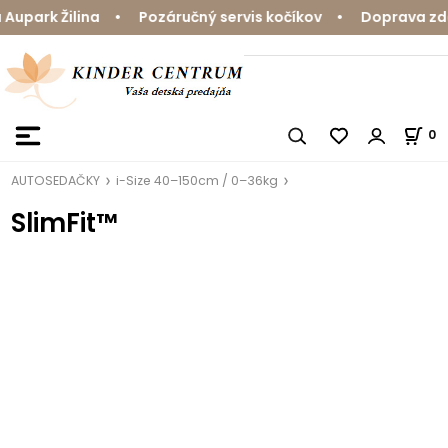
upark Žilina • Pozáručný servis kočíkov • Doprava zdar
0
AUTOSEDAČKY
i-Size 40–150cm / 0–36kg
SlimFit™