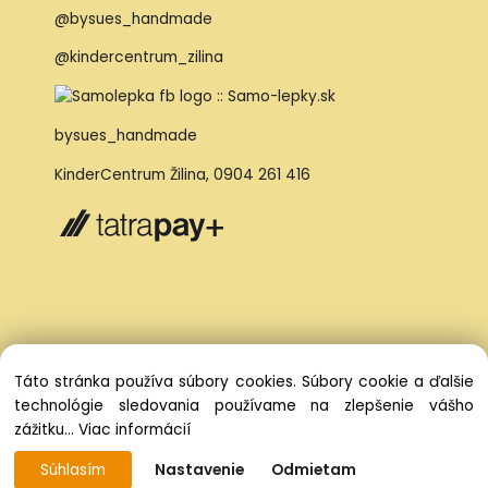
@bysues_handmade
@kindercentrum_zilina
bysues_handmade
KinderCentrum Žilina
,
0904 261 416
Táto stránka používa súbory cookies. Súbory cookie a ďalšie
technológie sledovania používame na zlepšenie vášho
zážitku...
Viac informácií
Súhlasím
Nastavenie
Odmietam
Vytvorené systémom ClickEshop.sk