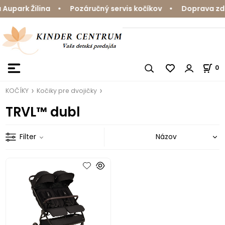
upark Žilina • Pozáručný servis kočíkov • Doprava zdar
0
KOČÍKY
Kočiky pre dvojičky
TRVL™ dubl
Filter