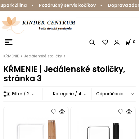
rk Žilina • Pozáručný servis kočíkov • Doprava zdarma 
0
KŔMENIE
Jedálenské stoličky
KŔMENIE | Jedálenské stoličky,
stránka 3
Filter
/ 2
Kategórie
/ 4