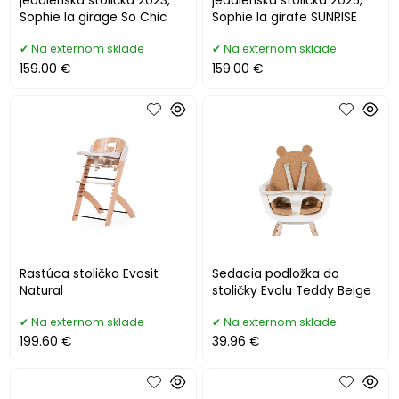
jedálenská stolička 2023,
jedálenská stolička 2025,
Sophie la girage So Chic
Sophie la girafe SUNRISE
Na externom sklade
Na externom sklade
159.00 €
159.00 €
Rastúca stolička Evosit
Sedacia podložka do
Natural
stoličky Evolu Teddy Beige
Na externom sklade
Na externom sklade
199.60 €
39.96 €