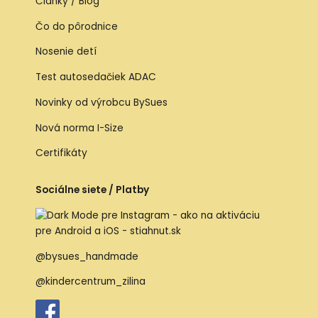
Články / Blog
Čo do pôrodnice
Nosenie detí
Test autosedačiek ADAC
Novinky od výrobcu BySues
Nová norma I-Size
Certifikáty
Sociálne siete / Platby
@bysues_handmade
@kindercentrum_zilina