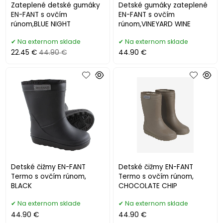
Zateplené detské gumáky
Detské gumáky zateplené
EN-FANT s ovčím
EN-FANT s ovčím
rúnom,BLUE NIGHT
rúnom,VINEYARD WINE
Na externom sklade
Na externom sklade
22.45 €
44.90 €
44.90 €
Detské čižmy EN-FANT
Detské čižmy EN-FANT
Termo s ovčím rúnom,
Termo s ovčím rúnom,
BLACK
CHOCOLATE CHIP
Na externom sklade
Na externom sklade
44.90 €
44.90 €