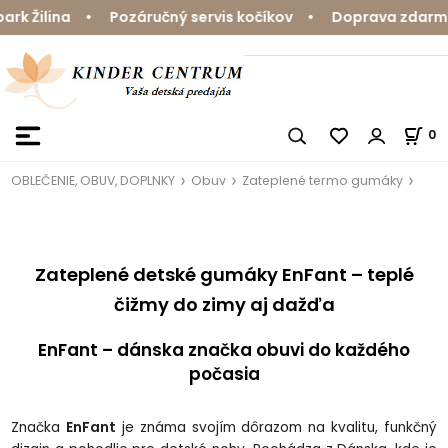
Žilina • Pozáručný servis kočíkov • Doprava zdarma nad
0
OBLEČENIE, OBUV, DOPLNKY
Obuv
Zateplené termo gumáky
Zateplené detské gumáky EnFant – teplé
čižmy do zimy aj dažďa
EnFant – dánska značka obuvi do každého
počasia
Značka
EnFant
je známa svojím dôrazom na kvalitu, funkčný