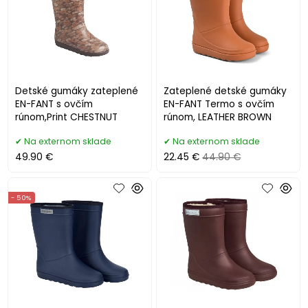
Detské gumáky zateplené
Zateplené detské gumáky
EN-FANT s ovčím
EN-FANT Termo s ovčím
rúnom,Print CHESTNUT
rúnom, LEATHER BROWN
Na externom sklade
Na externom sklade
49.90 €
22.45 €
44.90 €
- 50%