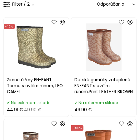
Filter
/ 2
- 10%
Zimné čižmy EN-FANT
Detské gumáky zateplené
Termo s ovčím rúnom, LEO
EN-FANT s ovčím
CAMEL
rúnom,Print LEATHER BROWN
Na externom sklade
Na externom sklade
44.91 €
49.90 €
49.90 €
- 50%