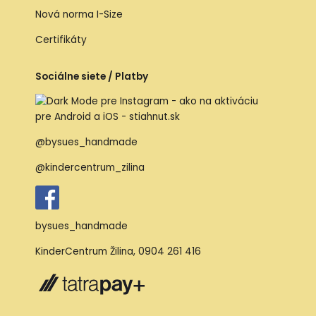
Nová norma I-Size
Certifikáty
Sociálne siete / Platby
@bysues_handmade
@kindercentrum_zilina
bysues_handmade
KinderCentrum Žilina
,
0904 261 416