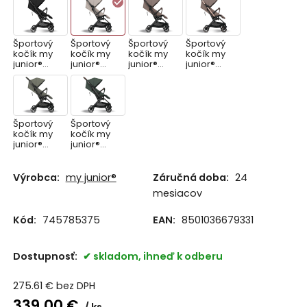
Športový
Športový
Športový
Športový
kočík my
kočík my
kočík my
kočík my
junior®
junior®
junior®
junior®
PICO³ -
PICO³ -
PICO³ -
PICO³ -
Black Night
Chai Latte
HAZEL
Hazel
Black
edition
Športový
Športový
kočík my
kočík my
junior®
junior®
PICO³ -
PICO³ -
Pistacchio
Sage
Green
Green
Výrobca:
my junior®
Záručná doba:
24
mesiacov
Kód:
745785375
EAN:
8501036679331
Dostupnosť:
skladom, ihneď k odberu
275.61
€
bez DPH
339.00
€
ks