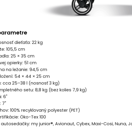
parametre
snosť dieťaťa: 22 kg
te: 105,5 cm
adla: 25 × 35 cm
vej opierky: 51 cm
ha na ležanie: 94,5 cm
ložení: 54 × 44 × 25 cm
: cca 25–38 l (nosnosť 3 kg)
pletného setu: 8,8 kg (bez kolies 7,9 kg)
: 6"
 7"
ahov: 100% recyklovaný polyester (PET)
rtifikácie: Öko-Tex 100
 autosedačky: my junior®, Avionaut, Cybex, Maxi-Cosi, Nuna, J