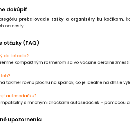
e dokúpiť
kategóriu
prebaľovacie tašky a organizéry ku kočíkom
, k
eb na cesty.
e otázky (FAQ)
ý do lietadla?
trémne kompaktným rozmerom sa vo väčšine aerolínií zmestí d
 ľah?
á takmer rovnú plochu na spánok, čo je ideálne na dlhšie výle
ojiť autosedačku?
 kompatibilný s mnohými značkami autosedačiek – pomocou ad
né upozornenia