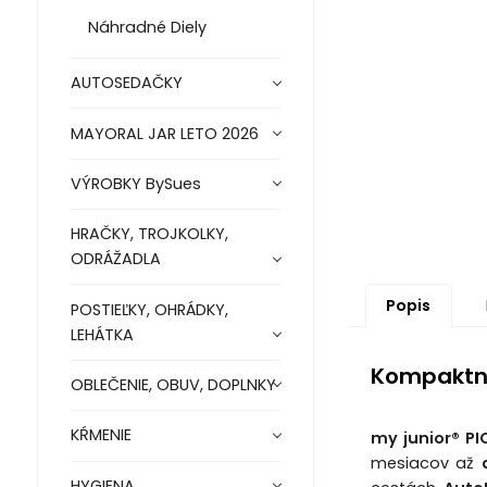
Náhradné Diely
AUTOSEDAČKY
MAYORAL JAR LETO 2026
VÝROBKY BySues
HRAČKY, TROJKOLKY,
ODRÁŽADLA
Popis
POSTIEĽKY, OHRÁDKY,
LEHÁTKA
Kompaktný 
OBLEČENIE, OBUV, DOPLNKY
KŔMENIE
my junior® PI
mesiacov až
HYGIENA