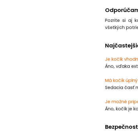
Odporúčam
Pozrite si aj 
všetkých potri
Najčastejši
Je kočík vhodn
Áno, vďaka ex
Má kočík úplný
Sedacia časť m
Je možné prip
Áno, kočík je
Bezpečnost