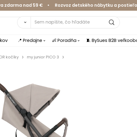
rma nad 59 € • Rozvoz detského nábytku a postieľok v Ž
íkov
📍 Predajne
👶 Poradňa
🧵 BySues B2B veľkoo
OR kočíky
my junior PICO 3