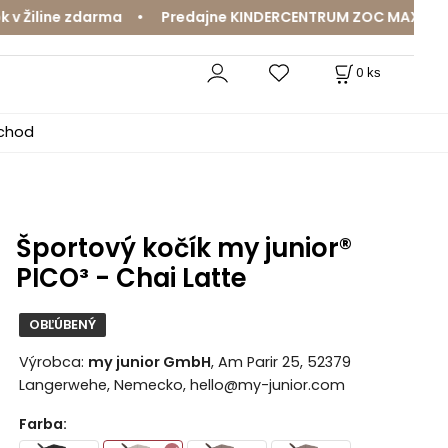
iline zdarma • Predajne KINDERCENTRUM ZOC MAX a MamaJa
0
ks
bchod
Športový kočík my junior®
PICO³ - Chai Latte
OBĽÚBENÝ
Výrobca:
my junior GmbH
, Am Parir 25, 52379
Langerwehe, Nemecko, hello@my-junior.com
Farba
: