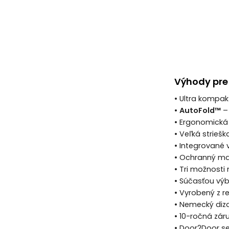
Výhody pre 
• Ultra kompak
•
AutoFold™
– 
• Ergonomická
• Veľká strieš
• Integrované 
• Ochranný m
• Tri možnosti
• Súčasťou výb
• Vyrobený z r
• Nemecký diza
• 10-ročná zár
• Door2Door s