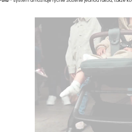
Fold™
systém umožňuje rýchle zloženie jednou rukou, takže ko