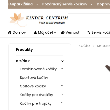
upark Žilina • Pozáručný servis kočíkov • Doprava zda
🏠 Domov
👤 Môj účet
🎁 Vernosť
🔧 Servis koč
KOČÍKY
MY JUNI
Produkty
KOČÍKY
Kombinované kočíky
Športové kočíky
Golfové kočíky
Kočiky pre dvojičky
Kočíky pre trojičky