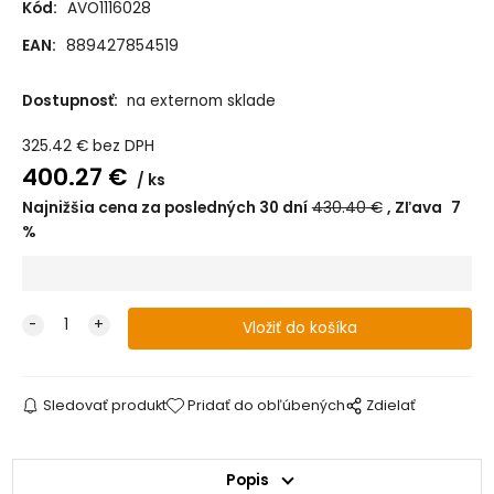
Kód:
AVO1116028
EAN:
889427854519
Lime green
Dostupnosť:
na externom sklade
325.42
€
bez DPH
400.27
€
Sky grey
ks
Najnižšia cena za posledných 30 dní
430.40
€
Zľava
7
%
Summer blue
Berry pink
Sledovať produkt
Pridať do obľúbených
Zdielať
Gold jungle
dodanie 6 týždňov
Popis