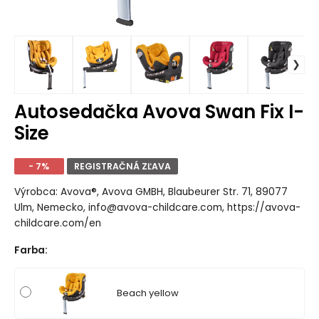
Autosedačka Avova Swan Fix I-
Size
- 7%
REGISTRAČNÁ ZĽAVA
Výrobca: Avova®, Avova GMBH, Blaubeurer Str. 71, 89077
Ulm, Nemecko, info@avova-childcare.com, https://avova-
childcare.com/en
Farba
:
Beach yellow