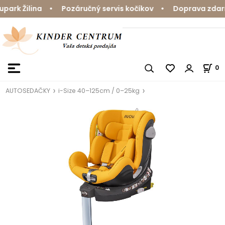
rk Žilina • Pozáručný servis kočíkov • Doprava zdarma 
0
AUTOSEDAČKY
i-Size 40–125cm / 0–25kg