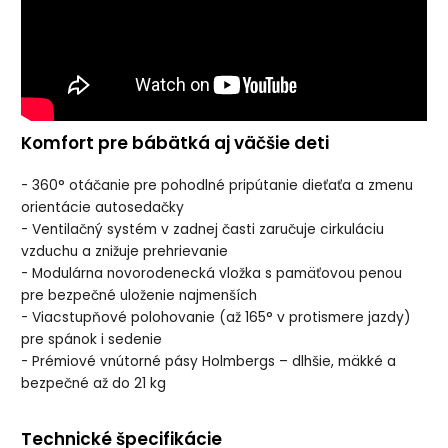
Komfort pre bábätká aj väčšie deti
- 360° otáčanie pre pohodlné pripútanie dieťaťa a zmenu
orientácie autosedačky
- Ventilačný systém v zadnej časti zaručuje cirkuláciu
vzduchu a znižuje prehrievanie
- Modulárna novorodenecká vložka s pamäťovou penou
pre bezpečné uloženie najmenších
- Viacstupňové polohovanie (až 165° v protismere jazdy)
pre spánok i sedenie
- Prémiové vnútorné pásy Holmbergs – dlhšie, mäkké a
bezpečné až do 21 kg
Technické špecifikácie