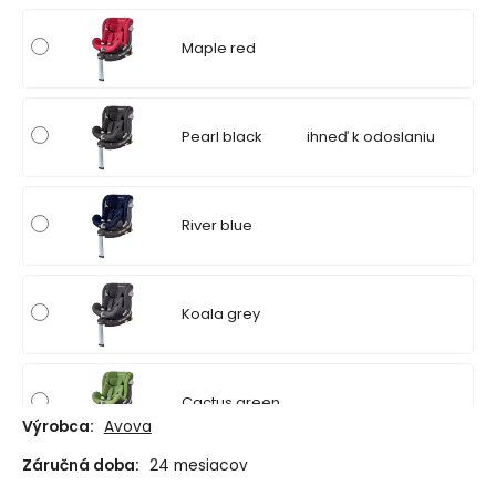
Maple red
Pearl black
ihneď k odoslaniu
River blue
Koala grey
Cactus green
Výrobca:
Avova
Záručná doba:
24 mesiacov
Cloud pink
ihneď k odoslaniu