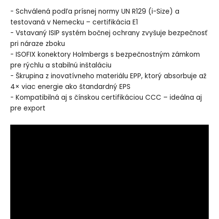
- Schválená podľa prísnej normy UN R129 (i-Size) a
testovaná v Nemecku – certifikácia E1
- Vstavaný ISIP systém bočnej ochrany zvyšuje bezpečnosť
pri náraze zboku
- ISOFIX konektory Holmbergs s bezpečnostným zámkom
pre rýchlu a stabilnú inštaláciu
- Škrupina z inovatívneho materiálu EPP, ktorý absorbuje až
4× viac energie ako štandardný EPS
- Kompatibilná aj s čínskou certifikáciou CCC – ideálna aj
pre export