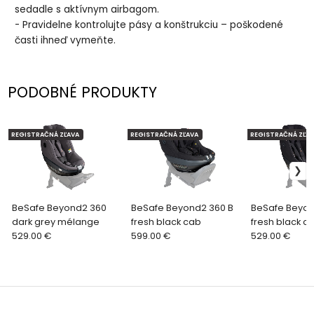
sedadle s aktívnym airbagom.
- Pravidelne kontrolujte pásy a konštrukciu – poškodené
časti ihneď vymeňte.
PODOBNÉ PRODUKTY
REGISTRAČNÁ ZĽAVA
REGISTRAČNÁ ZĽAVA
REGISTRAČNÁ ZĽAV
BeSafe Beyond2 360
BeSafe Beyond2 360 B
BeSafe Beyon
dark grey mélange
fresh black cab
fresh black c
529.00 €
599.00 €
529.00 €