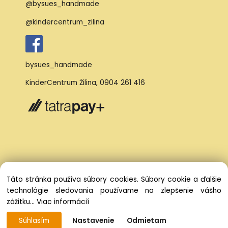
@bysues_handmade
@kindercentrum_zilina
bysues_handmade
KinderCentrum Žilina
,
0904 261 416
Táto stránka používa súbory cookies. Súbory cookie a ďalšie
technológie sledovania používame na zlepšenie vášho
zážitku...
Viac informácií
Súhlasím
Nastavenie
Odmietam
Vytvorené systémom ClickEshop.sk