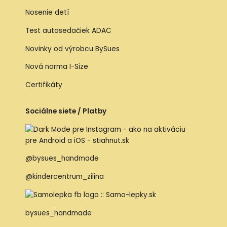
Nosenie detí
Test autosedačiek ADAC
Novinky od výrobcu BySues
Nová norma I-Size
Certifikáty
Sociálne siete / Platby
@bysues_handmade
@kindercentrum_zilina
bysues_handmade