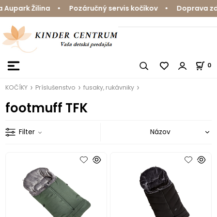
Aupark Žilina • Pozáručný servis kočíkov • Doprava zda
0
KOČÍKY
Príslušenstvo
fusaky, rukávniky
footmuff TFK
Filter