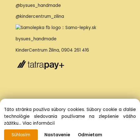
@bysues_handmade
@kindercentrum_zilina
bysues_handmade
KinderCentrum Žilina
,
0904 261 416
Táto stránka používa súbory cookies. Súbory cookie a ďalšie
technológie sledovania používame na zlepšenie vášho
zážitku...
Viac informácií
Súhlasím
Nastavenie
Odmietam
Vytvorené systémom ClickEshop.sk