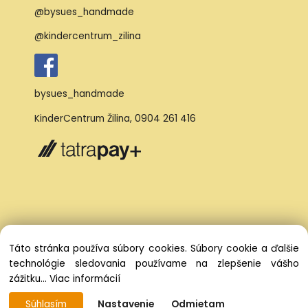
@bysues_handmade
@kindercentrum_zilina
bysues_handmade
KinderCentrum Žilina
,
0904 261 416
Táto stránka používa súbory cookies. Súbory cookie a ďalšie
technológie sledovania používame na zlepšenie vášho
zážitku...
Viac informácií
Súhlasím
Nastavenie
Odmietam