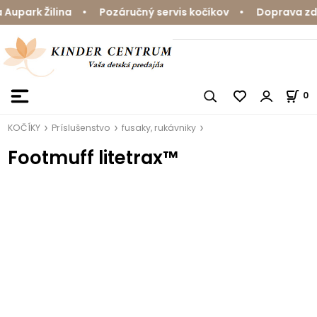
upark Žilina • Pozáručný servis kočíkov • Doprava zda
0
KOČÍKY
Príslušenstvo
fusaky, rukávniky
Footmuff litetrax™