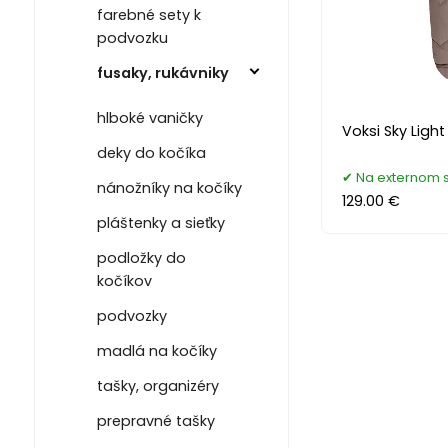
farebné sety k
podvozku
fusaky, rukávniky
hlboké vaničky
Voksi Sky Light
deky do kočíka
Na externom 
nánožníky na kočíky
129.00 €
pláštenky a sieťky
podložky do
kočíkov
podvozky
madlá na kočíky
tašky, organizéry
prepravné tašky