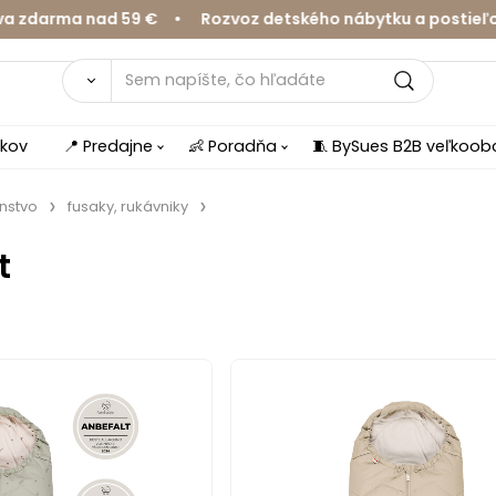
arma nad 59 € • Rozvoz detského nábytku a postieľok v 
íkov
📍 Predajne
👶 Poradňa
🧵 BySues B2B veľkoo
enstvo
fusaky, rukávniky
t