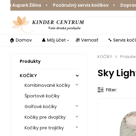
 Aupark Žilina • Pozáručný servis kočíkov • Doprava zd
🏠 Domov
👤 Môj účet
🎁 Vernosť
🔧 Servis koč
KOČÍKY
Prísluš
Produkty
Sky Ligh
KOČÍKY
Kombinované kočíky
Filter
Športové kočíky
Golfové kočíky
Kočiky pre dvojičky
Kočíky pre trojičky