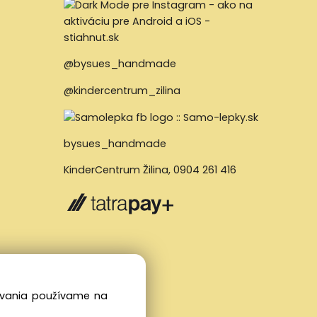
@bysues_handmade
@kindercentrum_zilina
bysues_handmade
KinderCentrum Žilina
,
0904 261 416
dovania používame na