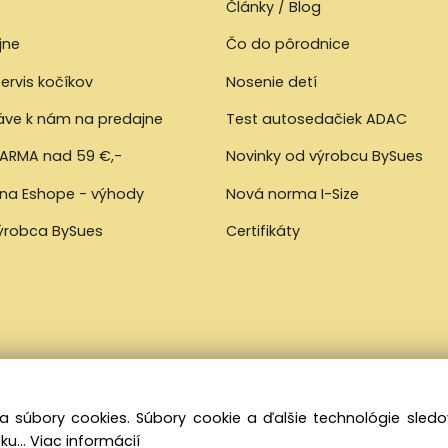
Články / Blog
jne
Čo do pôrodnice
ervis kočíkov
Nosenie detí
ráve k nám na predajne
Test autosedačiek ADAC
ARMA nad 59 €,-
Novinky od výrobcu BySues
 na Eshope - výhody
Nová norma I-Size
výrobca BySues
Certifikáty
a súbory cookies. Súbory cookie a ďalšie technológie sle
ku...
Viac informácií