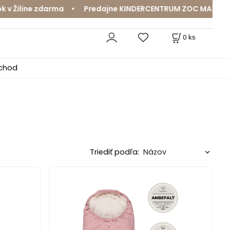
Žiline zdarma • Predajne KINDERCENTRUM ZOC MAX a Mama
0
ks
bchod
Triediť podľa: