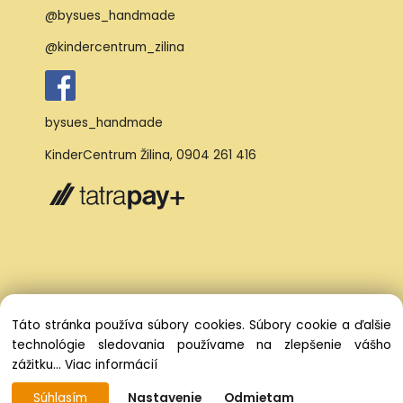
@bysues_handmade
@kindercentrum_zilina
bysues_handmade
KinderCentrum Žilina
,
0904 261 416
Táto stránka používa súbory cookies. Súbory cookie a ďalšie
technológie sledovania používame na zlepšenie vášho
zážitku...
Viac informácií
Súhlasím
Nastavenie
Odmietam