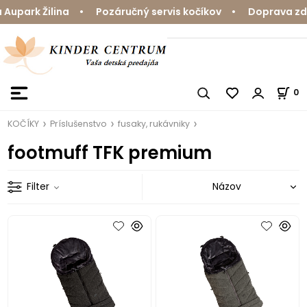
upark Žilina • Pozáručný servis kočíkov • Doprava zdar
0
KOČÍKY
Príslušenstvo
fusaky, rukávniky
footmuff TFK premium
Filter