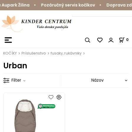
upark Žilina • Pozáručný servis kočíkov • Doprava zdar
0
KOČÍKY
Príslušenstvo
fusaky, rukávniky
Urban
Filter