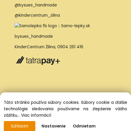
@bysues_handmade
@kindercentrum_zilina
bysues_handmade
KinderCentrum Žilina
,
0904 261 416
Táto stránka používa súbory cookies. Súbory cookie a ďalšie
technológie sledovania používame na zlepšenie vášho
zážitku...
Viac informácií
Súhlasím
Nastavenie
Odmietam
Vytvorené systémom ClickEshop.sk