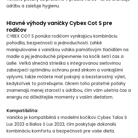
údržbu a zaisťuje hygienu.
Hlavné výhody vaničky Cybex Cot S pre
rodičov
CYBEX COT S ponúka rodičom vynikajúcu kombináciu
pohodlia, bezpečnosti a jednoduchosti. Ľahké
manipulovanie s vaničkou vďaka pamäťovým tlačidlám na
madle a jej jednoduché pripevnenie na kočík šetrí čas a
úsilie. Veľká slnečná strieška s integrovanou sieťovinou
zabezpečí optimálnu ochranu pred slnkom a vonkajšími
vplyvmi, takže môžete mať pokojný a bezstarostný výlet,
kedykoľvek to potrebujete. Okrem toho prateľné poťahy
znamenajú menej starostí s údržbou, čím vám ušetria čas a
energiu na dôležitejšie momenty s vaším dieťaťom.
Kompatibilita:
Vanička je kompatibilná s modelmi kočíkov Cybex Talos S
Lux 2023 a Balios S Lux 2023, čím poskytuje dokonalú
kombináciu komfortu a bezpečnosti pre vaše dieťa.