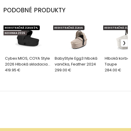
PODOBNÉ PRODUKTY
REGISTRAČNÁ ZĽAVA 5%
REGISTRAČNÁ ZĽAVA
REGISTRAČNÁ ZĽAV
NOVINKA 2026
Cybex MIOS, COYA Style
BabyStyle Egg3 hlboká
Hlboká korba L
2026 Hlboká skladacia
vanička, Feather 2024
Taupe
vanička - Sepia Black
419.95 €
299.00 €
284.00 €