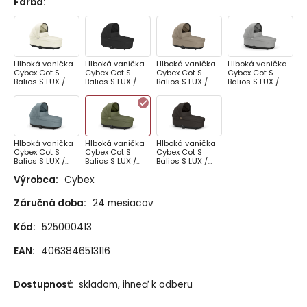
Farba
:
Hlboká vanička
Hlboká vanička
Hlboká vanička
Hlboká vanička
Cybex Cot S
Cybex Cot S
Cybex Cot S
Cybex Cot S
Balios S LUX /
Balios S LUX /
Balios S LUX /
Balios S LUX /
Talos S LUX -
Talos S LUX -
Talos S LUX -
Talos S LUX -
SEASHELL BEIGE
MOON BLACK
ALMOND BEIGE
STONE GREY
Hlboká vanička
Hlboká vanička
Hlboká vanička
Cybex Cot S
Cybex Cot S
Cybex Cot S
Balios S LUX /
Balios S LUX /
Balios S LUX /
Talos S LUX -
Talos S LUX -
Talos S LUX -
Výrobca:
Cybex
STORMY BLUE
MOSS GREEN
CHOCOLATE
BROWN
Záručná doba:
24 mesiacov
Kód:
525000413
EAN:
4063846513116
Dostupnosť:
skladom, ihneď k odberu