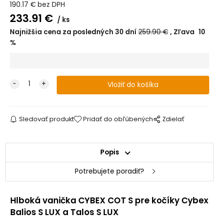
190.17
€
bez DPH
233.91
€
ks
Najnižšia cena za posledných 30 dní
259.90
€
Zľava
10
%
Sledovať produkt
Pridať do obľúbených
Zdielať
Popis
Potrebujete poradiť?
Hlboká vanička CYBEX COT S pre kočíky Cybex
Balios S LUX a Talos S LUX