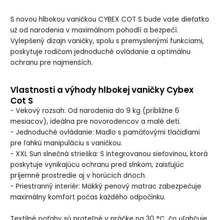
S novou hlbokou vaničkou CYBEX COT S bude vaše dieťatko
už od narodenia v maximálnom pohodlí a bezpečí.
Vylepšený dizajn vaničky, spolu s premyslenými funkciami,
poskytuje rodičom jednoduché ovládanie a optimálnu
ochranu pre najmenších.
Vlastnosti a výhody hlbokej vaničky Cybex
Cot S
- Vekový rozsah: Od narodenia do 9 kg (približne 6
mesiacov), ideálna pre novorodencov a malé deti.
- Jednoduché ovládanie: Madlo s pamäťovými tlačidlami
pre ľahkú manipuláciu s vaničkou.
- XXL Sun slnečná strieška: S integrovanou sieťovinou, ktorá
poskytuje vynikajúcu ochranu pred slnkom, zaisťujúc
príjemné prostredie aj v horúcich dňoch.
- Priestranný interiér: Mäkký penový matrac zabezpečuje
maximálny komfort počas každého odpočinku.
Textilné poťahy sú prateľné v práčke na 30 °C, čo uľahčuje