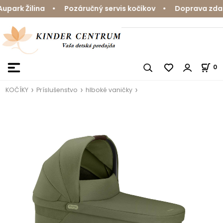
ark Žilina • Pozáručný servis kočíkov • Doprava zdarma
0
KOČÍKY
Príslušenstvo
hlboké vaničky