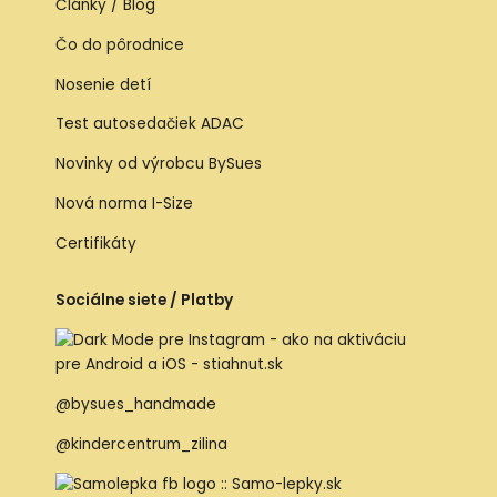
Články / Blog
Čo do pôrodnice
Nosenie detí
Test autosedačiek ADAC
Novinky od výrobcu BySues
Nová norma I-Size
Certifikáty
Sociálne siete / Platby
@bysues_handmade
@kindercentrum_zilina