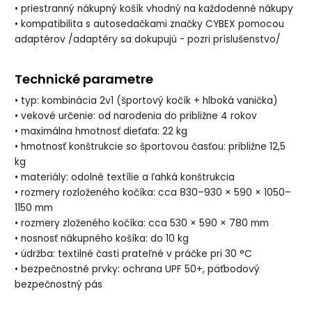
• priestranný nákupný košík vhodný na každodenné nákupy
• kompatibilita s autosedačkami značky CYBEX pomocou
adaptérov /adaptéry sa dokupujú - pozri príslušenstvo/
Technické parametre
• typ: kombinácia 2v1 (športový kočík + hlboká vanička)
• vekové určenie: od narodenia do približne 4 rokov
• maximálna hmotnosť dieťaťa: 22 kg
• hmotnosť konštrukcie so športovou časťou: približne 12,5
kg
• materiály: odolné textílie a ľahká konštrukcia
• rozmery rozloženého kočíka: cca 830–930 × 590 × 1050–
1150 mm
• rozmery zloženého kočíka: cca 530 × 590 × 780 mm
• nosnosť nákupného košíka: do 10 kg
• údržba: textilné časti prateľné v práčke pri 30 °C
• bezpečnostné prvky: ochrana UPF 50+, päťbodový
bezpečnostný pás