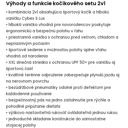
Výhody a funkcie kočíkového setu 2v1
• kombinácia 2v1 obsahujúca športový kočík a hlbokú
vaničku Cybex S Lux
• hlboká vanička vhodná pre novorodencov poskytuje
ergonomickú a bezpečnú polohu v ľahu
• priestranná vanička s ochranou pred vetrom, chladom a
nepriaznivým počasím
• športové sedenie s možnosťou polohy úplne vľahu
vhodná od narodenia
• XXL slnečná strieška s ochranou UPF 50+ pre vaničku aj
športovú časť
• kvalitné terénne odpruženie zabezpečuje plynulú jazdu aj
na nerovnom povrchu
• bezúdržbové pneumatiky odolné proti defektom pre
každodenné používanie
• bezpečnostný pás na jedno zatiahnutie pre rýchle a
pohodlné pripútanie dieťaťa
• výškovo nastaviteľná rukoväť ovládateľná jednou rukou
• jednoduché skladanie konštrukcie do samostatne
stojacej polohy