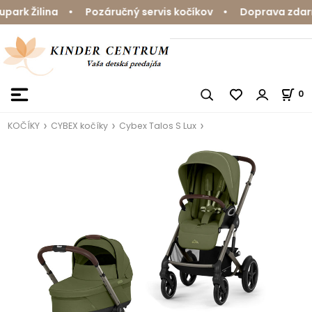
rk Žilina • Pozáručný servis kočíkov • Doprava zdarma 
0
KOČÍKY
CYBEX kočíky
Cybex Talos S Lux