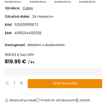
kombinácia
kombinácia
kombinácia
kombinácia
2025 - Moon
2025 - Almond
2025 - Stormy
2025 - Moss
Výrobca:
Cybex
Black
Beige
Blue
Green
Záručná doba:
24 mesiacov
Kód:
525000811SET2
EAN:
40652144125329
Dostupnosť:
skladom u dodavateľa
666.63
€
bez DPH
819.95
€
ks
Sledovať produkt
Pridať do obľúbených
Zdielať