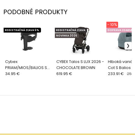
PODOBNÉ PRODUKTY
- 10%
REGISTRAČNÁ ZĽAVA 5%
REGISTRAČNÁ ZĽAVA
DOPRAVA ZDARMA
NOVINKA 2026
Cybex
CYBEX Talos S LUX 2026 -
Hlboká vanič
PRIAM/MIOS/BALIOS S
CHOCOLATE BROWN
Cot S Balios S
LUX/TALOS S LUX/COYA
34.95 €
619.95 €
Talos S LUX -
233.91 €
259
držiak nápojov 2v1
BLUE