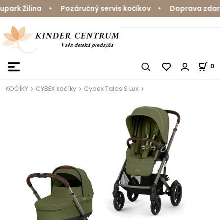
rk Žilina • Pozáručný servis kočíkov • Doprava zdarma 
0
KOČÍKY
CYBEX kočíky
Cybex Talos S Lux