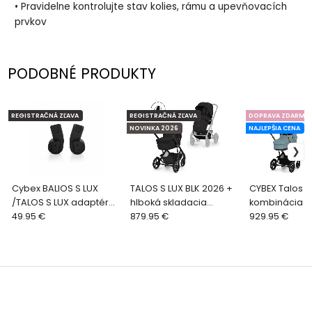
• Pravidelne kontrolujte stav kolies, rámu a upevňovacích
prvkov
PODOBNÉ PRODUKTY
REGISTRAČNÁ ZĽAVA
REGISTRAČNÁ ZĽAVA
DOPRAVA ZDARMA
NOVINKA 2026
NAJLEPŠIA CENA
Cybex BALIOS S LUX
TALOS S LUX BLK 2026 +
CYBEX Talos S
/TALOS S LUX adaptér
hlboká skladacia
kombinácia 2
pre autosedačku
49.95 €
vanička - MOON BLACK
879.95 €
Stormy Blue
929.95 €