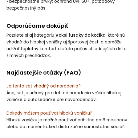
• bezpečnostné prvky: ochrana UPF 50+, päťbodový
bezpečnostný pás
Odporúčame dokúpiť
Pozriete si aj kategóriu
Voksi fusaky do kočíka
, ktoré sú
vhodné do hlbokej vaničky aj športovej časti a pomôžu
udržať teplotný komfort dieťaťa počas chladnejších dní a
zimných prechádzok.
Najčastejšie otázky (FAQ)
Je tento set vhodný od narodenia?
Áno, set je určený pre deti od narodenia vďaka hlbokej
vaničke a autosedačke pre novorodencov.
Dokedy môžem používať hlbokú vaničku?
Hlbokú vaničku je možné používať približne do 6 mesiacov
alebo do momentu, keď dieťa začne samostatne sedieť.