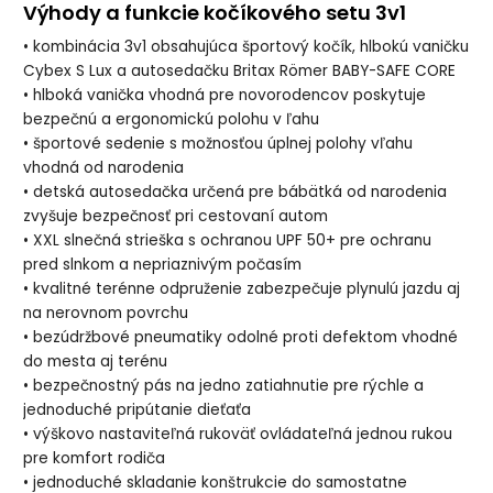
Výhody a funkcie kočíkového setu 3v1
• kombinácia 3v1 obsahujúca športový kočík, hlbokú vaničku
Cybex S Lux a autosedačku Britax Römer BABY-SAFE CORE
• hlboká vanička vhodná pre novorodencov poskytuje
bezpečnú a ergonomickú polohu v ľahu
• športové sedenie s možnosťou úplnej polohy vľahu
vhodná od narodenia
• detská autosedačka určená pre bábätká od narodenia
zvyšuje bezpečnosť pri cestovaní autom
• XXL slnečná strieška s ochranou UPF 50+ pre ochranu
pred slnkom a nepriaznivým počasím
• kvalitné terénne odpruženie zabezpečuje plynulú jazdu aj
na nerovnom povrchu
• bezúdržbové pneumatiky odolné proti defektom vhodné
do mesta aj terénu
• bezpečnostný pás na jedno zatiahnutie pre rýchle a
jednoduché pripútanie dieťaťa
• výškovo nastaviteľná rukoväť ovládateľná jednou rukou
pre komfort rodiča
• jednoduché skladanie konštrukcie do samostatne