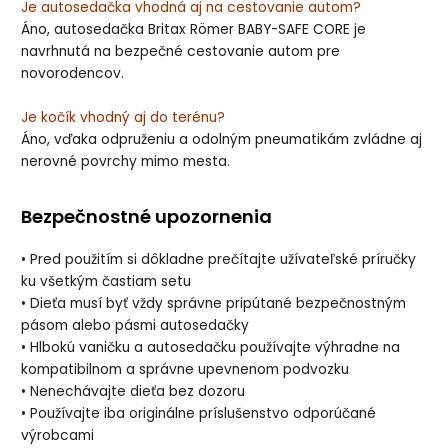
Je autosedačka vhodná aj na cestovanie autom?
Áno, autosedačka Britax Römer BABY-SAFE CORE je
navrhnutá na bezpečné cestovanie autom pre
novorodencov.
Je kočík vhodný aj do terénu?
Áno, vďaka odpruženiu a odolným pneumatikám zvládne aj
nerovné povrchy mimo mesta.
Bezpečnostné upozornenia
• Pred použitím si dôkladne prečítajte užívateľské príručky
ku všetkým častiam setu
• Dieťa musí byť vždy správne pripútané bezpečnostným
pásom alebo pásmi autosedačky
• Hlbokú vaničku a autosedačku používajte výhradne na
kompatibilnom a správne upevnenom podvozku
• Nenechávajte dieťa bez dozoru
• Používajte iba originálne príslušenstvo odporúčané
výrobcami