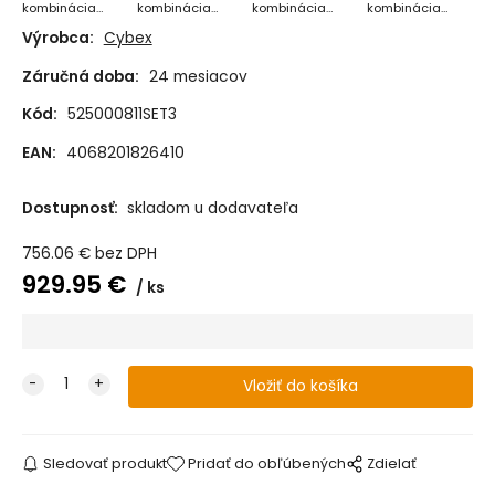
kombinácia
kombinácia
kombinácia
kombinácia
2025 - Moon
2025 - Almond
2025 - Stormy
2025 - Moss
Výrobca:
Cybex
Black
Beige
Blue
Green
Záručná doba:
24 mesiacov
Kód:
525000811SET3
EAN:
4068201826410
Dostupnosť:
skladom u dodavateľa
756.06
€
bez DPH
929.95
€
ks
Sledovať produkt
Pridať do obľúbených
Zdielať