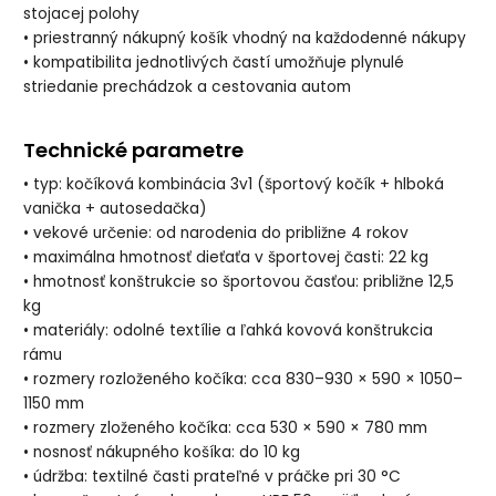
stojacej polohy
• priestranný nákupný košík vhodný na každodenné nákupy
• kompatibilita jednotlivých častí umožňuje plynulé
striedanie prechádzok a cestovania autom
Technické parametre
• typ: kočíková kombinácia 3v1 (športový kočík + hlboká
vanička + autosedačka)
• vekové určenie: od narodenia do približne 4 rokov
• maximálna hmotnosť dieťaťa v športovej časti: 22 kg
• hmotnosť konštrukcie so športovou časťou: približne 12,5
kg
• materiály: odolné textílie a ľahká kovová konštrukcia
rámu
• rozmery rozloženého kočíka: cca 830–930 × 590 × 1050–
1150 mm
• rozmery zloženého kočíka: cca 530 × 590 × 780 mm
• nosnosť nákupného košíka: do 10 kg
• údržba: textilné časti prateľné v práčke pri 30 °C