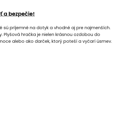
ť a bezpečie!
é sú príjemné na dotyk a vhodné aj pre najmenších.
. Plyšová hračka je nielen krásnou ozdobou do
ianoce alebo ako darček, ktorý poteší a vyčarí úsmev.