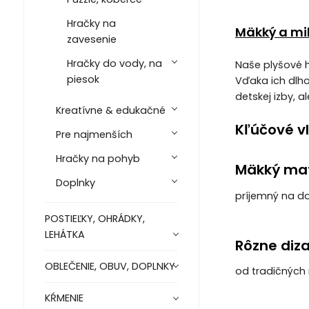
Hračky na
Mäkký a mil
zavesenie
Hračky do vody, na
Naše plyšové h
piesok
Vďaka ich dlho
detskej izby, 
Kreatívne & edukačné
Kľúčové vl
Pre najmenších
Hračky na pohyb
Mäkký mat
Doplnky
príjemný na do
POSTIEĽKY, OHRÁDKY,
LEHÁTKA
Rôzne diza
OBLEČENIE, OBUV, DOPLNKY
od tradičných
KŔMENIE