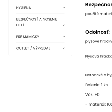
Bezpečnosť
HYGIENA
použité materi
BEZPEČNOSŤ A NOSENIE
DETÍ
Odolnosť:
PRE MAMIČKY
plyšové hračky
OUTLET / VÝPREDAJ
Plyšová hračka
Netoxické a h
Balenie: 1 ks
Věk: +0
- materiál: 1