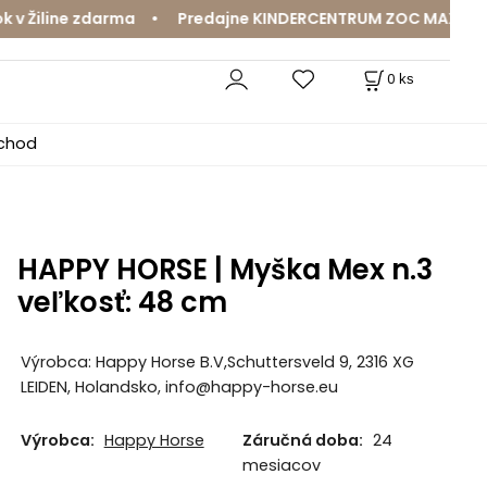
Žiline zdarma • Predajne KINDERCENTRUM ZOC MAX a MamaJ
0
ks
bchod
HAPPY HORSE | Myška Mex n.3
veľkosť: 48 cm
Výrobca: Happy Horse B.V,Schuttersveld 9, 2316 XG
LEIDEN, Holandsko, info@happy-horse.eu
Výrobca:
Happy Horse
Záručná doba:
24
mesiacov