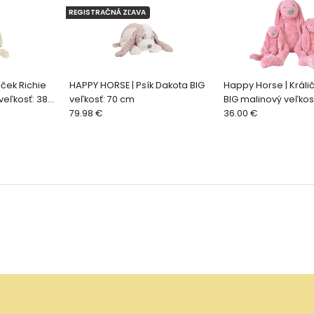
REGISTRAČNÁ ZĽAVA
iček Richie
HAPPY HORSE | Psík Dakota BIG
Happy Horse | Králič
veľkosť: 38
veľkosť: 70 cm
BIG malinový veľkos
79.98 €
36.00 €