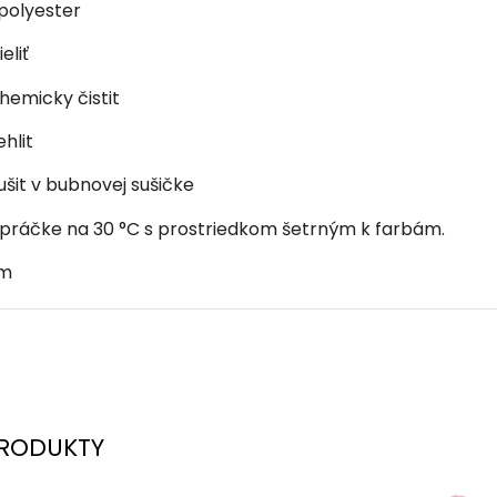
 polyester
eliť
hemicky čistit
hlit
ušit v bubnovej sušičke
 práčke na 30 °C s prostriedkom šetrným k farbám.
cm
RODUKTY