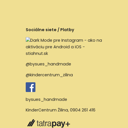
Sociálne siete / Platby
@bysues_handmade
@kindercentrum_zilina
bysues_handmade
KinderCentrum Žilina
,
0904 261 416