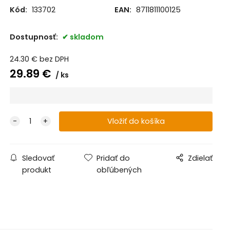
Kód:
133702
EAN:
8711811100125
Dostupnosť:
skladom
24.30
€
bez DPH
29.89
€
ks
Sledovať
Pridať do
Zdielať
produkt
obľúbených