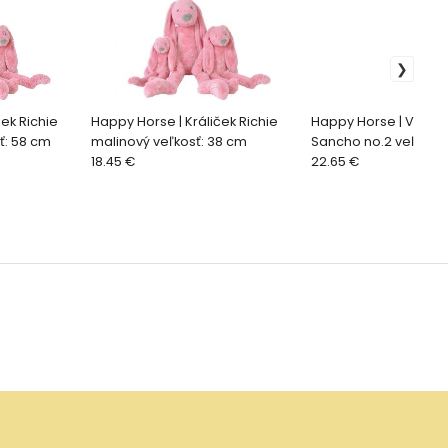
ek Richie
Happy Horse | Králiček Richie
Happy Horse | Vever
ť: 58 cm
malinový veľkosť: 38 cm
Sancho no.2 veľkosť:
18.45 €
22.65 €