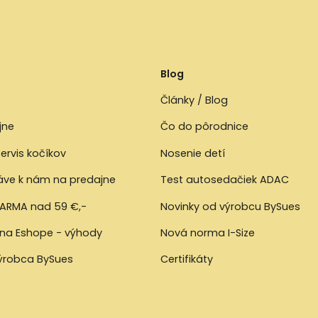
Blog
Články / Blog
jne
Čo do pôrodnice
ervis kočíkov
Nosenie detí
ráve k nám na predajne
Test autosedačiek ADAC
ARMA nad 59 €,-
Novinky od výrobcu BySues
 na Eshope - výhody
Nová norma I-Size
výrobca BySues
Certifikáty