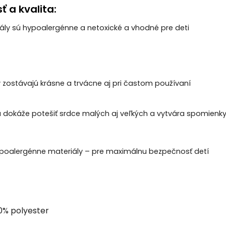
 a kvalita:
ály sú hypoalergénne a netoxické a vhodné pre deti
 zostávajú krásne a trvácne aj pri častom používaní
 dokáže potešiť srdce malých aj veľkých a vytvára spomienky, 
ypoalergénne materiály – pre maximálnu bezpečnosť detí
00% polyester