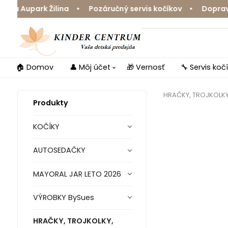
 Aupark Žilina • Pozáručný servis kočíkov • Doprava zd
🏠 Domov
👤 Môj účet
🎁 Vernosť
🔧 Servis koč
HRAČKY, TROJKOLK
Produkty
KOČÍKY
AUTOSEDAČKY
MAYORAL JAR LETO 2026
VÝROBKY BySues
HRAČKY, TROJKOLKY,