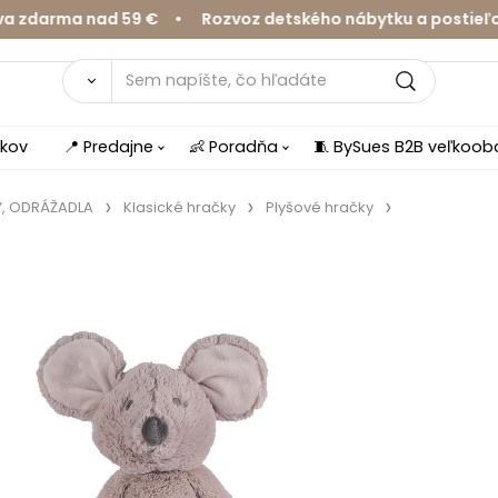
arma nad 59 € • Rozvoz detského nábytku a postieľok v 
íkov
📍 Predajne
👶 Poradňa
🧵 BySues B2B veľkoo
Y, ODRÁŽADLA
Klasické hračky
Plyšové hračky