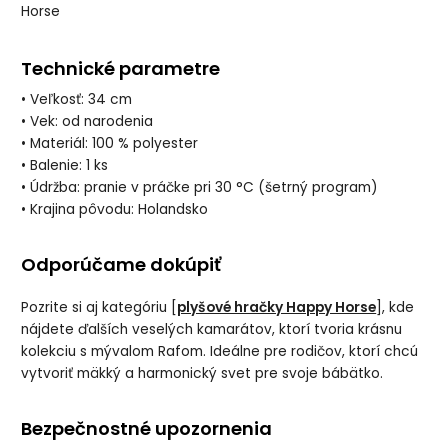
Horse
Technické parametre
• Veľkosť: 34 cm
• Vek: od narodenia
• Materiál: 100 % polyester
• Balenie: 1 ks
• Údržba: pranie v práčke pri 30 °C (šetrný program)
• Krajina pôvodu: Holandsko
Odporúčame dokúpiť
Pozrite si aj kategóriu [
plyšové hračky Happy Horse
], kde
nájdete ďalších veselých kamarátov, ktorí tvoria krásnu
kolekciu s mývalom Rafom. Ideálne pre rodičov, ktorí chcú
vytvoriť mäkký a harmonický svet pre svoje bábätko.
Bezpečnostné upozornenia