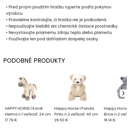
• Pred prvým použitím hračku vyperte podľa pokynov
výrobcu.
• Pravidelne kontrolujte, či hračka nie je poškodená.
• Nepoužívajte bielidlá ani chemické čistiace prostriedky.
• Nevystavujte priamemu zdroju tepla alebo plameňu.
• Používajte len pod dohľadom dospelej osoby.
PODOBNÉ PRODUKTY
HAPPY HORSE | Koník
Happy Horse | Panda
Happy Horse 
Helma n.1 veľkosť: 24 cm
Pinto n.2 veľkosť: 40 cm
Brice n.2 veľk
17.79 €
26.50 €
16.14 €