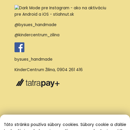
@bysues_handmade
@kindercentrum_zilina
bysues_handmade
KinderCentrum Žilina
,
0904 261 416
Táto stránka používa súbory cookies. Súbory cookie a ďalšie