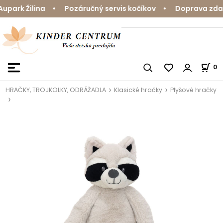
ark Žilina • Pozáručný servis kočíkov • Doprava zdarma
0
HRAČKY, TROJKOLKY, ODRÁŽADLA
Klasické hračky
Plyšové hračky