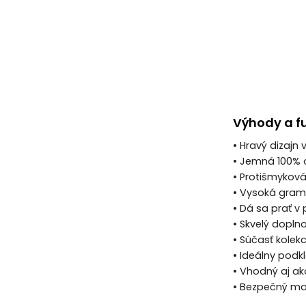
Výhody a f
• Hravý dizajn 
• Jemná 100% 
• Protišmyková
• Vysoká gram
• Dá sa prať v
• Skvelý dopln
• Súčasť kolekc
• Ideálny podkl
• Vhodný aj ak
• Bezpečný mat