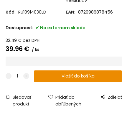
mesiacov
Kód:
RU10914030LD
EAN:
8720986878456
Dostupnosť:
Na externom sklade
32.49
€
bez DPH
39.96
€
ks
Sledovať
Pridať do
Zdielať
produkt
obľúbených