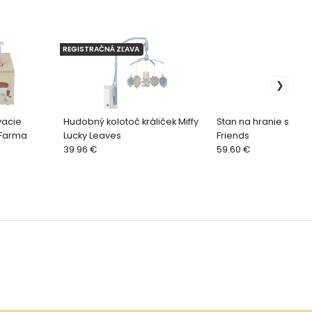
REGISTRAČNÁ ZĽAVA
vacie
Hudobný kolotoč králiček Miffy
Stan na hranie s tune
 Farma
Lucky Leaves
Friends
39.96 €
59.60 €