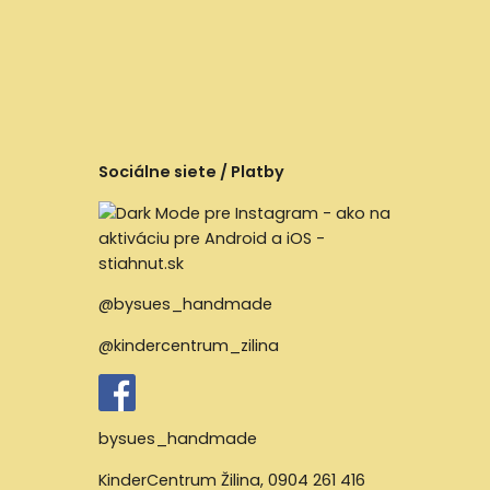
Sociálne siete / Platby
@bysues_handmade
@kindercentrum_zilina
bysues_handmade
KinderCentrum Žilina
,
0904 261 416