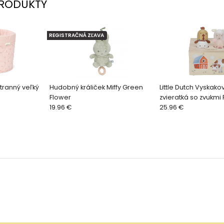
RODUKTY
REGISTRAČNÁ ZĽAVA
stranný veľký
Hudobný králiček Miffy Green
Little Dutch Vyskako
Flower
zvieratká so zvukmi
19.96 €
25.96 €