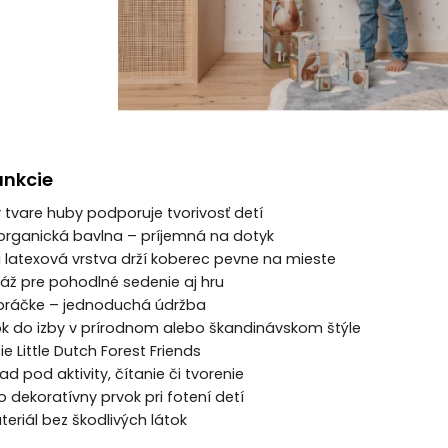
unkcie
v tvare huby podporuje tvorivosť detí
organická bavlna – príjemná na dotyk
 latexová vrstva drží koberec pevne na mieste
áž pre pohodlné sedenie aj hru
 práčke – jednoduchá údržba
ok do izby v prírodnom alebo škandinávskom štýle
ie Little Dutch Forest Friends
ad pod aktivity, čítanie či tvorenie
o dekoratívny prvok pri fotení detí
eriál bez škodlivých látok