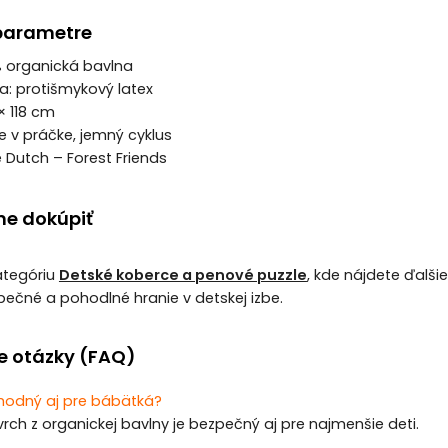
parametre
0% organická bavlna
a: protišmykový latex
× 118 cm
ie v práčke, jemný cyklus
le Dutch – Forest Friends
e dokúpiť
kategóriu
Detské koberce a penové puzzle
, kde nájdete ďalši
pečné a pohodlné hranie v detskej izbe.
e otázky (FAQ)
vhodný aj pre bábätká?
rch z organickej bavlny je bezpečný aj pre najmenšie deti.