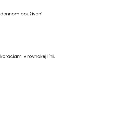
dodennom používaní.
oráciami v rovnakej línii.