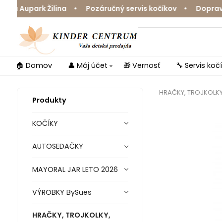
Aupark Žilina • Pozáručný servis kočíkov • Doprava zda
🏠 Domov
👤 Môj účet
🎁 Vernosť
🔧 Servis koč
HRAČKY, TROJKOLK
Produkty
KOČÍKY
AUTOSEDAČKY
MAYORAL JAR LETO 2026
VÝROBKY BySues
HRAČKY, TROJKOLKY,