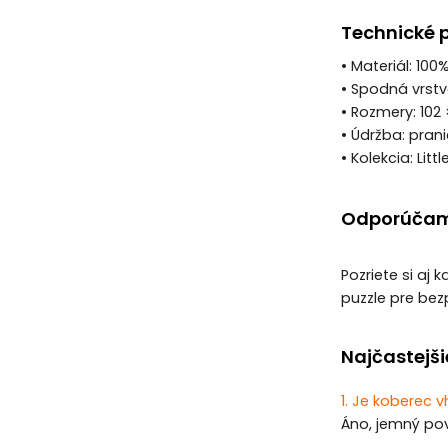
Technické 
• Materiál: 10
• Spodná vrstv
• Rozmery: 102 
• Údržba: pran
• Kolekcia: Litt
Odporúčam
Pozriete si aj 
puzzle pre bez
Najčastejši
1. Je koberec 
Áno, jemný pov