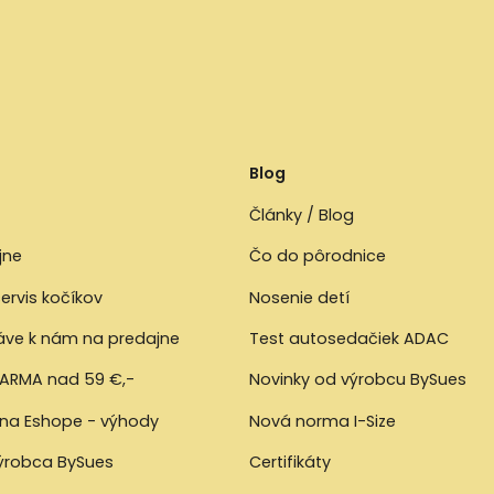
Blog
Články / Blog
jne
Čo do pôrodnice
ervis kočíkov
Nosenie detí
ráve k nám na predajne
Test autosedačiek ADAC
ARMA nad 59 €,-
Novinky od výrobcu BySues
 na Eshope - výhody
Nová norma I-Size
výrobca BySues
Certifikáty