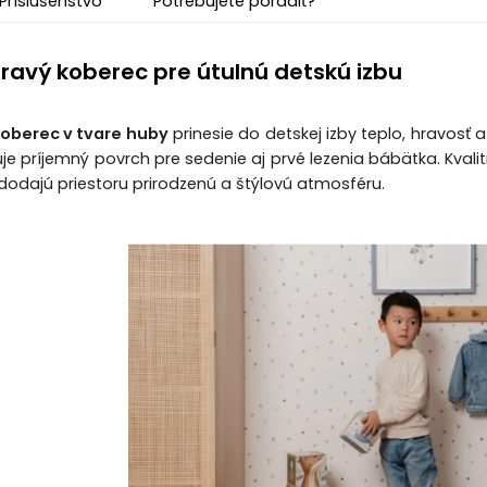
Príslušenstvo
Potrebujete poradiť?
ravý koberec pre útulnú detskú izbu
oberec v tvare huby
prinesie do detskej izby teplo, hravosť
je príjemný povrch pre sedenie aj prvé lezenia bábätka. Kvalit
 dodajú priestoru prirodzenú a štýlovú atmosféru.