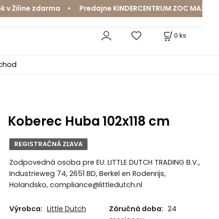
iline zdarma • Predajne KINDERCENTRUM ZOC MAX a MamaJa
0
ks
bchod
Koberec Huba 102x118 cm
REGISTRAČNÁ ZĽAVA
Zodpovedná osoba pre EU: LITTLE DUTCH TRADING B.V.,
Industrieweg 74, 2651 BD, Berkel en Rodenrijs,
Holandsko, compliance@littledutch.nl
Výrobca:
Little Dutch
Záručná doba:
24