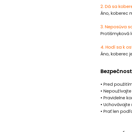
2. Dá sa kober
Áno, koberec 
3. Neposúva s
Protišmyková l
4. Hodí sa k o
Áno, koberec je
Bezpečnost
• Pred použití
• Nepoužívajt
• Pravidelne k
• Uchovávajte
• Prať len po