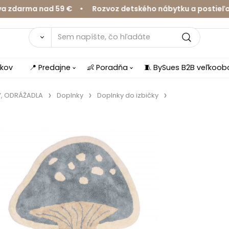
rma nad 59 € • Rozvoz detského nábytku a postieľok v Ž
íkov
📍 Predajne
👶 Poradňa
🧵 BySues B2B veľkoo
Y, ODRÁŽADLA
Doplnky
Doplnky do izbičky