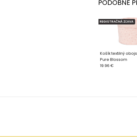
PODOBNÉ P
REGISTRAČNÁ ZĽAVA
Košík textilný oboj
Pure Blossom
19.96 €