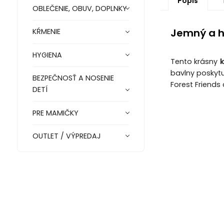
Popis
OBLEČENIE, OBUV, DOPLNKY
Jemný a h
KŔMENIE
HYGIENA
Tento krásny
k
bavlny poskytu
BEZPEČNOSŤ A NOSENIE
Forest Friends
DETÍ
PRE MAMIČKY
OUTLET / VÝPREDAJ