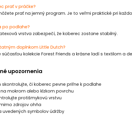
ec prať v práčke?
môžete prať na jemný program. Je to veľmi praktické pri kaž
a po podlahe?
atexová vrstva zabezpečí, že koberec zostane stabilný.
statným doplnkom Little Dutch?
 súčasťou kolekcie Forest Friends a krásne ladí s textilom a dek
né upozornenia
m skontrolujte, či koberec pevne priľne k podlahe
e na mokrom alebo klzkom povrchu
ontrolujte protišmykovú vrstvu
 mimo zdrojov ohňa
dľa uvedených symbolov údržby