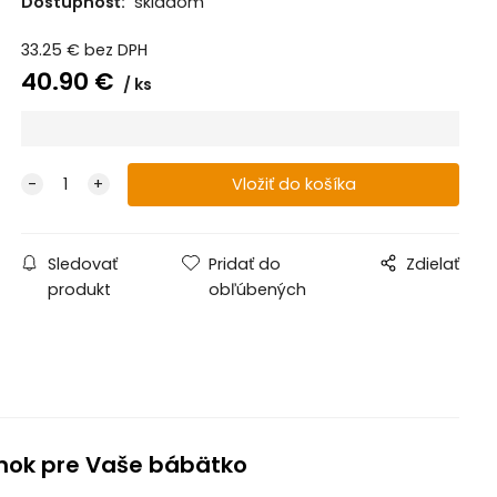
Dostupnosť:
skladom
33.25
€
bez DPH
40.90
€
ks
Sledovať
Pridať do
Zdielať
produkt
obľúbených
lnok pre Vaše bábätko