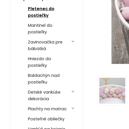
Pletenec do
postieľky
Mantinel do
postieľky
Zavinovačka pre
bábätká
Hniezdo do
postieľky
Baldachýn nad
postieľku
Detské vankúše
dekorácia
Plachty na matrac
Posteľné obliečky