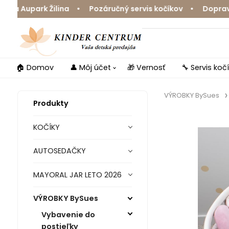
 Aupark Žilina • Pozáručný servis kočíkov • Doprava zd
🏠 Domov
👤 Môj účet
🎁 Vernosť
🔧 Servis koč
VÝROBKY BySues
Produkty
KOČÍKY
AUTOSEDAČKY
MAYORAL JAR LETO 2026
VÝROBKY BySues
Vybavenie do
postieľky