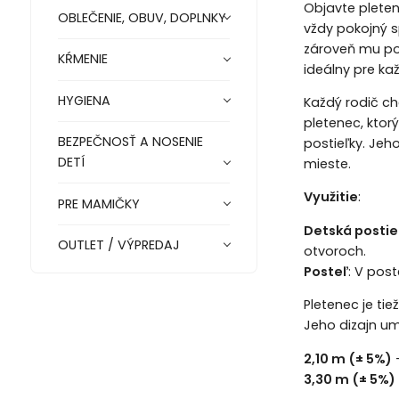
Objavte pleten
OBLEČENIE, OBUV, DOPLNKY
vždy pokojný s
zároveň mu pos
KŔMENIE
ideálny pre ka
HYGIENA
Každý rodič ch
pletenec, ktor
BEZPEČNOSŤ A NOSENIE
postieľky. Jeh
DETÍ
mieste.
Využitie
:
PRE MAMIČKY
Detská postie
OUTLET / VÝPREDAJ
otvoroch.
Posteľ
: V pos
Pletenec je ti
Jeho dizajn um
2,10 m (± 5%)
-
3,30 m (± 5%)