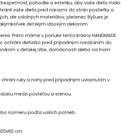
 bezpečnosť, pohodlie a estetiku, aby vaše dieťa malo
ránil vaše dieťa pred nárazmi do strán postieľky a
ých, ale odolných materiálov, pletenec BySues je
l s akýmkoľvek detským izbovým dekorom.
arodenia. Preto máme v ponuke tento krásny HANDMADE
enec ochráni dieťatko pred prípadným narážaním do
 prvkom v detskej izbe, domácnosti alebo na inom
 chráni ruky a nohy pred prípadným uviaznutím v
edzeru medzi posteľou a stenou.
ebo rozmeru podľa vašich potrieb:
 120x60 cm