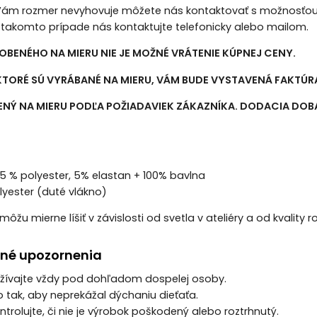
 Vám rozmer nevyhovuje môžete nás kontaktovať s možnosťou
 takomto prípade nás kontaktujte telefonicky alebo mailom.
OBENÉHO NA MIERU NIE JE MOŽNÉ VRÁTENIE KÚPNEJ CENY.
 KTORÉ SÚ VYRÁBANÉ NA MIERU, VÁM BUDE VYSTAVENÁ FAKT
NÝ NA MIERU PODĽA POŽIADAVIEK ZÁKAZNÍKA. DODACIA DOBA 
5 % polyester, 5% elastan + 100% bavlna
lyester (duté vlákno)
môžu mierne líšiť v závislosti od svetla v ateliéry a od kvality 
né upozornenia
užívajte vždy pod dohľadom dospelej osoby.
o tak, aby neprekážal dýchaniu dieťaťa.
ntrolujte, či nie je výrobok poškodený alebo roztrhnutý.