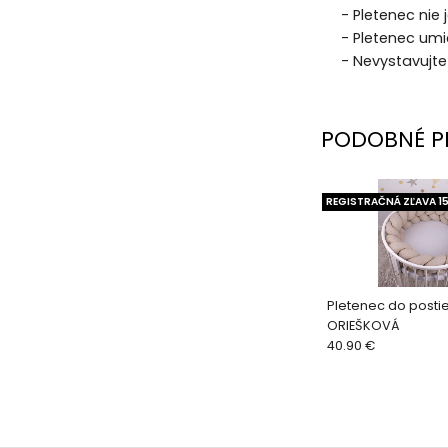
- Pletenec nie
- Pletenec umi
- Nevystavujt
PODOBNÉ P
REGISTRAČNÁ ZĽAVA 1
Pletenec do postie
ORIEŠKOVÁ
40.90 €