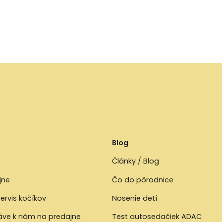
Blog
Články / Blog
jne
Čo do pôrodnice
ervis kočíkov
Nosenie detí
ráve k nám na predajne
Test autosedačiek ADAC