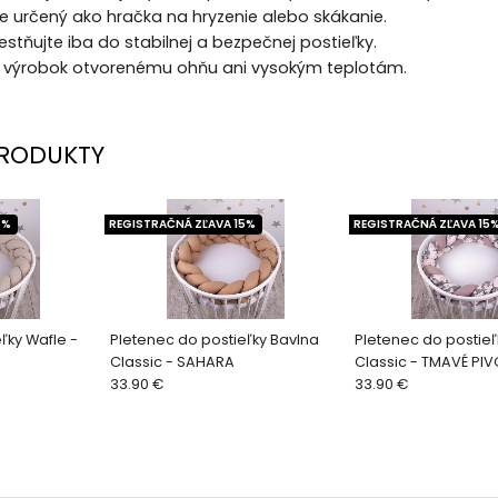
 je určený ako hračka na hryzenie alebo skákanie.
estňujte iba do stabilnej a bezpečnej postieľky.
e výrobok otvorenému ohňu ani vysokým teplotám.
RODUKTY
5%
REGISTRAČNÁ ZĽAVA 15%
REGISTRAČNÁ ZĽAVA 15
ľky Wafle -
Pletenec do postieľky Bavlna
Pletenec do postieľ
Classic - SAHARA
Classic - TMAVÉ PI
33.90 €
RUŽOVÉ DREVO
33.90 €