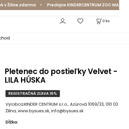
Žiline zdarma • Predajne KINDERCENTRUM ZOC MAX a MamaJ
0
ks
bchod
Pletenec do postieľky Velvet -
LILA HÚSKA
REGISTRAČNÁ ZĽAVA 15%
Výrobca:KINDER CENTRUM s.r.o., Azúrová 1069/33, 010 03
Žilina, www.bysues.sk, info@bysues.sk
Dĺžka
: