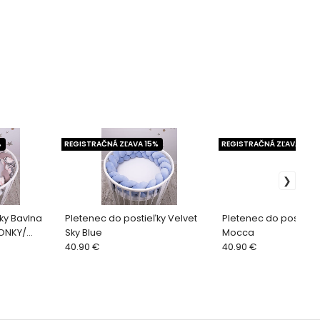
%
REGISTRAČNÁ ZĽAVA 15%
REGISTRAČNÁ ZĽAVA 15%
ky Bavlna
Pletenec do postieľky Velvet
Pletenec do postieľk
VONKY/
Sky Blue
Mocca
40.90 €
40.90 €