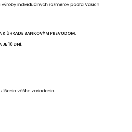
 výroby individuálnych rozmerov podľa Vašich
ÚRA K ÚHRADE BANKOVÝM PREVODOM.
JE 10 DNÍ
.
rozlíšenia vášho zariadenia.