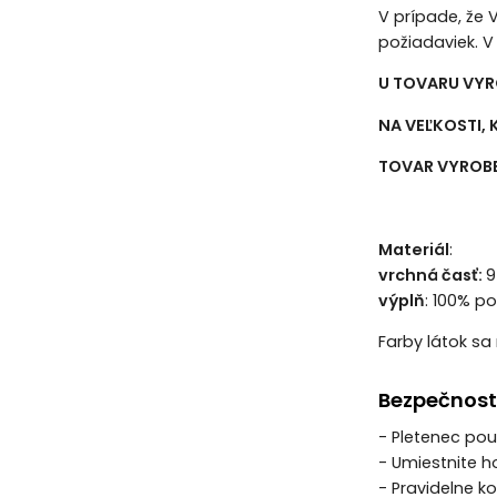
V prípade, že
požiadaviek. V
U TOVARU VYR
NA VEĽKOSTI,
TOVAR VYROBE
Materiál
:
vrchná časť:
9
výplň
: 100% po
Farby látok sa 
Bezpečnost
- Pletenec po
- Umiestnite h
- Pravidelne ko