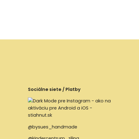
Sociálne siete / Platby
@bysues_handmade
@kindercentrum_zilina