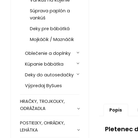
Vankúš na kojenie
Súprava paplón a
vankúš
Deky pre bábätká
Mojkáčik / Maznáčik
Oblečenie a doplnky
Kúpanie bábätka
Deky do autosedačky
Výpredaj BySues
HRAČKY, TROJKOLKY,
ODRÁŽADLA
Popis
POSTIEĽKY, OHRÁDKY,
Pletenec 
LEHÁTKA