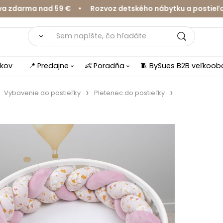
arma nad 59 € • Rozvoz detského nábytku a postieľok v 
íkov
📍 Predajne
👶 Poradňa
🧵 BySues B2B veľkoo
Vybavenie do postieľky
Pletenec do postieľky