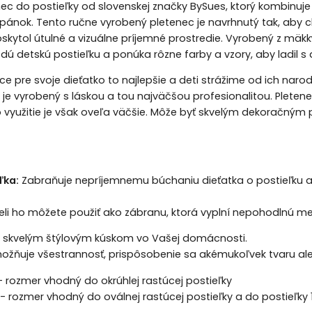
ec do postieľky od slovenskej značky BySues, ktorý kombinuje
pánok. Tento ručne vyrobený pletenec je navrhnutý tak, aby ch
kytol útulné a vizuálne príjemné prostredie. Vyrobený z mäkk
ždú detskú postieľku a ponúka rôzne farby a vzory, aby ladi
ce pre svoje dieťatko to najlepšie a deti strážime od ich n
ý je vyrobený s láskou a tou najväčšou profesionalitou. Plet
o využitie je však oveľa väčšie. Môže byť skvelým dekoračným
ľka:
Zabraňuje nepríjemnemu búchaniu dieťatka o postieľku a
teli ho môžete použiť ako zábranu, ktorá vyplní nepohodlnú m
ež skvelým štýlovým kúskom vo Vašej domácnosti.
ožňuje všestrannosť, prispôsobenie sa akémukoľvek tvaru al
 rozmer vhodný do okrúhlej rastúcej postieľky
- rozmer vhodný do oválnej rastúcej postieľky a do postieľky