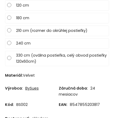
120 cm
180 cm
210 cm (rozmer do okrúhlej postieľky)
240 cm
330 cm (oválna postieľka, celý obvod postieľky
120x60cm)
Materiál
:
Velvet
Výrobca:
BySues
Záručná doba:
24
mesiacov
Kód:
BS002
EAN:
8547855203817