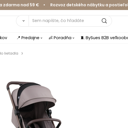
ma nad 59 € • Rozvoz detského nábytku a postieľok v Ž
íkov
📍 Predajne
👶 Poradňa
🧵 BySues B2B veľkoo
o lietadla