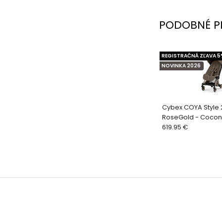
PODOBNÉ P
REGISTRAČNÁ ZĽAVA 5
NOVINKA 2026
Cybex COYA Style
RoseGold - Cocon
619.95 €