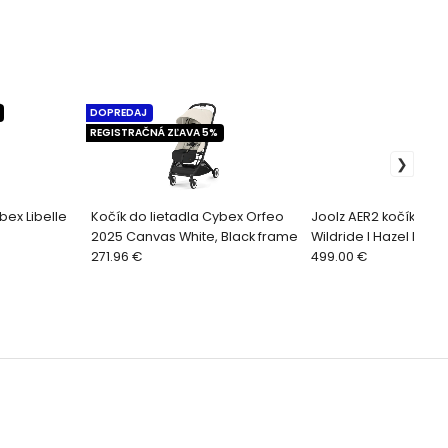
DOPREDAJ
REGISTRAČNÁ ZĽAVA 5%
bex Libelle
Kočík do lietadla Cybex Orfeo
Joolz AER2 kočík s no
2025 Canvas White, Black frame
Wildride l Hazel brow
271.96 €
499.00 €