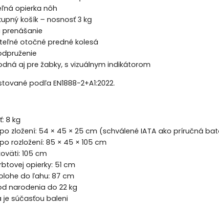
eľná opierka nôh
kupný košík – nosnosť 3 kg
 prenášanie
eľné otočné predné kolesá
odpruženie
odná aj pre žabky, s vizuálnym indikátorom
stované podľa EN1888-2+A1:2022.
: 8 kg
po zložení: 54 × 45 × 25 cm (schválené IATA ako príručná bat
po rozložení: 85 × 45 × 105 cm
oväti: 105 cm
btovej opierky: 51 cm
polohe do ľahu: 87 cm
d narodenia do 22 kg
 je súčasťou baleni