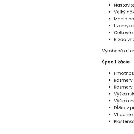
Nastavit
Veľký ná
Madlo na
Uzamykat
Celkové 
Brzda vh
Vyrobené a te
Špecifikácie
Hmotnosť
Rozmery 
Rozmery 
Výška ruk
Výška chr
Dĺžka v 
Vhodné o
Pláštenka