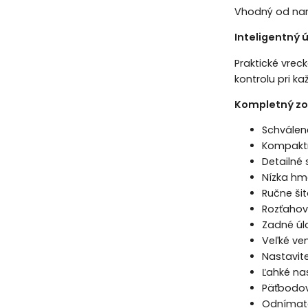
Vhodný od naro
Inteligentný 
Praktické vrec
kontrolu pri ka
Kompletný zo
Schválené
Kompaktn
Detailné
Nízka hm
Ručne ši
Rozťahov
Zadné úl
Veľké ven
Nastavit
Ľahké na
Päťbodov
Odnímate