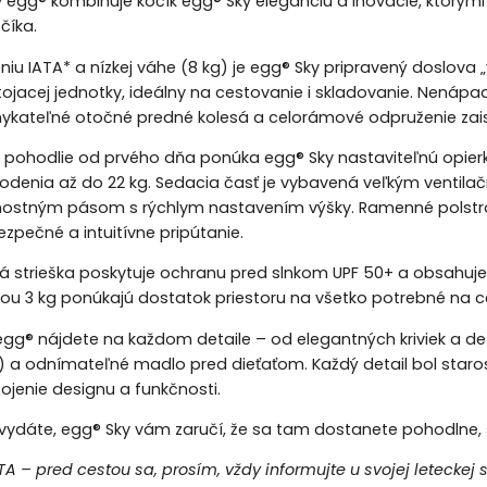
ny egg® kombinuje kočík egg® Sky eleganciu a inovácie, ktorý
číka.
iu IATA* a nízkej váhe (8 kg) je egg® Sky pripravený doslova „
jacej jednotky, ideálny na cestovanie i skladovanie. Nenápa
mykateľné otočné predné kolesá a celorámové odpruženie zais
 pohodlie od prvého dňa ponúka egg® Sky nastaviteľnú opier
odenia až do 22 kg. Sedacia časť je vybavená veľkým ventila
ostným pásom s rýchlym nastavením výšky. Ramenné polstr
zpečné a intuitívne pripútanie.
 strieška poskytuje ochranu pred slnkom UPF 50+ a obsahuje v
tou 3 kg ponúkajú dostatok priestoru na všetko potrebné na c
egg® nájdete na každom detaile – od elegantných kriviek a dez
) a odnímateľné madlo pred dieťaťom. Každý detail bol staro
pojenie designu a funkčnosti.
ydáte, egg® Sky vám zaručí, že sa tam dostanete pohodlne, š
A – pred cestou sa, prosím, vždy informujte u svojej leteckej 