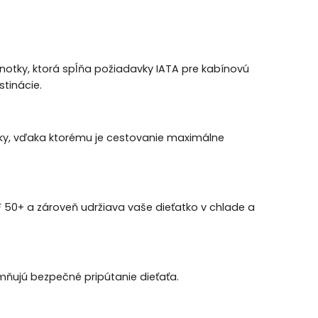
notky, ktorá spĺňa požiadavky IATA pre kabínovú
stinácie.
y, vďaka ktorému je cestovanie maximálne
PF 50+ a zároveň udržiava vaše dieťatko v chlade a
mňujú bezpečné pripútanie dieťaťa.