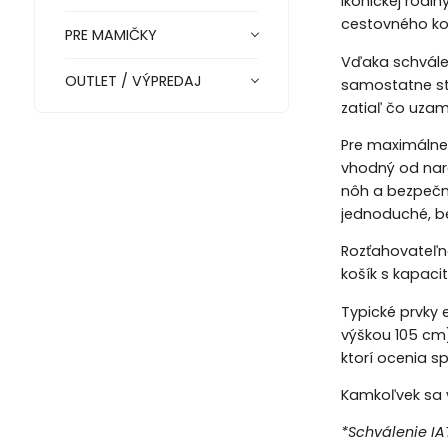
ikonickej rodi
cestovného ko
PRE MAMIČKY
Vďaka schválen
OUTLET / VÝPREDAJ
samostatne sto
zatiaľ čo uza
Pre maximálne
vhodný od nar
nôh a bezpečn
jednoduché, be
Rozťahovateľná
košík s kapaci
Typické prvky 
výškou 105 cm
ktorí ocenia s
Kamkoľvek sa v
*Schválenie IAT