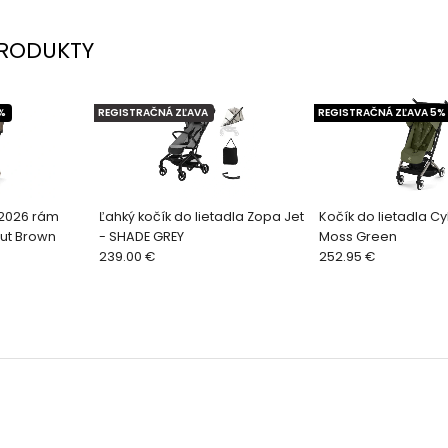
RODUKTY
%
REGISTRAČNÁ ZĽAVA
REGISTRAČNÁ ZĽAVA 5%
 2026 rám
Ľahký kočík do lietadla Zopa Jet
Kočík do lietadla Cy
ut Brown
- SHADE GREY
Moss Green
239.00 €
252.95 €