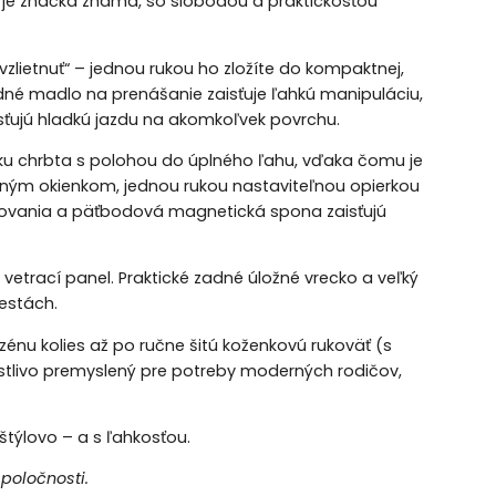
mi je značka známa, so slobodou a praktickosťou
vzlietnuť“ – jednou rukou ho zložíte do kompaktnej,
dné madlo na prenášanie zaisťuje ľahkú manipuláciu,
ťujú hladkú jazdu na akomkoľvek povrchu.
ku chrbta s polohou do úplného ľahu, vďaka čomu je
čným okienkom, jednou rukou nastaviteľnou opierkou
ovania a päťbodová magnetická spona zaisťujú
etrací panel. Praktické zadné úložné vrecko a veľký
estách.
énu kolies až po ručne šitú koženkovú rukoväť (s
stlivo premyslený pre potreby moderných rodičov,
týlovo – a s ľahkosťou.
spoločnosti.