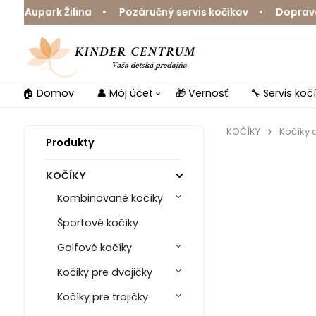
upark Žilina • Pozáručný servis kočíkov • Doprava zdar
🏠 Domov
👤 Môj účet
🎁 Vernosť
🔧 Servis koč
KOČÍKY
Kočíky d
Produkty
KOČÍKY
Kombinované kočíky
Športové kočíky
Golfové kočíky
Kočiky pre dvojičky
Kočíky pre trojičky