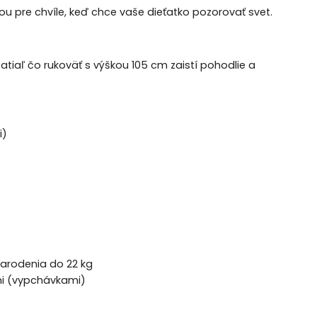
 pre chvíle, keď chce vaše dieťatko pozorovať svet.
zatiaľ čo rukoväť s výškou 105 cm zaistí pohodlie a
i)
narodenia do 22 kg
mi (vypchávkami)