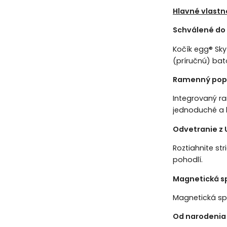
Hlavné vlastn
Schválené do 
Kočík egg® Sky
(príručnú) bato
Ramenný popr
Integrovaný r
jednoduché a
Odvetranie z 
Roztiahnite st
pohodlí.
Magnetická s
Magnetická spo
Od narodenia 