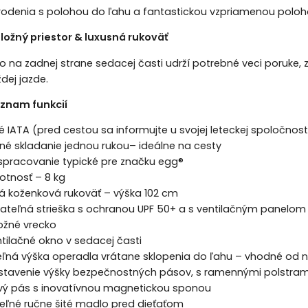
denia s polohou do ľahu a fantastickou vzpriamenou polohou
úložný priestor & luxusná rukoväť
ko na zadnej strane sedacej časti udrží potrebné veci poruke, 
ždej jazde.
znam funkcií
 IATA (pred cestou sa informujte u svojej leteckej spoločnost
é skladanie jednou rukou– ideálne na cesty
 spracovanie typické pre značku egg®
otnosť – 8 kg
tá koženková rukoväť – výška 102 cm
ateľná strieška s ochranou UPF 50+ a s ventilačným panelom
ožné vrecko
tilačné okno v sedacej časti
eľná výška operadla vrátane sklopenia do ľahu – vhodné od 
stavenie výšky bezpečnostných pásov, s ramennými polstra
ý pás s inovatívnou magnetickou sponou
ľné ručne šité madlo pred dieťaťom