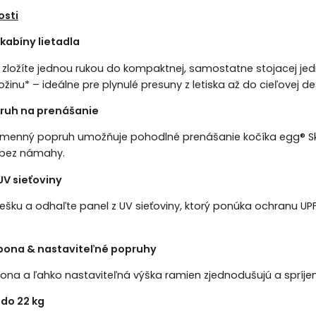
osti
kabíny lietadla
 zložíte jednou rukou do kompaktnej, samostatne stojacej jed
žinu* – ideálne pre plynulé presuny z letiska až do cieľovej de
uh na prenášanie
amenný popruh umožňuje pohodlné prenášanie kočíka egg® Sk
 bez námahy.
UV sieťoviny
riešku a odhaľte panel z UV sieťoviny, ktorý ponúka ochranu U
pona & nastaviteľné popruhy
na a ľahko nastaviteľná výška ramien zjednodušujú a spríje
do 22 kg