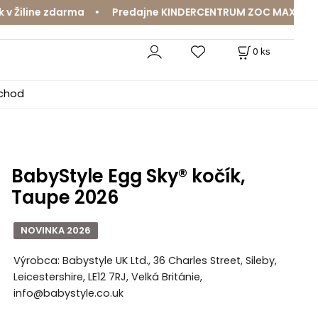
iline zdarma • Predajne KINDERCENTRUM ZOC MAX a MamaJa
0
ks
bchod
BabyStyle Egg Sky® kočík,
Taupe 2026
NOVINKA 2026
Výrobca: Babystyle UK Ltd., 36 Charles Street, Sileby,
Leicestershire, LE12 7RJ, Velká Británie,
info@babystyle.co.uk