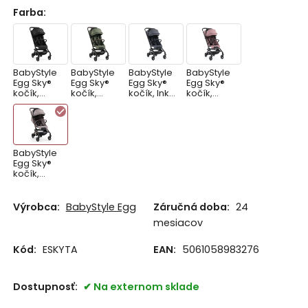
Farba
:
BabyStyle
BabyStyle
BabyStyle
BabyStyle
Egg Sky®
Egg Sky®
Egg Sky®
Egg Sky®
kočík,
kočík,
kočík, Ink
kočík,
Black 2026
Green
2026
Mauve
2026
2026
BabyStyle
Egg Sky®
kočík,
Taupe
2026
Výrobca:
BabyStyle Egg
Záručná doba:
24
mesiacov
Kód:
ESKYTA
EAN:
5061058983276
Dostupnosť:
Na externom sklade