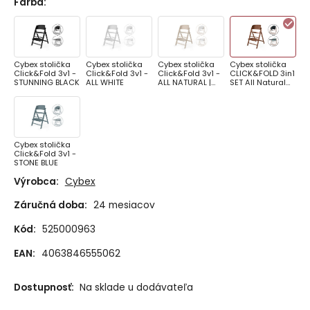
Farba
:
Cybex stolička
Cybex stolička
Cybex stolička
Cybex stolička
Click&Fold 3v1 -
Click&Fold 3v1 -
Click&Fold 3v1 -
CLICK&FOLD 3in1
STUNNING BLACK
ALL WHITE
ALL NATURAL |
SET All Natural
light natural
Dark | dark
natural
Cybex stolička
Click&Fold 3v1 -
STONE BLUE
Výrobca:
Cybex
Záručná doba:
24 mesiacov
Kód:
525000963
EAN:
4063846555062
Dostupnosť:
Na sklade u dodávateľa