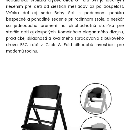
Jedálenská stolička
Cybex Click & Fold 3v1
je ideálnym
riešením pre deti od šiestich mesiacov až po dospelosť.
Vďaka detskej sade Baby Set s podnosom ponúka
bezpečné a pohodlné sedenie pri rodinnom stole, a neskôr
sa jednoducho premení na plnohodnotnú stoličku pre
staršie deti aj dospelých. Kombinácia elegantného dizajnu,
praktickej skladnosti a kvalitného spracovania z bukového
dreva FSC robí z Click & Fold dlhodobú investíciu pre
modernú rodinu.