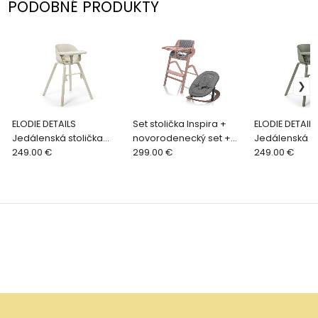
PODOBNÉ PRODUKTY
ELODIE DETAILS
Set stolička Inspira +
ELODIE DETAILS
Jedálenská stolička
novorodenecký set +
Jedálenská st
Grace, Vanilla White
249.00 €
hojdacia základňa,
299.00 €
Grace, Hazy 
249.00 €
Candy Pink