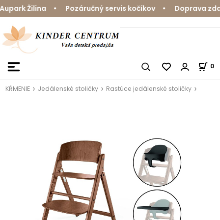
ark Žilina • Pozáručný servis kočíkov • Doprava zdarm
0
KŔMENIE
Jedálenské stoličky
Rastúce jedálenské stoličky