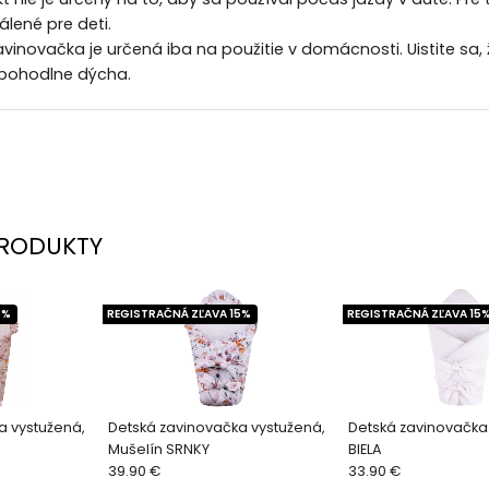
lené pre deti.
avinovačka je určená iba na použitie v domácnosti. Uistite sa, 
pohodlne dýcha.
RODUKTY
5%
REGISTRAČNÁ ZĽAVA 15%
REGISTRAČNÁ ZĽAVA 15
a vystužená,
Detská zavinovačka vystužená,
Detská zavinovačka
Mušelín SRNKY
BIELA
39.90 €
33.90 €