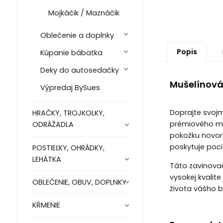
Mojkáčik / Maznáčik
Oblečenie a doplnky
Popis
Kúpanie bábätka
Deky do autosedačky
Mušelínová
Výpredaj BySues
Doprajte svojm
HRAČKY, TROJKOLKY,
prémiového muš
ODRÁŽADLA
pokožku novor
poskytuje poci
POSTIEĽKY, OHRÁDKY,
LEHÁTKA
Táto zavinovač
vysokej kvalit
OBLEČENIE, OBUV, DOPLNKY
života vášho b
KŔMENIE