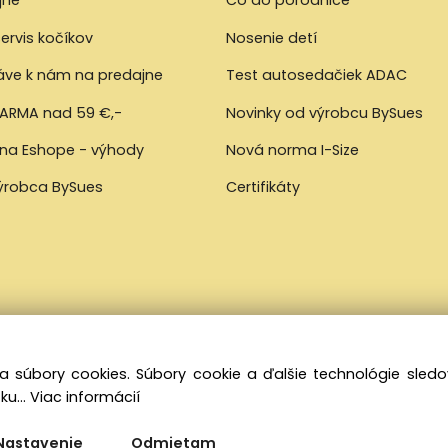
jne
Čo do pôrodnice
ervis kočíkov
Nosenie detí
ráve k nám na predajne
Test autosedačiek ADAC
ARMA nad 59 €,-
Novinky od výrobcu BySues
 na Eshope - výhody
Nová norma I-Size
výrobca BySues
Certifikáty
a súbory cookies. Súbory cookie a ďalšie technológie sle
ku...
Viac informácií
Nastavenie
Odmietam