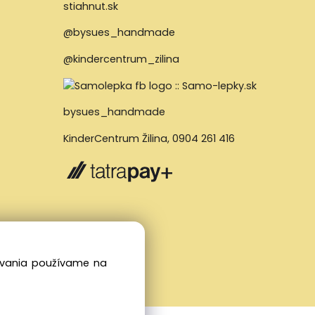
@bysues_handmade
@kindercentrum_zilina
bysues_handmade
KinderCentrum Žilina
,
0904 261 416
dovania používame na