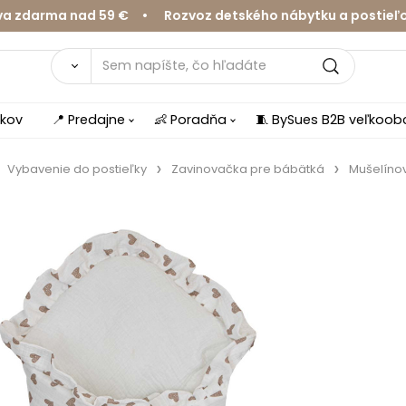
arma nad 59 € • Rozvoz detského nábytku a postieľok v 
íkov
📍 Predajne
👶 Poradňa
🧵 BySues B2B veľkoo
Vybavenie do postieľky
Zavinovačka pre bábätká
Mušelíno