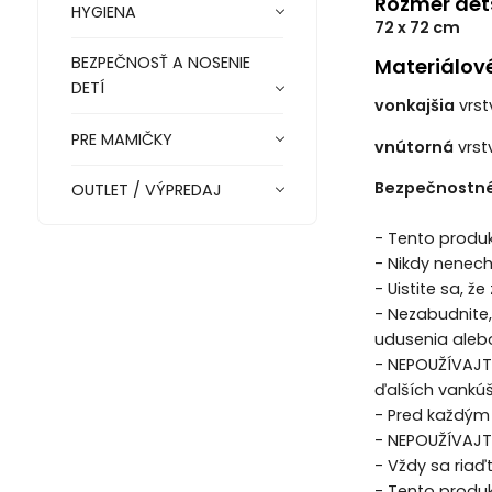
Rozmer det
HYGIENA
72 x 72 cm
BEZPEČNOSŤ A NOSENIE
Materiálov
DETÍ
vonkajšia
vrst
PRE MAMIČKY
vnútorná
vrst
Bezpečnostné
OUTLET / VÝPREDAJ
- Tento produ
- Nikdy nenech
- Uistite sa, 
- Nezabudnite,
udusenia alebo
- NEPOUŽÍVAJT
ďalších vankúš
- Pred každým 
- NEPOUŽÍVAJTE
- Vždy sa riaď
- Tento produk