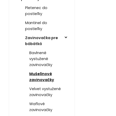
Pletenec do
postieľky
Mantinel do
postieľky
Zavinovačka pre
bábätká
Bavlnené
vystužené
zavinovačky
Mušelínové
zavinovačky
Velvet vystužené
zavinovačky
Waflové
zavinovačky