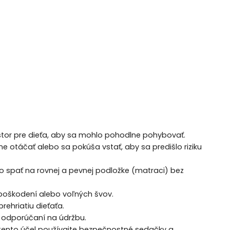
riestor pre dieťa, aby sa mohlo pohodlne pohybovať.
e otáčať alebo sa pokúša vstať, aby sa predišlo riziku
 spať na rovnej a pevnej podložke (matraci) bez
 poškodení alebo voľných švov.
rehriatiu dieťaťa.
a odporúčaní na údržbu.
e tento účel používajte bezpečnostné sedačky a