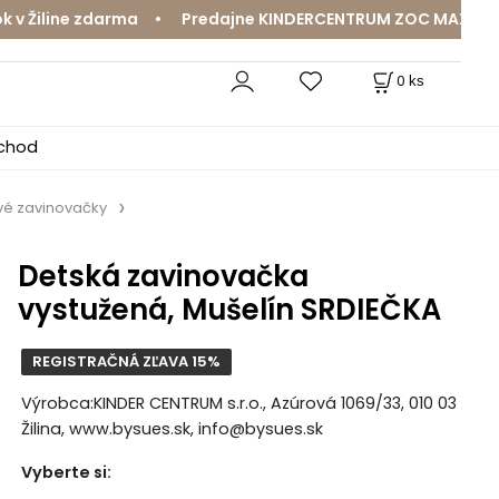
Žiline zdarma • Predajne KINDERCENTRUM ZOC MAX a MamaJ
0
ks
bchod
vé zavinovačky
Detská zavinovačka
vystužená, Mušelín SRDIEČKA
REGISTRAČNÁ ZĽAVA 15%
Výrobca:KINDER CENTRUM s.r.o., Azúrová 1069/33, 010 03
Žilina, www.bysues.sk, info@bysues.sk
Vyberte si
: