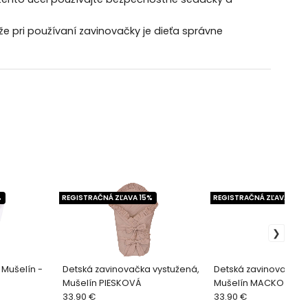
že pri používaní zavinovačky je dieťa správne
%
REGISTRAČNÁ ZĽAVA 15%
REGISTRAČNÁ ZĽAVA 15%
 Mušelín -
Detská zavinovačka vystužená,
Detská zavinovačka 
Mušelín PIESKOVÁ
Mušelín MACKO S BA
33.90 €
33.90 €