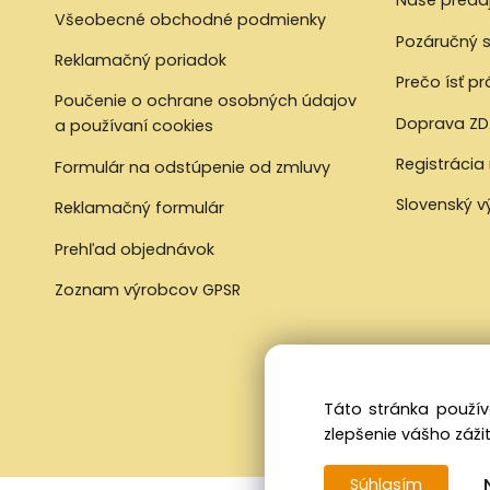
Naše preda
Všeobecné obchodné podmienky
Pozáručný s
Reklamačný poriadok
Prečo ísť p
Poučenie o ochrane osobných údajov
Doprava ZD
a používaní cookies
Registrácia
Formulár na odstúpenie od zmluvy
Slovenský 
Reklamačný formulár
Prehľad objednávok
Zoznam výrobcov GPSR
Táto stránka použív
zlepšenie vášho zážit
Súhlasím