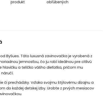
produkt
obľúbených
á
od BySues. Táto luxusná zavinovačka je vyrobená z
riadnou jemnosťou, čo ju robí ideálnou pre citlivú
hlavičku a telíčko vášho dieťatka, pričom mu
 náručí.
nie či prechádzky. Vďaka svojmu štýlovému dizajnu a
kom do každej detskej izby. Urobte z prvých mesiacov
avinovačkou.