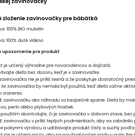
skej zavinovačky
é zloženie zavinovačky pre bábätká
va: 100% BIO mušelín
va: 100% duté vlákno
 upozornenie pre produkt
kt je určený výhradne pre novorodencov a dojčatá.
ávajte dieťa bez dozoru, keď je v zavinovačke.
že zavinovačka nie je príliš tesná a že poskytuje dostatočný p
 že zavinovačka by nemala byť použitá, keď dieťa začne aktívn
 zranenia.
E zavinovačku ako náhradu za bezpečné spanie. Dieťa by malo
ov, perín alebo plyšových hračiek.
použitím skontrolujte, či je zavinovačka v dobrom stave, bez
 zavinovačku v príliš teplých podmienkach, aby sa zabránilo p
te pokynmi výrobcu a udržiavajte produkt čistý a suchý podľ
t nie je určený na to, aby sa používal počas jazdy v aute. Pr