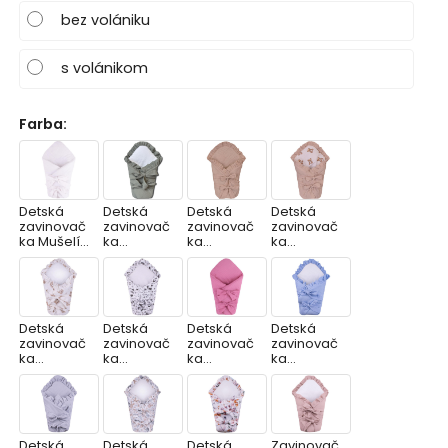
bez volániku
s volánikom
Farba
:
Detská
Detská
Detská
Detská
zavinovač
zavinovač
zavinovač
zavinovač
ka Mušelín
ka
ka
ka
-BIELA
vystužená,
vystužená,
vystužená,
Mušelín
Mušelín
Mušelín
Moss
PIESKOVÁ
PIESKOVÁ
Green
S MACKOM
Detská
Detská
Detská
Detská
zavinovač
zavinovač
zavinovač
zavinovač
ka
ka
ka
ka
vystužená,
vystužená,
vystužená,
vystužená,
Mušelín
Mušelín LES
Mušelín
Mušelín
BIELY
MALINOVÁ
MODRÁ
MACKO
KOZERAWS
Detská
Detská
Detská
Zavinovač