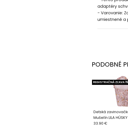
adaptéry schvá
- Varovanie: Z
umiestnené a 
PODOBNÉ P
REGISTRAČNÁ ZĽAVA 1
Detská zavinovačk
Mušelín LILA HÚSKY
33.90 €