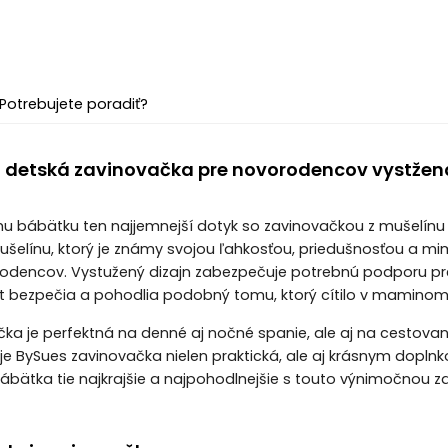
Potrebujete poradiť?
 detská zavinovačka pre novorodencov vystžen
u bábätku ten najjemnejší dotyk so zavinovačkou z mušelínu 
elínu, ktorý je známy svojou ľahkosťou, priedušnosťou a mimo
odencov. Vystužený dizajn zabezpečuje potrebnú podporu pre 
t bezpečia a pohodlia podobný tomu, ktorý cítilo v maminom
ka je perfektná na denné aj nočné spanie, ale aj na cestova
e je BySues zavinovačka nielen praktická, ale aj krásnym dopln
ábätka tie najkrajšie a najpohodlnejšie s touto výnimočnou z