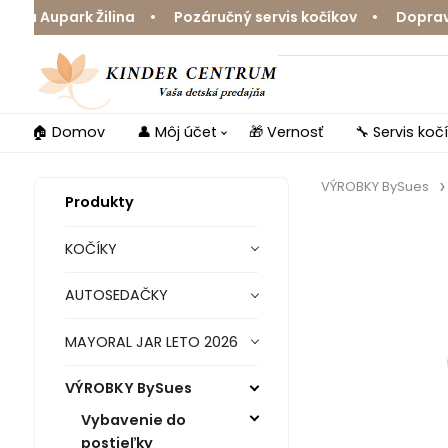
 Aupark Žilina • Pozáručný servis kočíkov • Doprava zd
🏠 Domov
👤 Môj účet
🎁 Vernosť
🔧 Servis koč
VÝROBKY BySues
Produkty
KOČÍKY
AUTOSEDAČKY
MAYORAL JAR LETO 2026
VÝROBKY BySues
Vybavenie do
postieľky