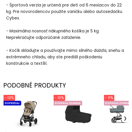
- Športová verzia je určená pre deti od 6 mesiacov do 22
kg. Pre novorodencov použite vaničku alebo autosedačku
Cybex.
- Maximálna nosnosť nákupného košíka je 5 kg.
Neprekračujte odporúčané zaťaženie.
- Kočík skladujte a používajte mimo silného dažďa, snehu a
extrémneho chladu, aby ste predišli poškodeniu
konštrukcie a textílií.
PODOBNÉ PRODUKTY
- 13%
- 10%
- 11%
DOPREDAJ
DOPRAVA ZDARMA
DOPRAVA ZDARMA