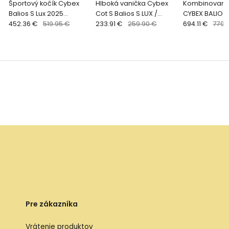
Športový kočík Cybex
Hlboká vanička Cybex
Kombinovaný 
Balios S Lux 2025
Cot S Balios S LUX /
CYBEX BALIOS 
ALMOND BEIGE
452.36 €
519.95 €
Talos S LUX - MOON
233.91 €
259.90 €
STORMY BLUE
694.11 €
779.
BLACK
Pre zákazníka
Vrátenie produktov