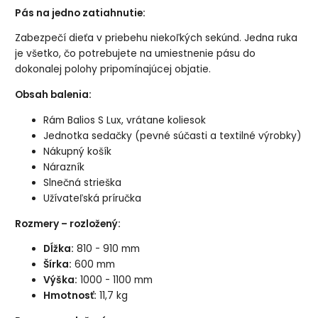
Pás na jedno zatiahnutie:
Zabezpečí dieťa v priebehu niekoľkých sekúnd. Jedna ruka
je všetko, čo potrebujete na umiestnenie pásu do
dokonalej polohy pripomínajúcej objatie.
Obsah balenia:
Rám Balios S Lux, vrátane koliesok
Jednotka sedačky (pevné súčasti a textilné výrobky)
Nákupný košík
Nárazník
Slnečná strieška
Užívateľská príručka
Rozmery – rozložený:
Dĺžka:
810 - 910 mm
Šírka:
600 mm
Výška:
1000 - 1100 mm
Hmotnosť:
11,7 kg