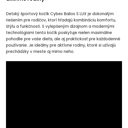
Detský športový kočík Cybex Balios S LUX je dokonalým
riešením pre rodičov, ktorí hľadajú kombináciu komfortu,
štýlu a funkčnosti. S vylepšeným dizajnom a modernými
technológiami tento kočík poskytuje nielen maximálne
pohodlie pre vaše dieťa, ale aj praktickosť pre každodenné
používanie. Je ideálny pre aktívne rodiny, ktoré si užívajú
prechádzky v meste aj mimo neho.