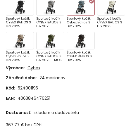
Športový kočík
Športový kočík
Športový kočík
Športový kočík
CYBEX BALIOS S
CYBEX BALIOS S
Cybex Balios S
CYBEX BALIOS S
Lux 2025 -
Lux 2025 -
Lux 2025
Lux 2025 -
MOON BLACK
STONE GREY
STORMY BLUE
SEASHELL BEIGE
Športový kočík
Športový kočík
Športový kočík
Cybex Balios S
CYBEX BALIOS S
CYBEX BALIOS S
Lux 2025
Lux 2025 - MOSS
Lux 2025
ALMOND BEIGE
GREEN
Chocolate Brown
Výrobca:
Cybex
Záručná doba:
24 mesiacov
Kód:
524001195
EAN:
4063846476251
Dostupnosť:
skladom u dodávateľa
367.77
€
bez DPH