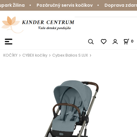
rk Žilina • Pozáručný servis kočíkov • Doprava zdarma 
0
KOČÍKY
CYBEX kočíky
Cybex Balios S LUX