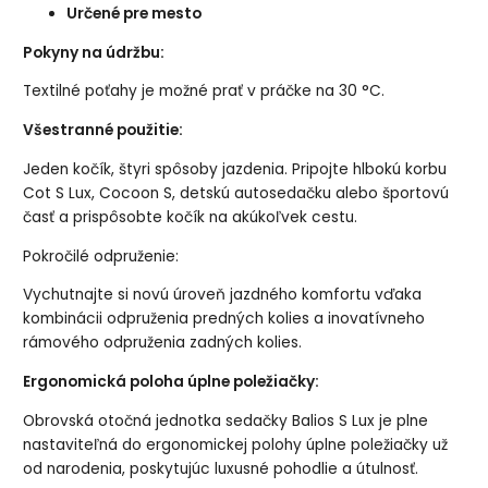
Určené pre mesto
Pokyny na údržbu:
Textilné poťahy je možné prať v práčke na 30 °C.
Všestranné použitie:
Jeden kočík, štyri spôsoby jazdenia. Pripojte hlbokú korbu
Cot S Lux, Cocoon S, detskú autosedačku alebo športovú
časť a prispôsobte kočík na akúkoľvek cestu.
Pokročilé odpruženie:
Vychutnajte si novú úroveň jazdného komfortu vďaka
kombinácii odpruženia predných kolies a inovatívneho
rámového odpruženia zadných kolies.
Ergonomická poloha úplne poležiačky:
Obrovská otočná jednotka sedačky Balios S Lux je plne
nastaviteľná do ergonomickej polohy úplne poležiačky už
od narodenia, poskytujúc luxusné pohodlie a útulnosť.