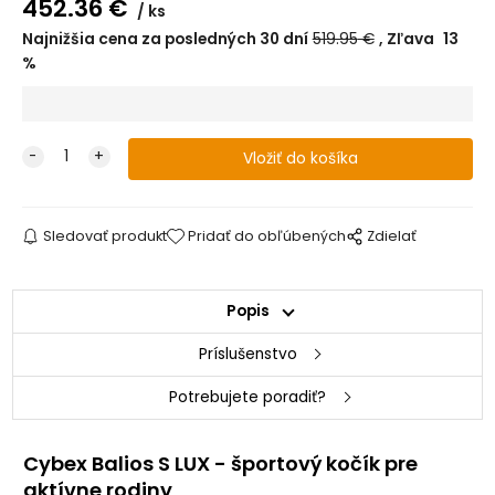
452.36
€
ks
Najnižšia cena za posledných 30 dní
519.95
€
Zľava
13
%
Sledovať produkt
Pridať do obľúbených
Zdielať
Popis
Príslušenstvo
Potrebujete poradiť?
Cybex Balios S LUX - športový kočík pre
aktívne rodiny