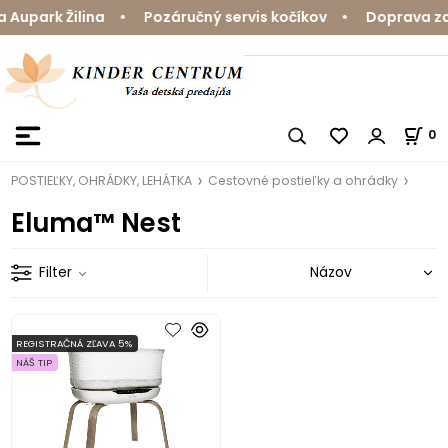
Aupark Žilina • Pozáručný servis kočíkov • Doprava zda
0
POSTIEĽKY, OHRÁDKY, LEHÁTKA
Cestovné postieľky a ohrádky
Eluma™ Nest
Filter
REGISTRAČNÁ ZĽAVA 5%
NÁŠ TIP