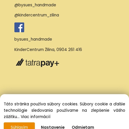
@bysues_handmade
@kindercentrum_zilina
bysues_handmade
KinderCentrum Žilina
,
0904 261 416
Táto stránka používa súbory cookies. Súbory cookie a ďalšie
technológie sledovania používame na zlepšenie vášho
zážitku...
Viac informácií
Súhlasím
Nastavenie
Odmietam