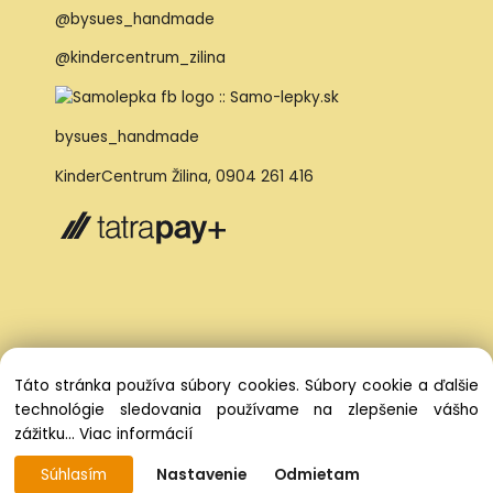
@bysues_handmade
@kindercentrum_zilina
bysues_handmade
KinderCentrum Žilina
,
0904 261 416
Táto stránka používa súbory cookies. Súbory cookie a ďalšie
technológie sledovania používame na zlepšenie vášho
zážitku...
Viac informácií
Súhlasím
Nastavenie
Odmietam
Vytvorené systémom ClickEshop.sk