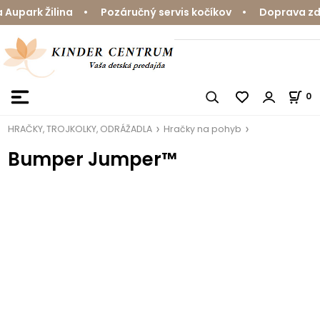
Aupark Žilina • Pozáručný servis kočíkov • Doprava zda
0
HRAČKY, TROJKOLKY, ODRÁŽADLA
Hračky na pohyb
Bumper Jumper™