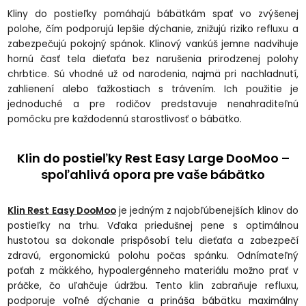
Kliny do postieľky pomáhajú bábätkám spať vo zvýšenej
polohe, čím podporujú lepšie dýchanie, znižujú riziko refluxu a
zabezpečujú pokojný spánok. Klinový vankúš jemne nadvihuje
hornú časť tela dieťaťa bez narušenia prirodzenej polohy
chrbtice. Sú vhodné už od narodenia, najmä pri nachladnutí,
zahlienení alebo ťažkostiach s trávením. Ich použitie je
jednoduché a pre rodičov predstavuje nenahraditeľnú
pomôcku pre každodennú starostlivosť o bábätko.
Klin do postieľky Rest Easy Large DooMoo –
spoľahlivá opora pre vaše bábätko
Klin Rest Easy DooMoo
je jedným z najobľúbenejších klinov do
postieľky na trhu. Vďaka priedušnej pene s optimálnou
hustotou sa dokonale prispôsobí telu dieťaťa a zabezpečí
zdravú, ergonomickú polohu počas spánku. Odnímateľný
poťah z mäkkého, hypoalergénneho materiálu možno prať v
práčke, čo uľahčuje údržbu. Tento klin zabraňuje refluxu,
podporuje voľné dýchanie a prináša bábätku maximálny