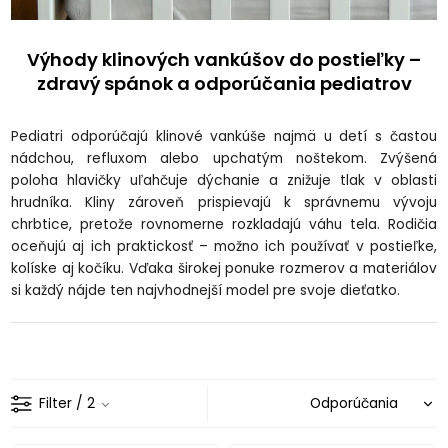
Výhody klinových vankúšov do postieľky –
zdravý spánok a odporúčania pediatrov
Pediatri odporúčajú klinové vankúše najmä u detí s častou
nádchou, refluxom alebo upchatým noštekom. Zvýšená
poloha hlavičky uľahčuje dýchanie a znižuje tlak v oblasti
hrudníka. Kliny zároveň prispievajú k správnemu vývoju
chrbtice, pretože rovnomerne rozkladajú váhu tela. Rodičia
oceňujú aj ich praktickosť – možno ich používať v postieľke,
kolíske aj kočíku. Vďaka širokej ponuke rozmerov a materiálov
si každý nájde ten najvhodnejší model pre svoje dieťatko.
Filter
/ 2