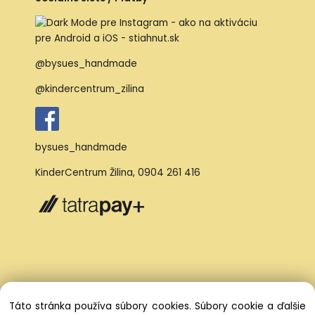
@bysues_handmade
@kindercentrum_zilina
bysues_handmade
KinderCentrum Žilina
,
0904 261 416
Táto stránka používa súbory cookies. Súbory cookie a ďalšie