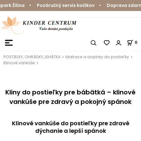
k Žilina • Pozáručný servis kočíkov • Doprava zdarma n
0
POSTIEĽKY, OHRÁDKY, LEHÁTKA
Matrace a doplnky do postieľky
Klinové vankúše
Kliny do postieľky pre bábätká – klinové
vankúše pre zdravý a pokojný spánok
Klinové vankúše do postieľky pre zdravé
dýchanie a lepší spánok