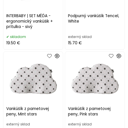
INTERBABY | SET MÉĎA -
Podpurný vankúšík Tencel,
ergonomický vankúšik +
White
prítulka - sivý
skladom
externý sklad
19.50 €
15.70 €
Vankúšík z pametovej
Vankúšík z pametovej
peny, Mint stars
peny, Pink stars
externý sklad
externý sklad