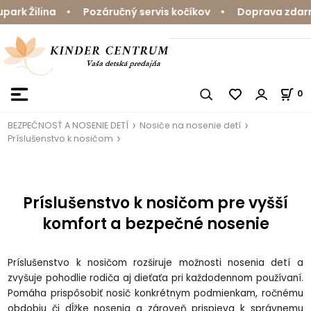
k Žilina • Pozáručný servis kočíkov • Doprava zdarma 
0
BEZPEČNOSŤ A NOSENIE DETÍ
Nosiče na nosenie detí
Príslušenstvo k nosičom
Príslušenstvo k nosičom pre vyšší
komfort a bezpečné nosenie
Príslušenstvo k nosičom rozširuje možnosti nosenia detí a
zvyšuje pohodlie rodiča aj dieťaťa pri každodennom používaní.
Pomáha prispôsobiť nosič konkrétnym podmienkam, ročnému
obdobiu či dĺžke nosenia a zároveň prispieva k správnemu