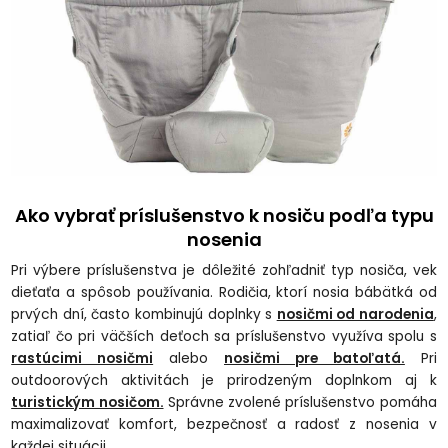
Ako vybrať príslušenstvo k nosiču podľa typu
nosenia
Pri výbere príslušenstva je dôležité zohľadniť typ nosiča, vek
dieťaťa a spôsob používania. Rodičia, ktorí nosia bábätká od
prvých dní, často kombinujú doplnky s
nosičmi od narodenia
,
zatiaľ čo pri väčších deťoch sa príslušenstvo využíva spolu s
rastúcimi nosičmi
alebo
nosičmi pre batoľatá.
Pri
outdoorových aktivitách je prirodzeným doplnkom aj k
turistickým nosičom.
Správne zvolené príslušenstvo pomáha
maximalizovať komfort, bezpečnosť a radosť z nosenia v
každej situácii.