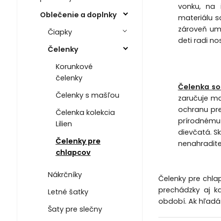
vonku, na 
Oblečenie a doplnky
materiálu s
zároveň umo
Čiapky
deti radi no
Čelenky
Korunkové
čelenky
Čelenka so 
Čelenky s mašľou
zaručuje ma
ochranu pre
Čelenka kolekcia
prírodnému 
Lilien
dievčatá. S
Čelenky pre
nenahradit
chlapcov
Nákrčníky
Čelenky pre chlap
prechádzky aj k
Letné šatky
období. Ak hľadá
Šaty pre slečny