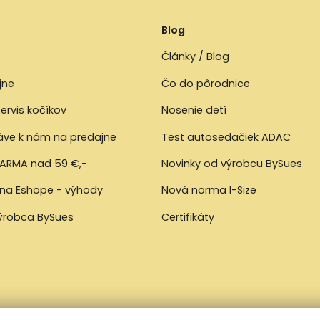
Blog
Články / Blog
jne
Čo do pôrodnice
ervis kočíkov
Nosenie detí
ráve k nám na predajne
Test autosedačiek ADAC
ARMA nad 59 €,-
Novinky od výrobcu BySues
 na Eshope - výhody
Nová norma I-Size
výrobca BySues
Certifikáty