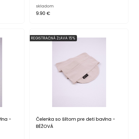
skladom
9.90 €
REGISTRAČNÁ ZĽAVA 15%
lna -
Čelenka so šiltom pre deti bavlna -
BÉŽOVÁ