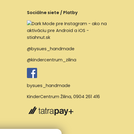
Sociálne siete / Platby
@bysues_handmade
@kindercentrum_zilina
bysues_handmade
KinderCentrum Žilina
,
0904 261 416