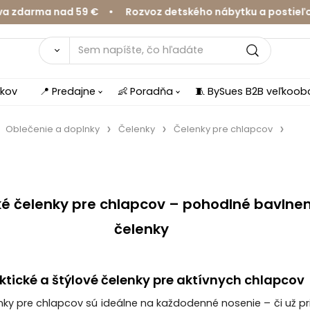
rma nad 59 € • Rozvoz detského nábytku a postieľok v Ž
íkov
📍 Predajne
👶 Poradňa
🧵 BySues B2B veľkoo
Oblečenie a doplnky
Čelenky
Čelenky pre chlapcov
é čelenky pre chlapcov – pohodlné bavlne
čelenky
ktické a štýlové čelenky pre aktívnych chlapcov
nky pre chlapcov sú ideálne na každodenné nosenie – či už pr