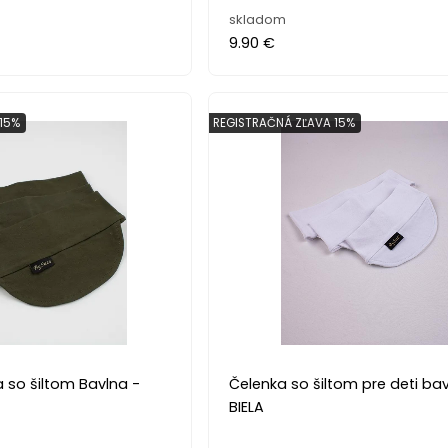
skladom
9.90 €
15%
REGISTRAČNÁ ZĽAVA 15%
 so šiltom Bavlna -
Čelenka so šiltom pre deti bav
BIELA