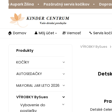
Aupark Žilina • Pozáručný servis kočíkov • Doprava zda
🏠 Domov
👤 Môj účet
🎁 Vernosť
🔧 Servis koč
VÝROBKY BySues
Produkty
KOČÍKY
Detsk
AUTOSEDAČKY
MAYORAL JAR LETO 2026
VÝROBKY BySues
Pra
Vybavenie do
Detské čele
postieľky