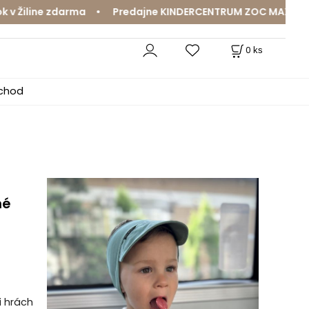
iline zdarma • Predajne KINDERCENTRUM ZOC MAX a MamaJ
0
ks
bchod
né
i hrách