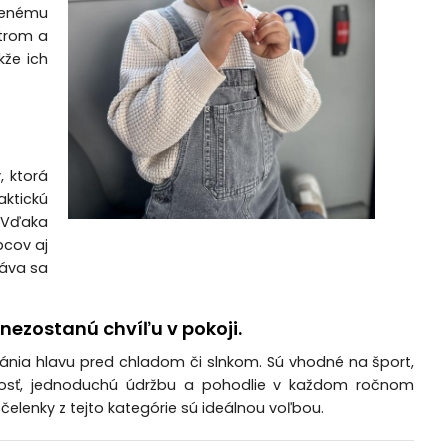
nenému
etrom a
kže ich
, ktorá
aktickú
. Vďaka
pcov aj
táva sa
nezostanú chvíľu v pokoji.
chránia hlavu pred chladom či slnkom. Sú vhodné na šport,
tnosť, jednoduchú údržbu a pohodlie v každom ročnom
lenky z tejto kategórie sú ideálnou voľbou.