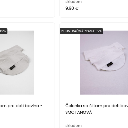
skladom
9.90 €
15%
REGISTRAČNÁ ZĽAVA 15%
tom pre deti bavlna -
Čelenka so šiltom pre deti bav
SMOTANOVÁ
skladom