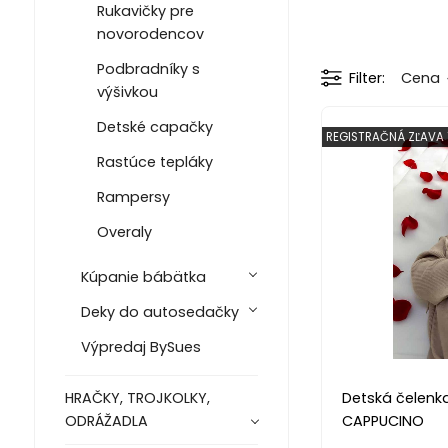
Rukavičky pre
novorodencov
Podbradníky s
Filter
Cena
výšivkou
Detské capačky
REGISTRAČNÁ ZĽAVA 
Rastúce tepláky
Rampersy
Overaly
Kúpanie bábätka
Deky do autosedačky
Výpredaj BySues
Detská čelenka
HRAČKY, TROJKOLKY,
CAPPUCINO
ODRÁŽADLA