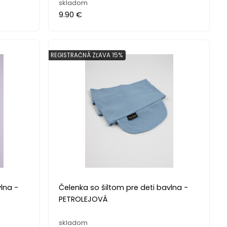
skladom
9.90 €
REGISTRAČNÁ ZĽAVA 15%
lna -
Čelenka so šiltom pre deti bavlna -
PETROLEJOVÁ
skladom