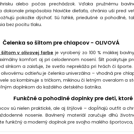
ihrisku alebo počas prechádzok. Vďaka pružnému bavl
a dokonale prispôsobia hlavičke dieťaťa, chránia uši pred v
žňujú pokožke dýchať. Sú ľahké, priedušné a pohodlné, ta
sia bez pocitu tlaku.
Čelenka so šiltom pre chlapcov - OLIVOVÁ
šiltom v olivovej farbe
je vyrobený zo 100 % mäkkej bavlny
ximálny komfort aj pri celodennom nosení. Šilt poskytuje pr
d slnkom a zaisťuje, že svetlo neprekáža pri hrách či športe
olivovému odtieňu je čelenka univerzálna – vhodná pre chla
kvele sa kombinuje s tričkom, mikinou či letným overalom a s
eľným doplnkom do každého detského šatníka.
Funkčné a pohodlné doplnky pre deti, ktoré 
cov sú nielen praktické, ale aj štýlové – dopĺňajú outfit a 
aždodenné nosenie. Bavlnený materiál zaručuje dlhú živo
te funkčný a moderný doplnok pre svojho malého športovca, če