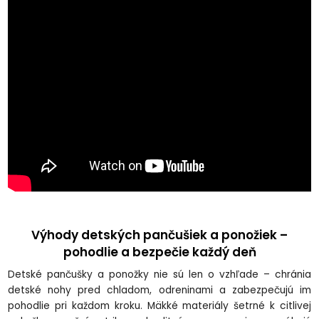
Výhody detských pančušiek a ponožiek –
pohodlie a bezpečie každý deň
Detské pančušky a ponožky nie sú len o vzhľade – chránia
detské nohy pred chladom, odreninami a zabezpečujú im
pohodlie pri každom kroku. Mäkké materiály šetrné k citlivej