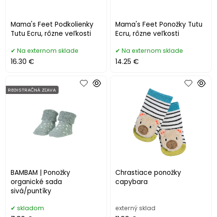
Mama's Feet Podkolienky
Mama's Feet Ponožky Tutu
Tutu Ecru, rôzne veľkosti
Ecru, rôzne veľkosti
Na externom sklade
Na externom sklade
16.30 €
14.25 €
REGISTRAČNÁ ZĽAVA
BAMBAM | Ponožky
Chrastiace ponožky
organické sada
capybara
sivá/puntíky
skladom
externý sklad