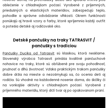
oblečenie v chladnejšom počasí. Vyrobené z príjemných,
priedušných a elastických materiálov, zabezpečujú teplo,
pohodlie a správne odvádzanie vlhkosti. Okrem funkčnosti
ponúkajú aj hravé vzory a farby, ktoré spríjemnia každý outfit
a potešia detské aj rodičovské oko.
Detské pančušky na traky
TATRASVIT /
pančušky s tradíciou
Pančušky Ducika od Tatrasvit
sú klasikou, ktorá nesklame.
Slovenský výrobca Tatrasvit prináša kvalitné pančuchové
nohavice na traky, ktoré sú obľúbené pre svoju pohodlnosť,
pružnosť a dlhú životnosť. Vďaka praktickým trakom pančušky
dobre držia na mieste a nezošmykujú sa, čo ocenia deti aj
rodičia. Sú vhodné na každodenné nosenie doma, do škôlky či
na vonkajšie aktivity v chladnejšom počasí. Vyrobené z
príjemného materiálu, ktorý drží tvar aj po opakovanom praní.