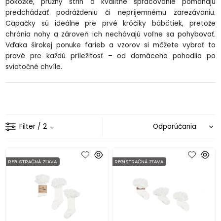
pokožke, pružný strih a kvalitné spracovanie pomáhajú
predchádzať podráždeniu či nepríjemnému zarezávaniu.
Capačky sú ideálne pre prvé krôčiky bábätiek, pretože
chránia nohy a zároveň ich nechávajú voľne sa pohybovať.
Vďaka širokej ponuke farieb a vzorov si môžete vybrať to
pravé pre každú príležitosť – od domáceho pohodlia po
sviatočné chvíle.
Filter
/ 2
REGISTRAČNÁ ZĽAVA
REGISTRAČNÁ ZĽAVA