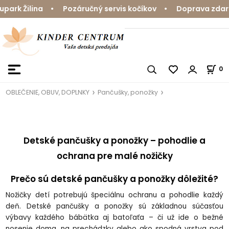
rk Žilina • Pozáručný servis kočíkov • Doprava zdarma 
0
OBLEČENIE, OBUV, DOPLNKY
Pančušky, ponožky
Detské pančušky a ponožky – pohodlie a
ochrana pre malé nožičky
Prečo sú detské pančušky a ponožky dôležité?
Nožičky detí potrebujú špeciálnu ochranu a pohodlie každý
deň. Detské pančušky a ponožky sú základnou súčasťou
výbavy každého bábätka aj batoľaťa – či už ide o bežné
nosenie doma, na prechádzky alebo ako spodná vrstva pod