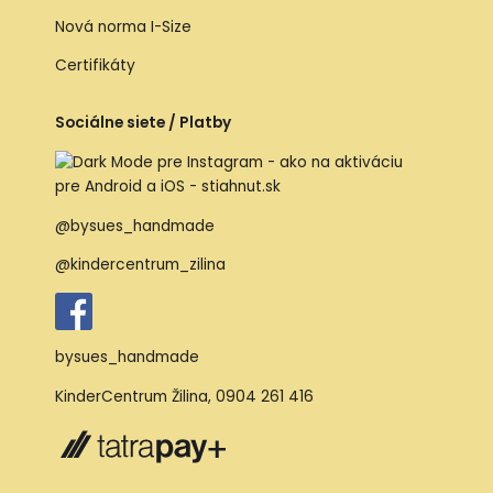
Nová norma I-Size
Certifikáty
Sociálne siete / Platby
@bysues_handmade
@kindercentrum_zilina
bysues_handmade
KinderCentrum Žilina
,
0904 261 416