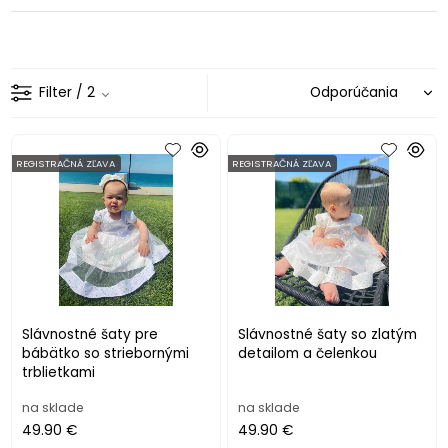
Filter
/ 2
REGISTRAČNÁ ZĽAVA
REGISTRAČNÁ ZĽAVA
Slávnostné šaty pre
Slávnostné šaty so zlatým
bábätko so striebornými
detailom a čelenkou
trblietkami
na sklade
na sklade
49.90 €
49.90 €