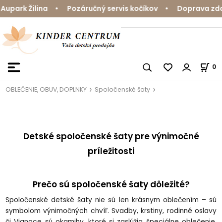
upark Žilina • Pozáručný servis kočíkov • Doprava zdar
0
OBLEČENIE, OBUV, DOPLNKY
Spoločenské šaty
Detské spoločenské šaty pre výnimočné
príležitosti
Prečo sú spoločenské šaty dôležité?
Spoločenské detské šaty nie sú len krásnym oblečením – sú
symbolom výnimočných chvíľ. Svadby, krstiny, rodinné oslavy
či Vianoce sú okamihy, ktoré si zaslúžia špeciálne oblečenie.