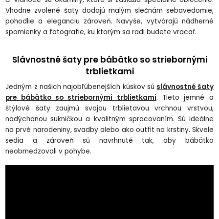
Vhodne zvolené šaty dodajú malým slečnám sebavedomie,
pohodlie a eleganciu zároveň. Navyše, vytvárajú nádherné
spomienky a fotografie, ku ktorým sa radi budete vracať.
Slávnostné šaty pre bábätko so striebornými
trblietkami
Jedným z našich najobľúbenejších kúskov sú
slávnostné šaty
pre bábätko so striebornými trblietkami
. Tieto jemné a
štýlové šaty zaujmú svojou trblietavou vrchnou vrstvou,
nadýchanou sukničkou a kvalitným spracovaním. Sú ideálne
na prvé narodeniny, svadby alebo ako outfit na krstiny. Skvele
sedia a zároveň sú navrhnuté tak, aby bábätko
neobmedzovali v pohybe.