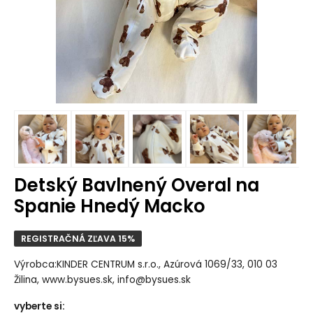
Detský Bavlnený Overal na
Spanie Hnedý Macko
REGISTRAČNÁ ZĽAVA 15%
Výrobca:KINDER CENTRUM s.r.o., Azúrová 1069/33, 010 03
Žilina, www.bysues.sk, info@bysues.sk
vyberte si
: