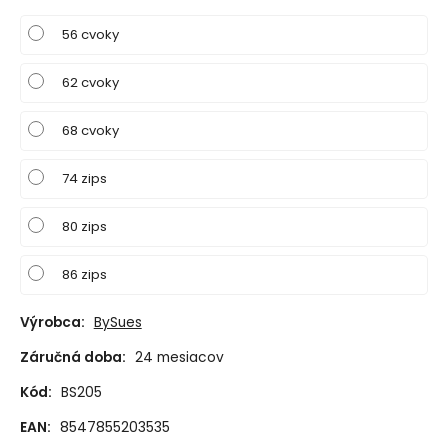
56 cvoky
62 cvoky
68 cvoky
74 zips
80 zips
86 zips
Výrobca:
BySues
Záručná doba:
24 mesiacov
Kód:
BS205
EAN:
8547855203535