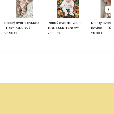
Detský overal BySues -
Detský overal BySues -
Detský overal
TEDDY PUDROVÝ
TEDDY SMOTANOVÝ
Bavlna - RUŽ
26.90 €
26.90 €
LABUŤKY
20.90 €