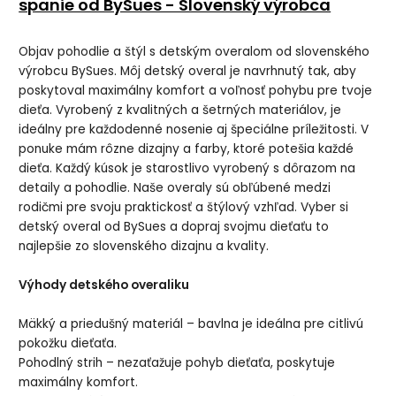
spanie od BySues - Slovenský výrobca
Objav pohodlie a štýl s detským overalom od slovenského
výrobcu BySues. Môj detský overal je navrhnutý tak, aby
poskytoval maximálny komfort a voľnosť pohybu pre tvoje
dieťa. Vyrobený z kvalitných a šetrných materiálov, je
ideálny pre každodenné nosenie aj špeciálne príležitosti. V
ponuke mám rôzne dizajny a farby, ktoré potešia každé
dieťa. Každý kúsok je starostlivo vyrobený s dôrazom na
detaily a pohodlie. Naše overaly sú obľúbené medzi
rodičmi pre svoju praktickosť a štýlový vzhľad. Vyber si
detský overal od BySues a dopraj svojmu dieťaťu to
najlepšie zo slovenského dizajnu a kvality.
Výhody detského overaliku
Mäkký a priedušný materiál – bavlna je ideálna pre citlivú
pokožku dieťaťa.
Pohodlný strih – nezaťažuje pohyb dieťaťa, poskytuje
maximálny komfort.