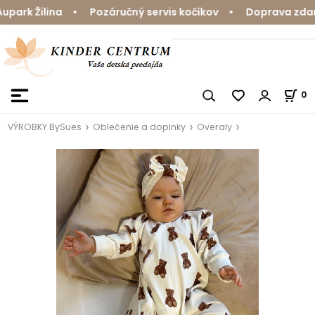
ark Žilina • Pozáručný servis kočíkov • Doprava zdarma
0
VÝROBKY BySues
Oblečenie a doplnky
Overaly