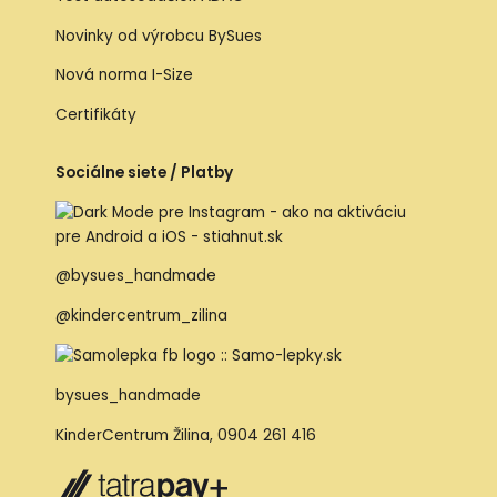
Novinky od výrobcu BySues
Nová norma I-Size
Certifikáty
Sociálne siete / Platby
@bysues_handmade
@kindercentrum_zilina
bysues_handmade
KinderCentrum Žilina
,
0904 261 416