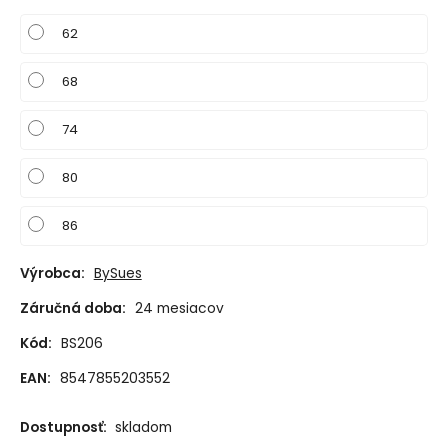
62
68
74
80
86
Výrobca:
BySues
Záručná doba:
24 mesiacov
Kód:
BS206
EAN:
8547855203552
Dostupnosť:
skladom