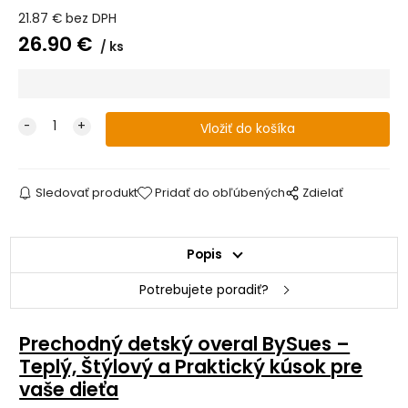
21.87
€
bez DPH
26.90
€
ks
Sledovať produkt
Pridať do obľúbených
Zdielať
Popis
Potrebujete poradiť?
Prechodný detský overal BySues –
Teplý, Štýlový a Praktický kúsok pre
vaše dieťa