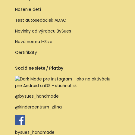
Nosenie detí
Test autosedačiek ADAC
Novinky od výrobcu BySues
Nová norma I-Size
Certifikáty
Sociálne siete / Platby
@bysues_handmade
@kindercentrum_zilina
bysues_handmade