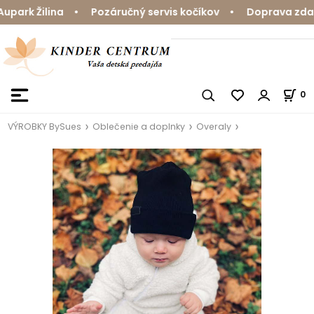
ark Žilina • Pozáručný servis kočíkov • Doprava zdarma
0
VÝROBKY BySues
Oblečenie a doplnky
Overaly