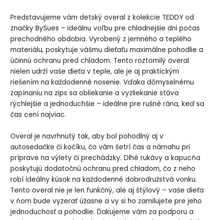
Predstavujeme vám detský overal z kolekcie TEDDY od
značky BySues – ideálnu voľbu pre chladnejšie dni počas
prechodného obdobia. Vyrobený z jemného a teplého
materiálu, poskytuje vášmu dieťaťu maximálne pohodlie a
účinnú ochranu pred chladom. Tento roztomilý overal
nielen udrží vaše dieťa v teple, ale je aj praktickým
riešením na každodenné nosenie. Vďaka dômyselnému
zapínaniu na zips sa obliekanie a vyzliekanie stáva
rýchlejšie a jednoduchšie – ideálne pre rušné rána, keď sa
čas cení najviac.
Overal je navrhnutý tak, aby bol pohodlný aj v
autosedačke či kočíku, čo vám šetrí čas a námahu pri
príprave na výlety či prechádzky. Dlhé rukávy a kapucňa
poskytujú dodatočnú ochranu pred chladom, čo z neho
robí ideálny kúsok na každodenné dobrodružstvá vonku.
Tento overal nie je len funkčný, ale aj štýlový – vaše dieťa
v ňom bude vyzerať úžasne a vy si ho zamilujete pre jeho
jednoduchosť a pohodlie. Ďakujeme vám za podporu a