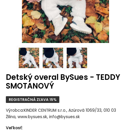
Detský overal BySues - TEDDY
SMOTANOVÝ
REGISTRAČNÁ ZĽAVA 15%
Výrobca:KINDER CENTRUM s.r.o., Azúrová 1069/33, 010 03
Žilina, www.bysues.sk, info@bysues.sk
Veľkosť
: