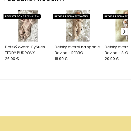
REGISTRAČNÁ ZĽAVA 15%
REGISTRAČNÁ ZĽAVA 15%
REGISTRAČNÁ ZĽAV
Detský overal BySues -
Detský overal na spanie
Detský overal
TEDDY PUDROVÝ
Bavlna - REBRO
Bavlna - SLON
26.90 €
CAPPUCCINO
18.90 €
20.90 €