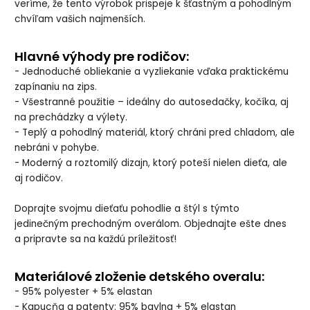
veríme, že tento výrobok prispeje k šťastným a pohodlným
chvíľam vašich najmenších.
Hlavné výhody pre rodičov:
- Jednoduché obliekanie a vyzliekanie vďaka praktickému
zapínaniu na zips.
- Všestranné použitie – ideálny do autosedačky, kočíka, aj
na prechádzky a výlety.
- Teplý a pohodlný materiál, ktorý chráni pred chladom, ale
nebráni v pohybe.
- Moderný a roztomilý dizajn, ktorý poteší nielen dieťa, ale
aj rodičov.
Doprajte svojmu dieťaťu pohodlie a štýl s týmto
jedinečným prechodným overálom. Objednajte ešte dnes
a pripravte sa na každú príležitosť!
Materiálové zloženie detského overalu:
- 95% polyester + 5% elastan
- Kapucňa a patenty: 95% bavlna + 5% elastan