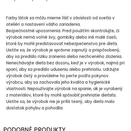
Farby látok sa môžu mierne líšiť v závislosti od svetla v
ateliéri a nastavení vášho zariadenia.
Bezpečnostné upozornenia: Pred použitím skontrolujte, či
výrobok nemá voľné švy, gombíky alebo iné malé časti,
ktoré by mohli predstavovať nebezpečenstvo pre dieťa.
Uistite sa, že výrobok je správne zapnutý a prispôsobený,
aby sa predišlo riziku zranenia alebo nechceného zloženia.
Nenechávajte dieťa bez dozoru, keď je v výrobok, najmä pri
spaní, aby sa predišlo uduseniu alebo prehriatiu. Udržujte
výrobok čistý a pravidelne ho perte podľa pokynov
výrobcu, aby sa zachovala jeho kvalita a hygienické
vlastnosti. Nepoužívajte výrobok na spanie, ak je vyrobený
z materiálov, ktoré by mohli spôsobiť prehriatie dieťaťa.
Uistite sa, že výrobok nie je príliš tesný, aby dieťa malo
dostatok pohybu a pohodlia
PODOBNÉ PRODUKTY