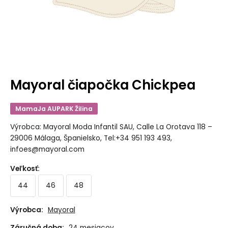
Mayoral čiapočka Chickpea
MamaJa AUPARK Žilina
Výrobca: Mayoral Moda Infantil SAU, Calle La Orotava 118 –
29006 Málaga, Španielsko, Tel:+34 951 193 493,
infoes@mayoral.com
Veľkosť
:
44
46
48
Výrobca:
Mayoral
Záručná doba:
24 mesiacov