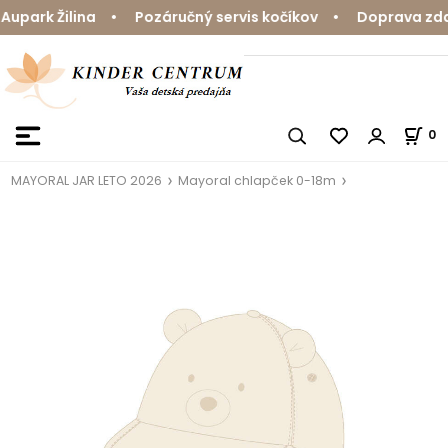
upark Žilina • Pozáručný servis kočíkov • Doprava zdar
0
MAYORAL JAR LETO 2026
Mayoral chlapček 0-18m