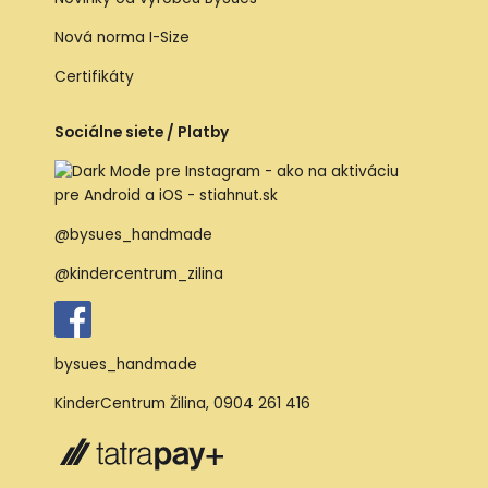
Nová norma I-Size
Certifikáty
Sociálne siete / Platby
@bysues_handmade
@kindercentrum_zilina
bysues_handmade
KinderCentrum Žilina
,
0904 261 416