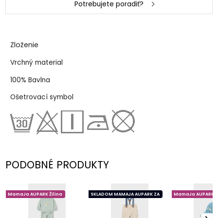
Potrebujete poradiť?
Zloženie
Vrchný material
100% Bavlna
Ošetrovací symbol
PODOBNÉ PRODUKTY
MamaJa AUPARK Žilina
SKLADOM MAMAJA AUPARK ZA
MamaJa AUPARK Ži