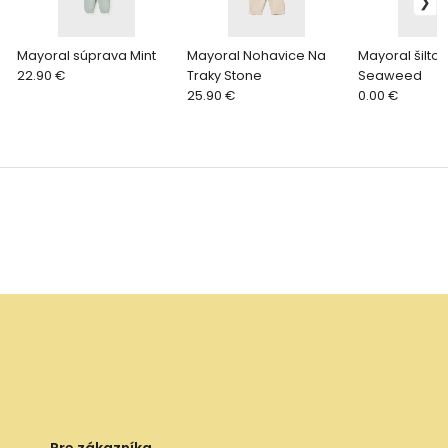
Mayoral súprava Mint
Mayoral Nohavice Na
Mayoral šilto
22.90 €
Traky Stone
Seaweed
25.90 €
0.00 €