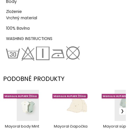
Body
Zloženie
Vrchný material
100% Bavlna
WASHING INSTRUCTIONS
PODOBNÉ PRODUKTY
MamaJa AUPARK Žilina
MamaJa AUPARK Žilina
MamaJa AUPARK Ži
Mayoral body Mint
Mayoral čiapočka
Mayoral súpr