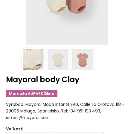
Mayoral body Clay
MamaJa AUPARK Žilina
Výrobca: Mayoral Moda Infantil SAU, Calle La Orotava 118 –
29006 Málaga, Španielsko, Tel:+34 951 193 493,
infoes@mayoral.com
Veľkosť
: