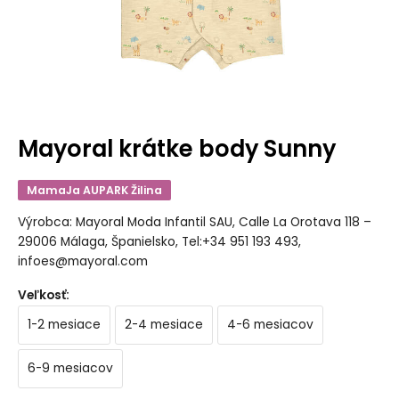
Mayoral krátke body Sunny
MamaJa AUPARK Žilina
Výrobca: Mayoral Moda Infantil SAU, Calle La Orotava 118 –
29006 Málaga, Španielsko, Tel:+34 951 193 493,
infoes@mayoral.com
Veľkosť
:
1-2 mesiace
2-4 mesiace
4-6 mesiacov
6-9 mesiacov