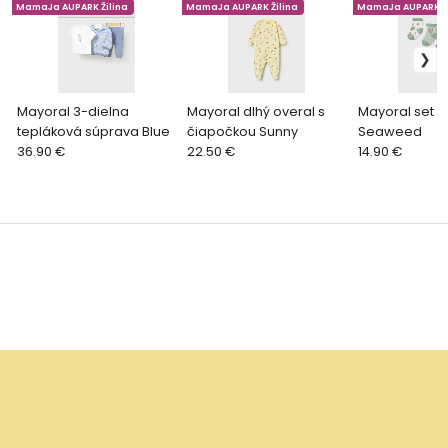
MamaJa AUPARK Žilina
MamaJa AUPARK Žilina
MamaJa AUPARK Ži
Mayoral 3-dielna
Mayoral dlhý overal s
Mayoral set 4
tepláková súprava Blue
čiapočkou Sunny
Seaweed
36.90 €
22.50 €
14.90 €