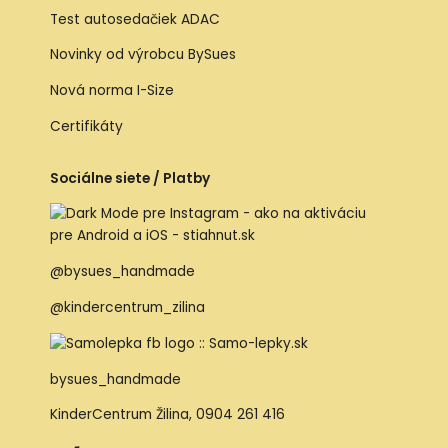
Test autosedačiek ADAC
Novinky od výrobcu BySues
Nová norma I-Size
Certifikáty
Sociálne siete / Platby
@bysues_handmade
@kindercentrum_zilina
bysues_handmade
KinderCentrum Žilina
,
0904 261 416