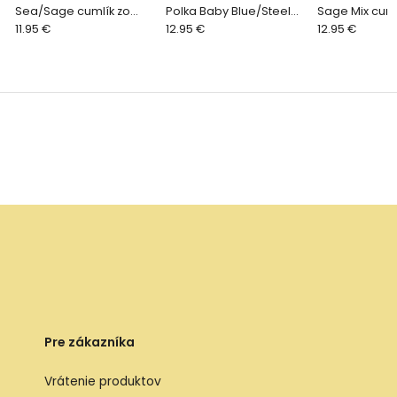
Sea/Sage cumlík zo
Polka Baby Blue/Steel
Sage Mix cuml
silikónu 2ks, one size
11.95 €
Blue cumlík z kaučuku
12.95 €
prírodného ka
12.95 €
2ks - veľkosť 2
veľkosť 1
Pre zákazníka
Vrátenie produktov