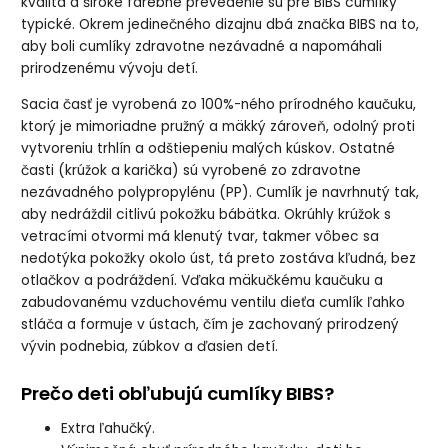
kvalita a široké farebné prevedenie sú pre BIBS cumlíky
typické. Okrem jedinečného dizajnu dbá značka BIBS na to,
aby boli cumlíky zdravotne nezávadné a napomáhali
prirodzenému vývoju detí.
Sacia časť je vyrobená zo 100%-ného prírodného kaučuku,
ktorý je mimoriadne pružný a mäkký zároveň, odolný proti
vytvoreniu trhlín a odštiepeniu malých kúskov. Ostatné
časti (krúžok a karička) sú vyrobené zo zdravotne
nezávadného polypropylénu (PP). Cumlík je navrhnutý tak,
aby nedráždil citlivú pokožku bábätka. Okrúhly krúžok s
vetracími otvormi má klenutý tvar, takmer vôbec sa
nedotýka pokožky okolo úst, tá preto zostáva kľudná, bez
otlačkov a podráždení. Vďaka mäkučkému kaučuku a
zabudovanému vzduchovému ventilu dieťa cumlík ľahko
stláča a formuje v ústach, čím je zachovaný prirodzený
vývin podnebia, zúbkov a ďasien detí.
Prečo deti obľubujú cumlíky BIBS?
Extra ľahučký.