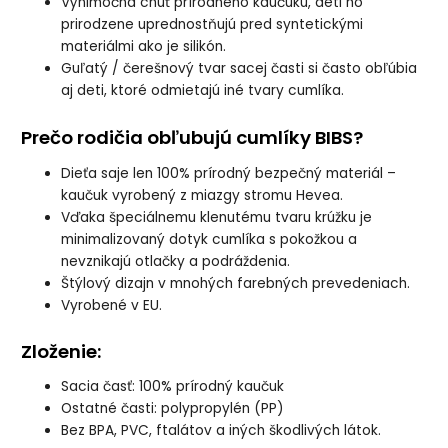
Výnimočná chuť prírodného kaučuku, deti ho
prirodzene uprednostňujú pred syntetickými
materiálmi ako je silikón.
Guľatý / čerešnový tvar sacej časti si často obľúbia
aj deti, ktoré odmietajú iné tvary cumlíka.
Prečo rodičia obľubujú cumlíky BIBS?
Dieťa saje len 100% prírodný bezpečný materiál –
kaučuk vyrobený z miazgy stromu Hevea.
Vďaka špeciálnemu klenutému tvaru krúžku je
minimalizovaný dotyk cumlíka s pokožkou a
nevznikajú otlačky a podráždenia.
Štýlový dizajn v mnohých farebných prevedeniach.
Vyrobené v EU.
Zloženie
:
Sacia časť: 100% prírodný kaučuk
Ostatné časti: polypropylén (PP)
Bez BPA, PVC, ftalátov a iných škodlivých látok.