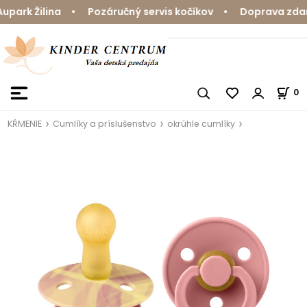
ark Žilina • Pozáručný servis kočíkov • Doprava zdarma
0
KŔMENIE
Cumlíky a príslušenstvo
okrúhle cumlíky