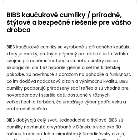
BIBS kaučukové cumlíky / prírodné,
štýlové a bezpečné riešenie pre vášho
drobca
BIBS kaučukové cumlíky sú vyrobené z prírodného kaučuku,
ktorý je mäkký, pružný a príjemný pre detské ústa. Vďaka
svojmu prírodnému materiálu sú tieto cumlíky nielen
ekologické, ale tiež hypoalergénne a šetrné k detskej
pokožke. Sú navrhnuté s dôrazom na pohodlie a funkčnosť,
čo im dodáva nadčasový dizajn a výnimočnú kvalitu. BIBS
cumlíky podporujú prirodzený sací reflex a sú vhodné pre
novorodencov i staršie deti, dostupné v rôznych
veľkostiach a farbách, čo umožňuje výber podľa veku a
preferencií dieťaťa.
BIBS dobývajú celý svet. Jednoduché a štýlové. BIBS sú
cumlíky navrhnuté a vyrábané v Dánsku s viac ako 30
ročnou tradíciou. Ich minimalistický škandinávsky dizajn,