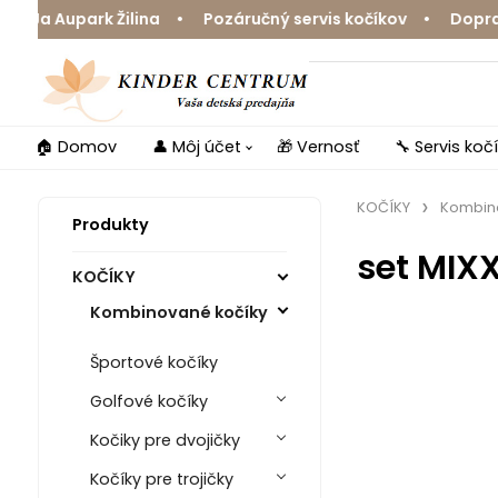
Ja Aupark Žilina • Pozáručný servis kočíkov • Doprava 
🏠 Domov
👤 Môj účet
🎁 Vernosť
🔧 Servis koč
KOČÍKY
Kombin
Produkty
set MIX
KOČÍKY
Kombinované kočíky
Športové kočíky
Golfové kočíky
Kočiky pre dvojičky
Kočíky pre trojičky