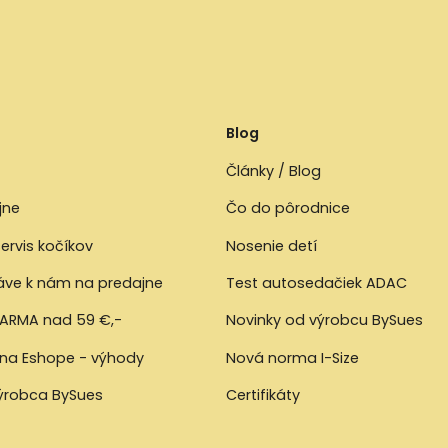
Blog
Články / Blog
jne
Čo do pôrodnice
ervis kočíkov
Nosenie detí
ráve k nám na predajne
Test autosedačiek ADAC
ARMA nad 59 €,-
Novinky od výrobcu BySues
 na Eshope - výhody
Nová norma I-Size
výrobca BySues
Certifikáty