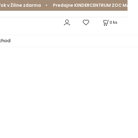
v Žiline zdarma • Predajne KINDERCENTRUM ZOC MAX a Mam
0
ks
bchod