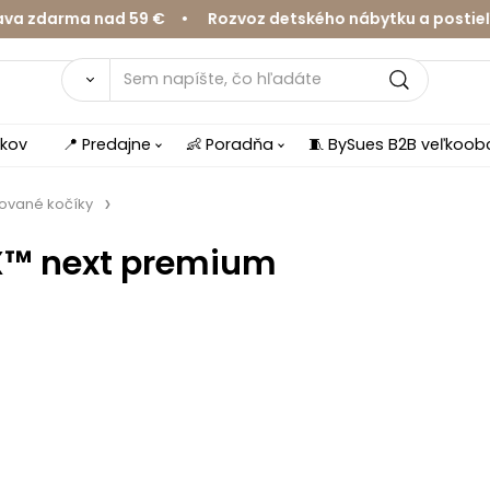
zdarma nad 59 € • Rozvoz detského nábytku a postieľok 
íkov
📍 Predajne
👶 Poradňa
🧵 BySues B2B veľkoo
ované kočíky
X™ next premium