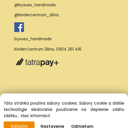
@bysues_handmade
@kindercentrum_zilina
bysues_handmade
KinderCentrum Žilina
,
0904 261 416
Táto stránka používa súbory cookies. Súbory cookie a ďalšie
technológie sledovania používame na zlepšenie vášho
zážitku...
Viac informácií
Súhlasím
Nastavenie
Odmietam