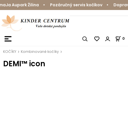
aJa Aupark Žilina • Pozáručný servis kočíkov • Doprava
0
KOČÍKY
Kombinované kočíky
DEMI™ icon