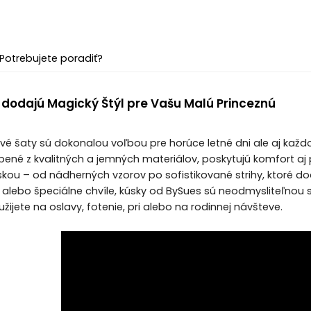
Potrebujete poradiť?
 dodajú Magický Štýl pre Vašu Malú Princeznú
é šaty sú dokonalou voľbou pre horúce letné dni ale aj každ
bené z kvalitných a jemných materiálov, poskytujú komfort aj p
skou – od nádherných vzorov po sofistikované strihy, ktoré dod
y alebo špeciálne chvíle, kúsky od BySues sú neodmysliteľnou
žijete na oslavy, fotenie, pri alebo na rodinnej návšteve.