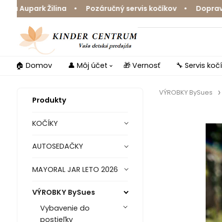
 Aupark Žilina • Pozáručný servis kočíkov • Doprava zd
🏠 Domov
👤 Môj účet
🎁 Vernosť
🔧 Servis koč
VÝROBKY BySues
Produkty
KOČÍKY
AUTOSEDAČKY
MAYORAL JAR LETO 2026
VÝROBKY BySues
Vybavenie do
postieľky