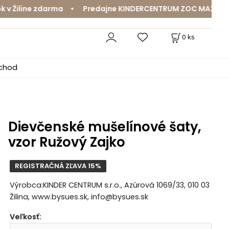
Žiline zdarma • Predajne KINDERCENTRUM ZOC MAX a MamaJ
0
ks
bchod
Dievčenské mušelínové šaty,
vzor Ružový Zajko
REGISTRAČNÁ ZĽAVA 15%
Výrobca:KINDER CENTRUM s.r.o., Azúrová 1069/33, 010 03
Žilina, www.bysues.sk, info@bysues.sk
Veľkosť
: