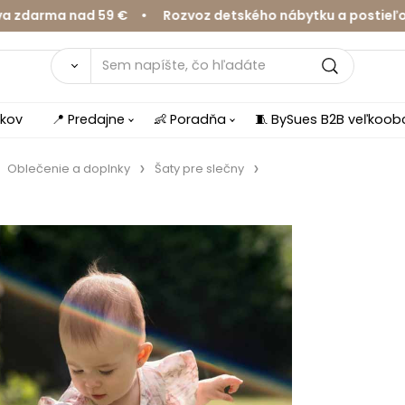
arma nad 59 € • Rozvoz detského nábytku a postieľok v 
íkov
📍 Predajne
👶 Poradňa
🧵 BySues B2B veľkoo
Oblečenie a doplnky
Šaty pre slečny