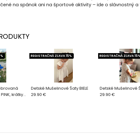
určené na spánok ani na športové aktivity – ide o slávnostný 
RODUKTY
5%
REGISTRAČNÁ ZĽAVA 15%
REGISTRAČNÁ ZĽAVA 15
rebrovaná
Detské Mušelinové Šaty BIELE
Detské Mušelinové
PINK, krátky
29.90 €
29.90 €