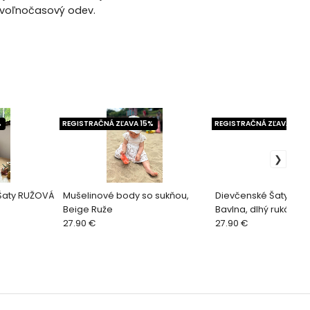
a voľnočasový odev.
%
REGISTRAČNÁ ZĽAVA 15%
REGISTRAČNÁ ZĽAVA 15%
 Šaty RUŽOVÁ
Mušelinové body so sukňou,
Dievčenské Šaty reb
Beige Ruže
Bavlna, dlhý rukáv, r
27.90 €
27.90 €