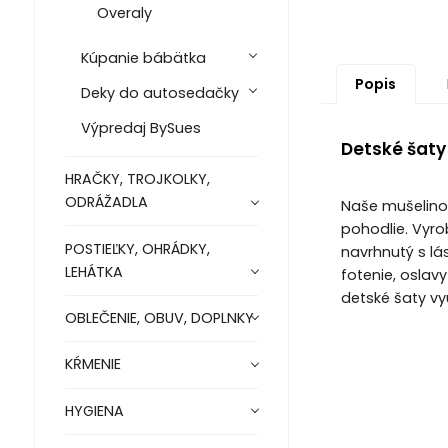
Overaly
Kúpanie bábätka
Popis
Deky do autosedačky
Výpredaj BySues
Detské šaty
HRAČKY, TROJKOLKY,
ODRÁŽADLA
Naše mušelinov
pohodlie. Vyro
POSTIEĽKY, OHRÁDKY,
navrhnutý s lá
LEHÁTKA
fotenie, oslav
detské šaty vyu
OBLEČENIE, OBUV, DOPLNKY
KŔMENIE
HYGIENA