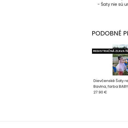
- Šaty nie sú 
PODOBNÉ P
REGISTRAČNÁ ZĽAVA 1
Dievčenské Šaty 
Bavlna, farba BABY 
rukáv
27.90 €