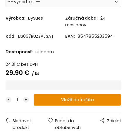
Výrobca:
BySues
Záručná doba:
24
mesiacov
Kód:
BS067RUZZAJSAT
EAN:
8547855203594
Dostupnosť:
skladom
24.31
€
bez DPH
29.90
€
ks
Sledovať
Pridať do
Zdielať
produkt
obľúbených