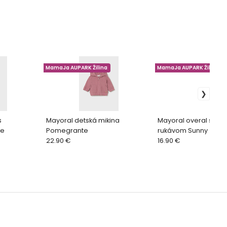
MamaJa AUPARK Žilina
MamaJa AUPARK Žilina
s
Mayoral detská mikina
Mayoral overal s krá
se
Pomegrante
rukávom Sunny
22.90 €
16.90 €