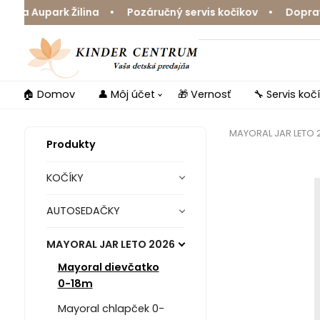
a Aupark Žilina • Pozáručný servis kočíkov • Doprava z
🏠 Domov
👤 Môj účet
🎁 Vernosť
🔧 Servis koč
MAYORAL JAR LETO 
Produkty
KOČÍKY
AUTOSEDAČKY
MAYORAL JAR LETO 2026
Mayoral dievčatko
0-18m
Mayoral chlapček 0-