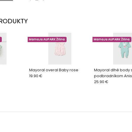
RODUKTY
MamaJa AUPARK Žilina
MamaJa AUPARK Žilina
Mayoral overal Baby rose
Mayoral dlhé body 
19.90 €
podbradníkom Ani
25.90 €