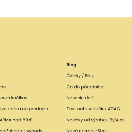
Blog
Články / Blog
jne
Čo do pôrodnice
ervis kočíkov
Nosenie detí
ráve k nám na predajne
Test autosedačiek ADAC
ARMA nad 59 €,-
Novinky od výrobcu BySues
 na Eshope - výhody
Nová norma I-Size