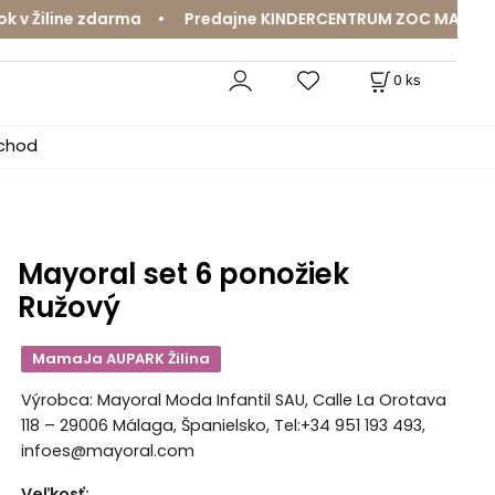
v Žiline zdarma • Predajne KINDERCENTRUM ZOC MAX a Mam
0
ks
bchod
Mayoral set 6 ponožiek
Ružový
MamaJa AUPARK Žilina
Výrobca: Mayoral Moda Infantil SAU, Calle La Orotava
118 – 29006 Málaga, Španielsko, Tel:+34 951 193 493,
infoes@mayoral.com
Veľkosť
: