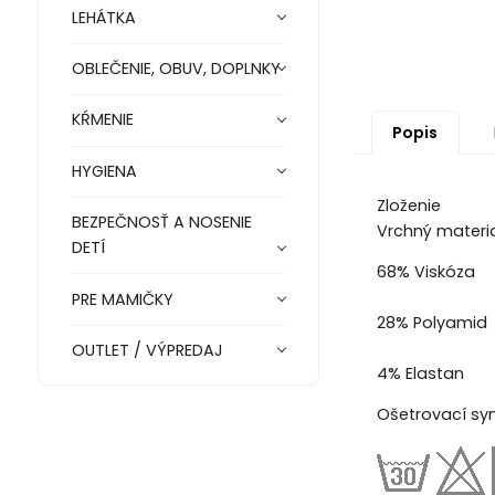
LEHÁTKA
OBLEČENIE, OBUV, DOPLNKY
KŔMENIE
Popis
HYGIENA
Zloženie
BEZPEČNOSŤ A NOSENIE
Vrchný materi
DETÍ
68% Viskóza
PRE MAMIČKY
28% Polyamid
OUTLET / VÝPREDAJ
4% Elastan
Ošetrovací sy