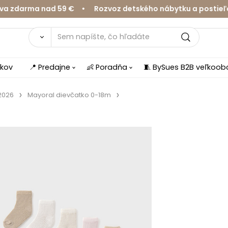
darma nad 59 € • Rozvoz detského nábytku a postieľok 
íkov
📍 Predajne
👶 Poradňa
🧵 BySues B2B veľkoo
2026
Mayoral dievčatko 0-18m