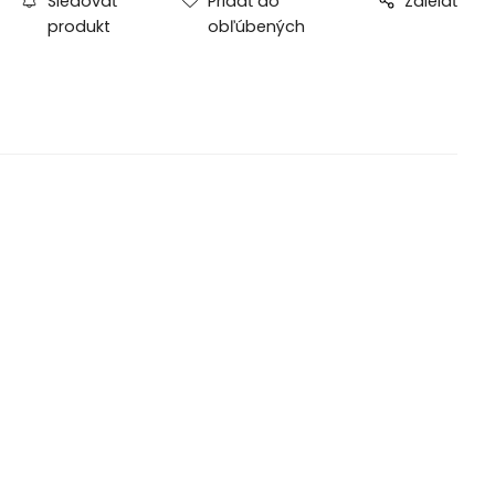
Sledovať
Pridať do
Zdielať
produkt
obľúbených