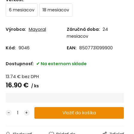
6 mesiacov
18 mesiacov
Výrobca:
Mayoral
Záručná doba:
24
mesiacov
Kód:
9046
EAN:
8507731099900
Dostupnosť:
Na externom sklade
13.74
€
bez DPH
16.90
€
ks