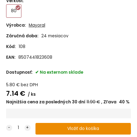
Veľkosť
:
80
Výrobca:
Mayoral
Záručná doba:
24 mesiacov
Kód:
108
EAN:
8507441823608
Dostupnosť:
Na externom sklade
5.80
€
bez DPH
7.14
€
ks
Najnižšia cena za posledných 30 dní
11.90
€
Zľava
40
%