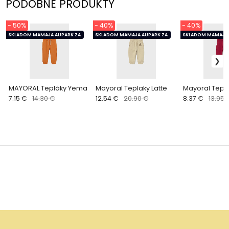
PODOBNÉ PRODUKTY
- 50%
- 40%
- 40%
SKLADOM MAMAJA AUPARK ZA
SKLADOM MAMAJA AUPARK ZA
SKLADOM MAMAJA 
MAYORAL Tepláky Yema
Mayoral Teplaky Latte
Mayoral Tepl
7.15 €
14.30 €
12.54 €
20.90 €
8.37 €
13.95 