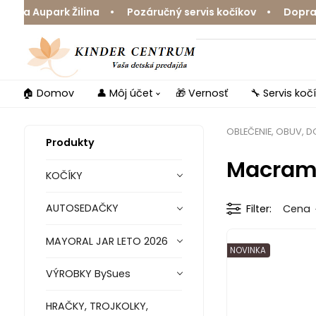
Ja Aupark Žilina • Pozáručný servis kočíkov • Doprava 
🏠 Domov
👤 Môj účet
🎁 Vernosť
🔧 Servis koč
OBLEČENIE, OBUV, 
Produkty
Macram
KOČÍKY
AUTOSEDAČKY
Filter
Cena
MAYORAL JAR LETO 2026
NOVINKA
VÝROBKY BySues
HRAČKY, TROJKOLKY,