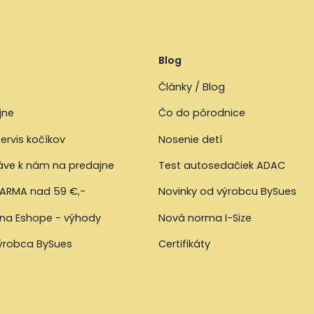
Blog
Články / Blog
jne
Čo do pôrodnice
ervis kočíkov
Nosenie detí
ráve k nám na predajne
Test autosedačiek ADAC
ARMA nad 59 €,-
Novinky od výrobcu BySues
 na Eshope - výhody
Nová norma I-Size
výrobca BySues
Certifikáty