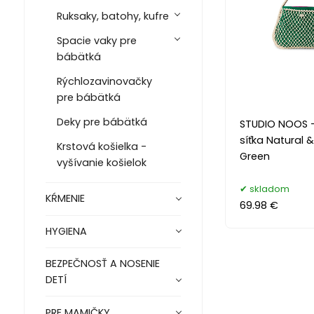
Ruksaky, batohy, kufre
Spacie vaky pre
bábätká
Rýchlozavinovačky
pre bábätká
Deky pre bábätká
STUDIO NOOS 
síťka Natural &
Krstová košielka -
Green
vyšívanie košielok
skladom
KŔMENIE
69.98 €
HYGIENA
BEZPEČNOSŤ A NOSENIE
DETÍ
PRE MAMIČKY