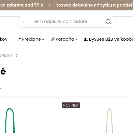
zdarma nad 59 € • Rozvoz detského nábytku a postieľok 
íkov
📍 Predajne
👶 Poradňa
🧵 BySues B2B veľkoo
DOPLNKY
é
NOVINKA