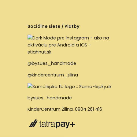
Sociálne siete / Platby
@bysues_handmade
@kindercentrum_zilina
bysues_handmade
KinderCentrum Žilina
,
0904 261 416