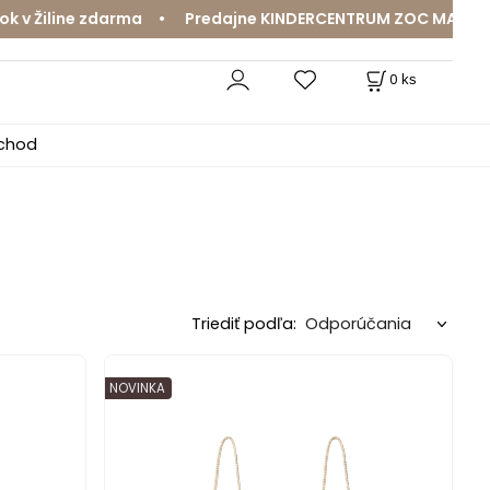
v Žiline zdarma • Predajne KINDERCENTRUM ZOC MAX a Mam
0
ks
bchod
Triediť podľa:
NOVINKA