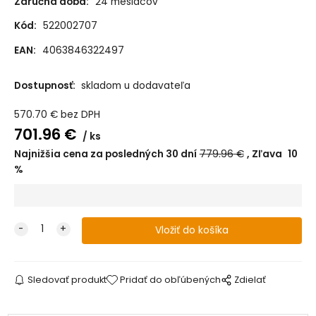
Záručná doba:
24 mesiacov
Kód:
522002707
EAN:
4063846322497
Dostupnosť:
skladom u dodavateľa
570.70
€
bez DPH
701.96
€
ks
Najnižšia cena za posledných 30 dní
779.96
€
Zľava
10
%
Sledovať produkt
Pridať do obľúbených
Zdielať