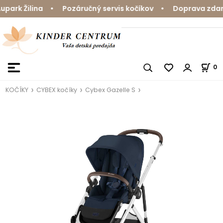
rk Žilina • Pozáručný servis kočíkov • Doprava zdarma
0
KOČÍKY
CYBEX kočíky
Cybex Gazelle S