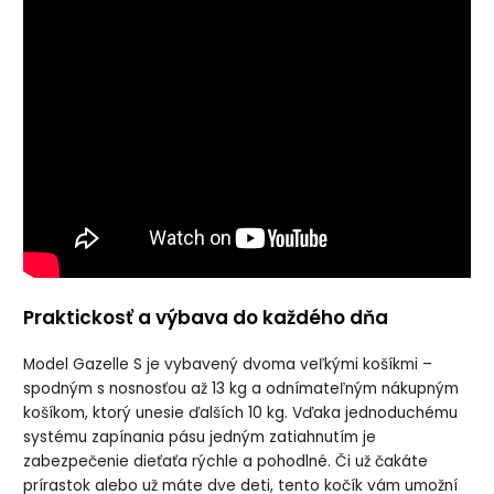
Praktickosť a výbava do každého dňa
Model Gazelle S je vybavený dvoma veľkými košíkmi –
spodným s nosnosťou až 13 kg a odnímateľným nákupným
košíkom, ktorý unesie ďalších 10 kg. Vďaka jednoduchému
systému zapínania pásu jedným zatiahnutím je
zabezpečenie dieťaťa rýchle a pohodlné. Či už čakáte
prírastok alebo už máte dve deti, tento kočík vám umožní