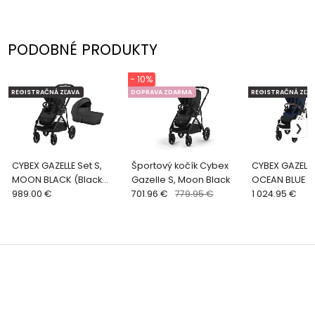
PODOBNÉ PRODUKTY
- 10%
REGISTRAČNÁ ZĽAVA
DOPRAVA ZDARMA
REGISTRAČNÁ ZĽAV
CYBEX GAZELLE Set S,
Športový kočík Cybex
CYBEX GAZELLE
MOON BLACK (Black
Gazelle S, Moon Black
OCEAN BLUE (S
rám)
989.00 €
701.96 €
779.95 €
1 024.95 €