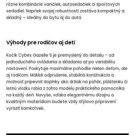
rôzne kombinácie vaničiek, autosedačiek či športových
sedadiel. Napriek svojej robustnosti zostáva kompaktný a
skladný – ideálny do bytu aj do auta.
Výhody pre rodičov aj deti
Kočík Cybex Gazelle S je premyslený do detailu – od
jednoduchého ovládania a skladania až po variabilitu
nastavení. Poskytuje maximálne pohodlie nielen deťom, ale
aj rodičom. Mäkké odpruženie, stabilná konštrukcia a
možnosť pripevniť doplnky ako držiak na pohár, pláštenku či
letnú vložku robia z tohto modelu praktického pomocníka
na každý deň. Navyše, vďaka elegantnému dizajnu a
kvalitným materiálom budete vždy štýlovo pripravení
vyraziť kamkoľvek.